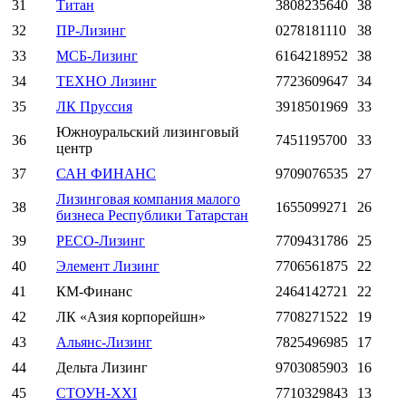
31
Титан
3808235640
38
32
ПР-Лизинг
0278181110
38
33
МСБ-Лизинг
6164218952
38
34
ТЕХНО Лизинг
7723609647
34
35
ЛК Пруссия
3918501969
33
Южноуральский лизинговый
36
7451195700
33
центр
37
САН ФИНАНС
9709076535
27
Лизинговая компания малого
38
1655099271
26
бизнеса Республики Татарстан
39
РЕСО-Лизинг
7709431786
25
40
Элемент Лизинг
7706561875
22
41
КМ-Финанс
2464142721
22
42
ЛК «Азия корпорейшн»
7708271522
19
43
Альянс-Лизинг
7825496985
17
44
Дельта Лизинг
9703085903
16
45
СТОУН-XXI
7710329843
13