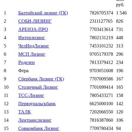
руб.
1
Балтийский лизинг (ГК)
7826705374
1 546
2
СОБИ-ЛИЗИНГ
2311127765
826
3
АРЕНЗА-ПРО
7703413614
731
4
Интерлизинг
7802131219
448
5
ЧелИндЛизинг
7453101232
313
6
МСП Лизинг
9705179378
296
7
Роделен
7813379412
234
8
Фера
9703051608
196
9
Сбербанк Лизинг (ГК)
7707009586
167
10
Столичный Лизинг
7701699414
165
11
ТСС-Лизинг
7805433271
158
12
Первоуральскбанк
6625000100
142
13
ТАЛК
7202066550
120
14
Лентранслизинг
7816387860
106
15
Совкомбанк Лизинг
7709780434
94