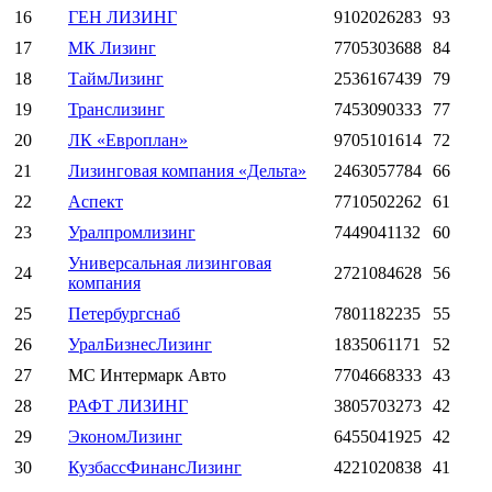
16
ГЕН ЛИЗИНГ
9102026283
93
17
МК Лизинг
7705303688
84
18
ТаймЛизинг
2536167439
79
19
Транслизинг
7453090333
77
20
ЛК «Европлан»
9705101614
72
21
Лизинговая компания «Дельта»
2463057784
66
22
Аспект
7710502262
61
23
Уралпромлизинг
7449041132
60
Универсальная лизинговая
24
2721084628
56
компания
25
Петербургснаб
7801182235
55
26
УралБизнесЛизинг
1835061171
52
27
МС Интермарк Авто
7704668333
43
28
РАФТ ЛИЗИНГ
3805703273
42
29
ЭкономЛизинг
6455041925
42
30
КузбассФинансЛизинг
4221020838
41