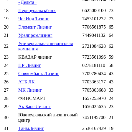
«Дельта»
18
Первоуральскбанк
6625000100
73
19
ЧелИндЛизинг
7453101232
73
20
Элемент Лизинг
7706561875
65
21
Уралпромлизинг
7449041132
64
Универсальная лизинговая
22
2721084628
62
компания
23
КВАЗАР лизинг
7723561096
59
24
ПР-Лизинг
0278181110
58
25
Совкомбанк Лизинг
7709780434
43
26
АТБ ЛК
7703363177
43
27
МК Лизинг
7705303688
33
28
ФИНСМАРТ
1657253970
24
29
Ак Барс Лизинг
1656025635
23
Южноуральский лизинговый
30
7451195700
21
центр
31
ТаймЛизинг
2536167439
19