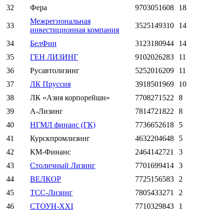
32
Фера
9703051608
18
Межрегиональная
33
3525149310
14
инвестиционная компания
34
БелФин
3123180944
14
35
ГЕН ЛИЗИНГ
9102026283
11
36
Русавтолизинг
5252016209
11
37
ЛК Пруссия
3918501969
10
38
ЛК «Азия корпорейшн»
7708271522
8
39
А-Лизинг
7814721822
8
40
НГМЛ финанс (ГК)
7736652618
5
41
Курскпромлизинг
4632204648
5
42
КМ-Финанс
2464142721
3
43
Столичный Лизинг
7701699414
3
44
ВЕЛКОР
7725156583
2
45
ТСС-Лизинг
7805433271
2
46
СТОУН-XXI
7710329843
1