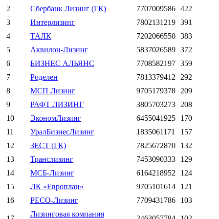
2
Сбербанк Лизинг (ГК)
7707009586
422
3
Интерлизинг
7802131219
391
4
ТАЛК
7202066550
383
5
Аквилон-Лизинг
5837026589
372
6
БИЗНЕС АЛЬЯНС
7708582197
359
7
Роделен
7813379412
292
8
МСП Лизинг
9705179378
209
9
РАФТ ЛИЗИНГ
3805703273
208
10
ЭкономЛизинг
6455041925
170
11
УралБизнесЛизинг
1835061171
157
12
ЗЕСТ (ГК)
7825672870
132
13
Транслизинг
7453090333
129
14
МСБ-Лизинг
6164218952
124
15
ЛК «Европлан»
9705101614
121
16
РЕСО-Лизинг
7709431786
103
Лизинговая компания
17
2463057784
102