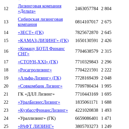
Лизинговая компания
12
2463057784
2 804
«Дельта»
Сибирская лизинговая
13
0814107017
2 675
компания
14
«ЗЕСТ» (ГК)
7825672870
2 645
15
«КАМАЗ-ЛИЗИНГ» (ГК)
1650130591
2 426
«Комацу БОТЛ Финанс
16
7704638579
2 315
СНГ»
17
«СТОУН-XXI» (ГК)
7710329843
2 296
18
«Росагролизинг»
7704221591
2 222
19
«Альфа-Лизинг» (ГК)
7728169439
2 048
20
«Совкомбанк Лизинг»
7709780434
1 995
21
ГК «ДЛЛ Лизинг»
7710443169
1 695
22
«УралБизнесЛизинг»
1835061171
1 688
23
«КузбассФинансЛизинг»
4221020838
1 493
24
«Ураллизинг» (ГК)
6659086401
1 471
25
«РАФТ ЛИЗИНГ»
3805703273
1 249