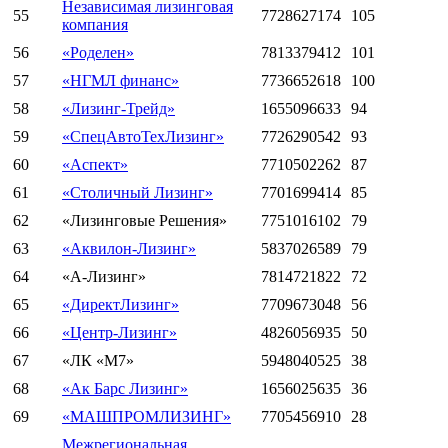
Независимая лизинговая
55
7728627174
105
компания
56
«Роделен»
7813379412
101
57
«НГМЛ финанс»
7736652618
100
58
«Лизинг-Трейд»
1655096633
94
59
«СпецАвтоТехЛизинг»
7726290542
93
60
«Аспект»
7710502262
87
61
«Столичный Лизинг»
7701699414
85
62
«Лизинговые Решения»
7751016102
79
63
«Аквилон-Лизинг»
5837026589
79
64
«А-Лизинг»
7814721822
72
65
«ДиректЛизинг»
7709673048
56
66
«Центр-Лизинг»
4826056935
50
67
«ЛК «М7»
5948040525
38
68
«Ак Барс Лизинг»
1656025635
36
69
«МАШПРОМЛИЗИНГ»
7705456910
28
Межрегиональная