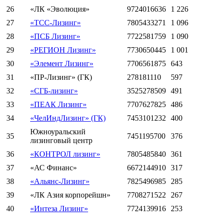
26
«ЛК «Эволюция»
9724016636
1 226
27
«ТСС-Лизинг»
7805433271
1 096
28
«ПСБ Лизинг»
7722581759
1 090
29
«РЕГИОН Лизинг»
7730650445
1 001
30
«Элемент Лизинг»
7706561875
643
31
«ПР-Лизинг» (ГК)
278181110
597
32
«СГБ-лизинг»
3525278509
491
33
«ПЕАК Лизинг»
7707627825
486
34
«ЧелИндЛизинг» (ГК)
7453101232
400
Южноуральский
35
7451195700
376
лизинговый центр
36
«КОНТРОЛ лизинг»
7805485840
361
37
«АС Финанс»
6672144910
317
38
«Альянс-Лизинг»
7825496985
285
39
«ЛК Азия корпорейшн»
7708271522
267
40
«Интеза Лизинг»
7724139916
253