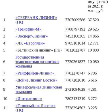
имущества)
за 2021 г,
млн. руб.
«СБЕРБАНК ЛИЗИНГ»
1
7707009586
37 520
(ГК)
2
«Трансфин-М»
7708797192
29 625
3
«Эксперт-Лизинг»
7453160365
14 866
4
«ЛК «Европлан»
9705101614
12 771
5
«Балтийский лизинг» (ГК)
7812022787
10 800
Государственная
6
транспортная лизинговая
7720261827
10 080
компания
7
«Райффайзен-Лизинг»
7702278747
6 706
8
«Дойче Лизинг Восток»
7707282610
5 616
Универсальная лизинговая
9
2721084628
4 281
компания
10
«Интерлизинг»
7802131219
3 272
«Газпромбанк Лизинг»
11
7728294503
3 225
(ГК)