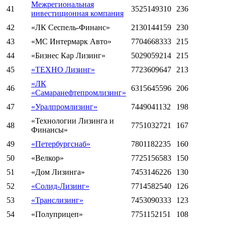
Межрегиональная
41
3525149310
236
инвестиционная компания
42
«ЛК Сеспель-Финанс»
2130144159
230
43
«МС Интермарк Авто»
7704668333
215
44
«Бизнес Кар Лизинг»
5029059214
215
45
«ТЕХНО Лизинг»
7723609647
213
«ЛК
46
6315645596
206
«Самаранефтепромлизинг»
47
«Уралпромлизинг»
7449041132
198
«Технологии Лизинга и
48
7751032721
167
Финансы»
49
«Петербургснаб»
7801182235
160
50
«Велкор»
7725156583
150
51
«Дом Лизинга»
7453146226
130
52
«Солид-Лизинг»
7714582540
126
53
«Транслизинг»
7453090333
123
54
«Полуприцеп»
7751152151
108