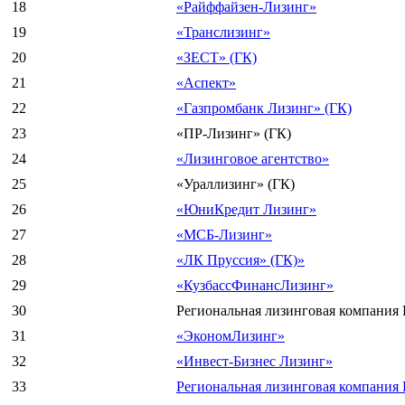
18
«Райффайзен-Лизинг»
19
«Транслизинг»
20
«ЗЕСТ» (ГК)
21
«Аспект»
22
«Газпромбанк Лизинг» (ГК)
23
«ПР-Лизинг» (ГК)
24
«Лизинговое агентство»
25
«Ураллизинг» (ГК)
26
«ЮниКредит Лизинг»
27
«МСБ-Лизинг»
28
«ЛК Пруссия» (ГК)»
29
«КузбассФинансЛизинг»
30
Региональная лизинговая компания
31
«ЭкономЛизинг»
32
«Инвест-Бизнес Лизинг»
33
Региональная лизинговая компания 