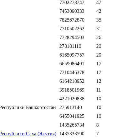
7702278747
47
7453090333
42
7825672870
35
7710502262
31
7728294503
26
278181110
20
6165097757
20
6659086401
17
7710446378
17
6164218952
12
3918501969
11
4221020838
10
 Республики Башкортостан
275913140
10
6455041925
10
1435265734
8
Республики Саха (Якутия)
1435333590
7