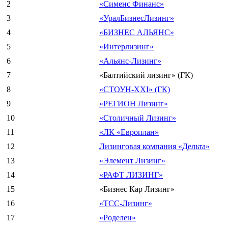
2
«Сименс Финанс»
3
«УралБизнесЛизинг»
4
«БИЗНЕС АЛЬЯНС»
5
«Интерлизинг»
6
«Альянс-Лизинг»
7
«Балтийский лизинг» (ГК)
8
«СТОУН-XXI» (ГК)
9
«РЕГИОН Лизинг»
10
«Столичный Лизинг»
11
«ЛК «Европлан»
12
Лизинговая компания «Дельта»
13
«Элемент Лизинг»
14
«РАФТ ЛИЗИНГ»
15
«Бизнес Кар Лизинг»
16
«ТСС-Лизинг»
17
«Роделен»