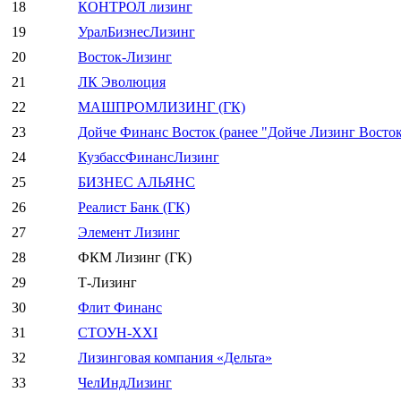
18
КОНТРОЛ лизинг
19
УралБизнесЛизинг
20
Восток-Лизинг
21
ЛК Эволюция
22
МАШПРОМЛИЗИНГ (ГК)
23
Дойче Финанс Восток (ранее "Дойче Лизинг Восток
24
КузбассФинансЛизинг
25
БИЗНЕС АЛЬЯНС
26
Реалист Банк (ГК)
27
Элемент Лизинг
28
ФКМ Лизинг (ГК)
29
Т-Лизинг
30
Флит Финанс
31
СТОУН-XXI
32
Лизинговая компания «Дельта»
33
ЧелИндЛизинг