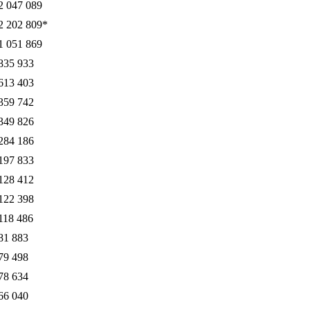
2 047 089
2 202 809*
1 051 869
835 933
613 403
359 742
349 826
284 186
197 833
128 412
122 398
118 486
81 883
79 498
78 634
66 040