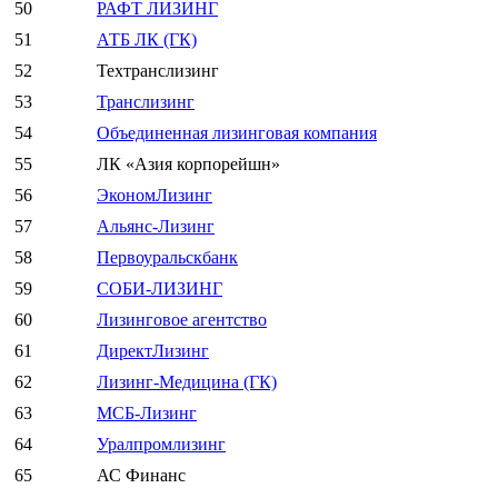
50
РАФТ ЛИЗИНГ
51
АТБ ЛК (ГК)
52
Техтранслизинг
53
Транслизинг
54
Объединенная лизинговая компания
55
ЛК «Азия корпорейшн»
56
ЭкономЛизинг
57
Альянс-Лизинг
58
Первоуральскбанк
59
СОБИ-ЛИЗИНГ
60
Лизинговое агентство
61
ДиректЛизинг
62
Лизинг-Медицина (ГК)
63
МСБ-Лизинг
64
Уралпромлизинг
65
АС Финанс