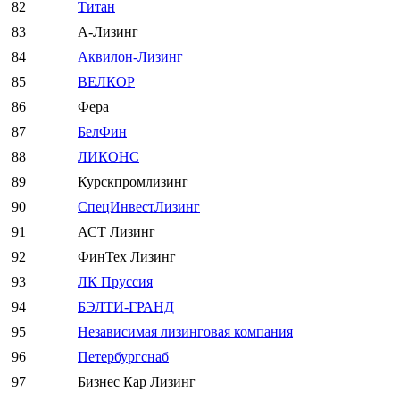
82
Титан
83
А-Лизинг
84
Аквилон-Лизинг
85
ВЕЛКОР
86
Фера
87
БелФин
88
ЛИКОНС
89
Курскпромлизинг
90
СпецИнвестЛизинг
91
АСТ Лизинг
92
ФинТех Лизинг
93
ЛК Пруссия
94
БЭЛТИ-ГРАНД
95
Независимая лизинговая компания
96
Петербургснаб
97
Бизнес Кар Лизинг