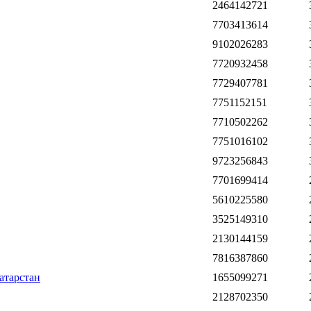
2464142721
7703413614
9102026283
7720932458
7729407781
7751152151
7710502262
7751016102
9723256843
7701699414
5610225580
3525149310
2130144159
7816387860
атарстан
1655099271
2128702350