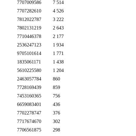
7707009586
7 514
7707282610
4 526
7812022787
3 222
7802131219
2 643
7710446378
2 177
2536247123
1 934
9705101614
1 771
1835061171
1 438
5610225580
1 204
2463057784
860
7728169439
859
7453160365
756
6659083401
436
7702278747
376
7717674670
302
7706561875
298