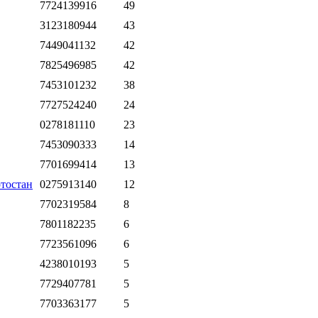
7724139916
49
3123180944
43
7449041132
42
7825496985
42
7453101232
38
7727524240
24
0278181110
23
7453090333
14
7701699414
13
тостан
0275913140
12
7702319584
8
7801182235
6
7723561096
6
4238010193
5
7729407781
5
7703363177
5