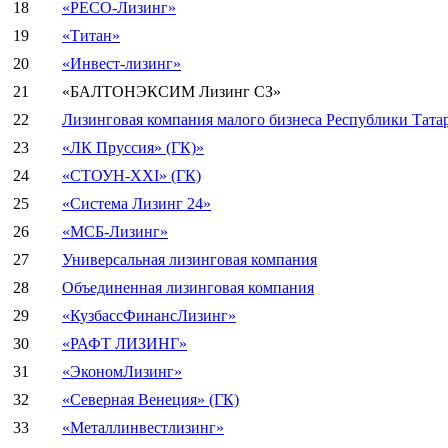
18
«РЕСО-Лизинг»
19
«Титан»
20
«Инвест-лизинг»
21
«БАЛТОНЭКСИМ Лизинг СЗ»
22
Лизинговая компания малого бизнеса Республики Тата
23
«ЛК Пруссия» (ГК)»
24
«СТОУН-XXI» (ГК)
25
«Система Лизинг 24»
26
«МСБ-Лизинг»
27
Универсальная лизинговая компания
28
Объединенная лизинговая компания
29
«КузбассФинансЛизинг»
30
«РАФТ ЛИЗИНГ»
31
«ЭкономЛизинг»
32
«Северная Венеция» (ГК)
33
«Металлинвестлизинг»