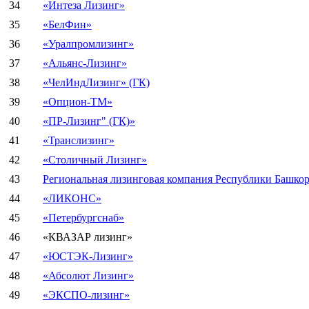
34
«Интеза Лизинг»
35
«БелФин»
36
«Уралпромлизинг»
37
«Альянс-Лизинг»
38
«ЧелИндЛизинг» (ГК)
39
«Опцион-ТМ»
40
«ПР-Лизинг" (ГК)»
41
«Транслизинг»
42
«Столичный Лизинг»
43
Региональная лизинговая компания Республики Башкор
44
«ЛИКОНС»
45
«Петербургснаб»
46
«КВАЗАР лизинг»
47
«ЮСТЭК-Лизинг»
48
«Абсолют Лизинг»
49
«ЭКСПО-лизинг»