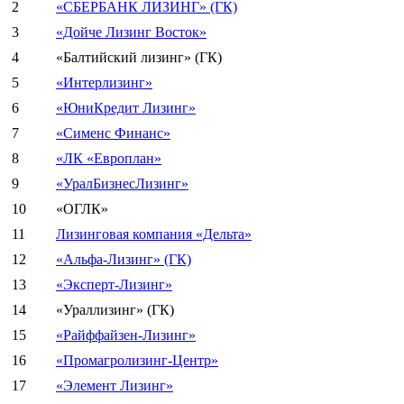
2
«СБЕРБАНК ЛИЗИНГ» (ГК)
3
«Дойче Лизинг Восток»
4
«Балтийский лизинг» (ГК)
5
«Интерлизинг»
6
«ЮниКредит Лизинг»
7
«Сименс Финанс»
8
«ЛК «Европлан»
9
«УралБизнесЛизинг»
10
«ОГЛК»
11
Лизинговая компания «Дельта»
12
«Альфа-Лизинг» (ГК)
13
«Эксперт-Лизинг»
14
«Ураллизинг» (ГК)
15
«Райффайзен-Лизинг»
16
«Промагролизинг-Центр»
17
«Элемент Лизинг»