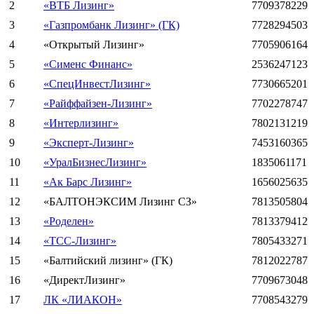
2
«ВТБ Лизинг»
7709378229
3
«Газпромбанк Лизинг» (ГК)
7728294503
4
«Открытый Лизинг»
7705906164
5
«Сименс Финанс»
2536247123
6
«СпецИнвестЛизинг»
7730665201
7
«Райффайзен-Лизинг»
7702278747
8
«Интерлизинг»
7802131219
9
«Эксперт-Лизинг»
7453160365
10
«УралБизнесЛизинг»
1835061171
11
«Ак Барс Лизинг»
1656025635
12
«БАЛТОНЭКСИМ Лизинг СЗ»
7813505804
13
«Роделен»
7813379412
14
«ТСС-Лизинг»
7805433271
15
«Балтийский лизинг» (ГК)
7812022787
16
«ДиректЛизинг»
7709673048
17
ЛК «ЛИАКОН»
7708543279