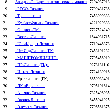
18
Западно-Сибирская лизинговая компания
7204037918
19
«РЕСО-Лизинг»
7709431786
20
«Транслизинг»
7453090333
21
«КузбассФинансЛизинг»
4221020838
22
«Опцион-ТМ»
7727524240
23
«Восток-Лизинг»
1644031715
24
«ЮниКредит Лизинг»
7710446378
25
«ЧелИндЛизинг» (ГК)
7453101232
26
«МАШПРОМЛИЗИНГ»
7705456910
27
«ПР-Лизинг" (ГК)»
0278181110
28
«Интеза Лизинг»
7724139916
29
«Ураллизинг» (ГК)
6659083401
30
«ЛК «Европлан»
9705101614
31
«Альянс-Лизинг»
7825496985
32
«ЭкономЛизинг»
6455041925
33
«Элемент Лизинг»
7706561875