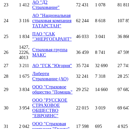
АО "Д2
23
1 412
72 431
1 078
81 81
Страхование"
АО "Национальная
24
3 116
страховая компания
62 244
8 618
107 8
ТАТАРСТАН"
ПАО "САК
25
1 834
46 033
3 041
36 86
"ЭНЕРГОГАРАНТ"
1427,
Страховая группа
26
2226,
36 459
8 741
47 59
МАКС
4013
27
3 211
АО "ГСК "Югория"
35 724
32 690
27 74
Либерти
28
1 675
32 241
7 318
28 25
Страхование (АО)
ООО "Страховое
29
3 834
29 252
14 660
97 68
общество "Помощь"
ООО "РУССКОЕ
СТРАХОВОЕ
30
3 954
22 015
3 019
69 64
ОБЩЕСТВО
"ЕВРОИНС"
ООО "Страховая
31
2 042
17 598
695
4 925
компания "Гранта"