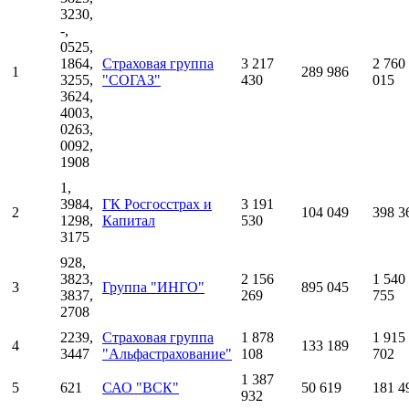
3230,
-,
0525,
1864,
Страховая группа
3 217
2 760
1
289 986
3255,
"СОГАЗ"
430
015
3624,
4003,
0263,
0092,
1908
1,
3984,
ГК Росгосстрах и
3 191
2
104 049
398 3
1298,
Капитал
530
3175
928,
3823,
2 156
1 540
3
Группа "ИНГО"
895 045
3837,
269
755
2708
2239,
Страховая группа
1 878
1 915
4
133 189
3447
"Альфастрахование"
108
702
1 387
5
621
САО "ВСК"
50 619
181 4
932