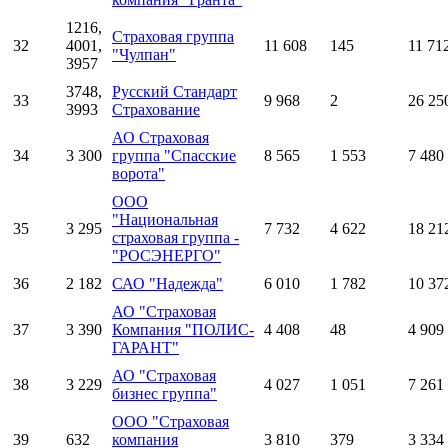
1216,
Страховая группа
32
4001,
11 608
145
11 71
"Чулпан"
3957
3748,
Русский Стандарт
33
9 968
2
26 25
3993
Страхование
АО Страховая
34
3 300
группа "Спасские
8 565
1 553
7 480
ворота"
ООО
"Национальная
35
3 295
7 732
4 622
18 21
страховая группа -
"РОСЭНЕРГО"
36
2 182
САО "Надежда"
6 010
1 782
10 37
АО "Страховая
37
3 390
Компания "ПОЛИС-
4 408
48
4 909
ГАРАНТ"
АО "Страховая
38
3 229
4 027
1 051
7 261
бизнес группа"
ООО "Страховая
39
632
компания
3 810
379
3 334