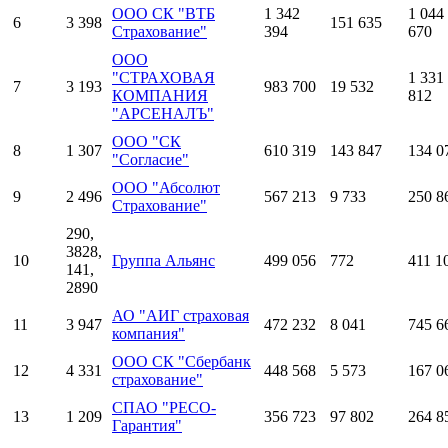
ООО СК "ВТБ
1 342
1 044
6
3 398
151 635
Страхование"
394
670
ООО
"СТРАХОВАЯ
1 331
7
3 193
983 700
19 532
КОМПАНИЯ
812
"АРСЕНАЛЪ"
ООО "СК
8
1 307
610 319
143 847
134 0
"Согласие"
ООО "Абсолют
9
2 496
567 213
9 733
250 8
Страхование"
290,
3828,
10
Группа Альянс
499 056
772
411 1
141,
2890
АО "АИГ страховая
11
3 947
472 232
8 041
745 6
компания"
ООО СК "Сбербанк
12
4 331
448 568
5 573
167 0
страхование"
СПАО "РЕСО-
13
1 209
356 723
97 802
264 8
Гарантия"