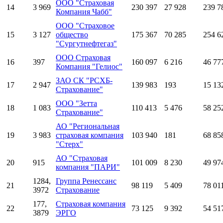
ООО "Страховая
14
3 969
230 397
27 928
239 7
Компания Чабб"
ООО "Страховое
15
3 127
общество
175 367
70 285
254 6
"Сургутнефтегаз"
ООО Страховая
16
397
160 097
6 216
46 77
Компания "Гелиос"
ЗАО СК "РСХБ-
17
2 947
139 983
193
15 13
Страхование"
ООО "Зетта
18
1 083
110 413
5 476
58 25
Страхование"
АО "Региональная
19
3 983
страховая компания
103 940
181
68 85
"Стерх"
АО "Страховая
20
915
101 009
8 230
49 97
компания "ПАРИ"
1284,
Группа Ренессанс
21
98 119
5 409
78 01
3972
Страхование
177,
Страховая компания
22
73 125
9 392
54 51
3879
ЭРГО