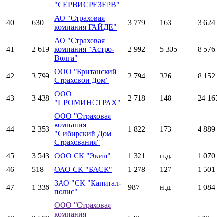
"СЕРВИСРЕЗЕРВ"
АО "Страховая
40
630
3 779
163
3 624
компания ГАЙДЕ"
АО "Страховая
41
2 619
компания "Астро-
2 992
5 305
8 576
Волга"
ООО "Британский
42
3 799
2 794
326
8 152
Страховой Дом"
ООО
43
3 438
2 718
148
24 16
"ПРОМИНСТРАХ"
ООО "Страховая
компания
44
2 353
1 822
173
4 889
"Сибирский Дом
Страхования"
45
3 543
ООО СК "Экип"
1 321
н.д.
1 070
46
518
ОАО СК "БАСК"
1 278
127
1 501
ЗАО "СК "Капитал-
47
1 336
987
н.д.
1 084
полис"
ООО "Страховая
компания