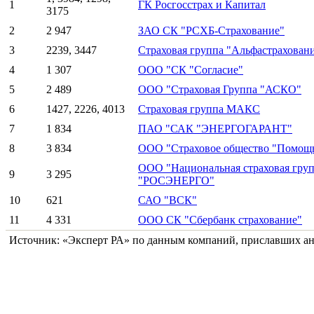
1
ГК Росгосстрах и Капитал
3175
2
2 947
ЗАО СК "РСХБ-Страхование"
3
2239, 3447
Страховая группа "Альфастрахован
4
1 307
ООО "СК "Согласие"
5
2 489
ООО "Страховая Группа "АСКО"
6
1427, 2226, 4013
Страховая группа МАКС
7
1 834
ПАО "САК "ЭНЕРГОГАРАНТ"
8
3 834
ООО "Страховое общество "Помощ
ООО "Национальная страховая груп
9
3 295
"РОСЭНЕРГО"
10
621
САО "ВСК"
11
4 331
ООО СК "Сбербанк страхование"
Источник: «Эксперт РА» по данным компаний, приславших а