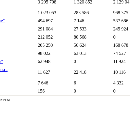
3 295 708
1 320 852
2 129 04
1 023 053
283 586
968 375
ие"
494 697
7 146
537 686
291 084
27 533
245 924
212 052
80 568
0
205 250
56 624
168 678
98 022
63 013
74 527
ь"
62 948
0
11 924
па -
11 627
22 418
10 116
7 646
6
4 332
156
0
0
нкеты