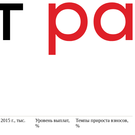
2015 г., тыс.
Уровень выплат,
Темпы прироста взносов,
%
%