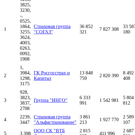
3825,
3230,
-,
0525,
1864,
Страховая группа
36 852
33 58
1
7 827 308
3255,
"СОГАЗ"
321
180
3624,
4003,
0263,
0092,
1908
1,
3984,
ГК Росгосстрах и
13 848
8 492
2
2 820 390
1298,
Капитал
759
408
3175
928,
3823,
6 333
5 804
3
Группа "ИНГО"
1 542 981
3837,
991
812
2708
2239,
Страховая группа
3 861
2 589
4
1 927 770
3447
"Альфастрахование"
213
107
ООО СК "ВТБ
2 815
2 687
5
3 398
411 996