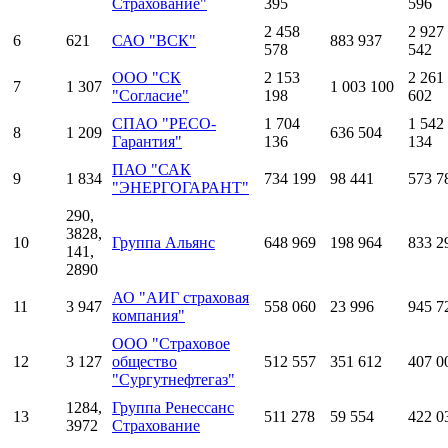
Страхование"
395
596
2 458
2 927
6
621
САО "ВСК"
883 937
578
542
ООО "СК
2 153
2 261
7
1 307
1 003 100
"Согласие"
198
602
СПАО "РЕСО-
1 704
1 542
8
1 209
636 504
Гарантия"
136
134
ПАО "САК
9
1 834
734 199
98 441
573 7
"ЭНЕРГОГАРАНТ"
290,
3828,
10
Группа Альянс
648 969
198 964
833 2
141,
2890
АО "АИГ страховая
11
3 947
558 060
23 996
945 7
компания"
ООО "Страховое
12
3 127
общество
512 557
351 612
407 0
"Сургутнефтегаз"
1284,
Группа Ренессанс
13
511 278
59 554
422 0
3972
Страхование