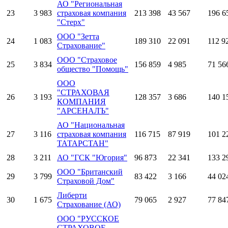
АО "Региональная
23
3 983
страховая компания
213 398
43 567
196 6
"Стерх"
ООО "Зетта
24
1 083
189 310
22 091
112 9
Страхование"
ООО "Страховое
25
3 834
156 859
4 985
71 56
общество "Помощь"
ООО
"СТРАХОВАЯ
26
3 193
128 357
3 686
140 1
КОМПАНИЯ
"АРСЕНАЛЪ"
АО "Национальная
27
3 116
страховая компания
116 715
87 919
101 2
ТАТАРСТАН"
28
3 211
АО "ГСК "Югория"
96 873
22 341
133 2
ООО "Британский
29
3 799
83 422
3 166
44 02
Страховой Дом"
Либерти
30
1 675
79 065
2 927
77 84
Страхование (АО)
ООО "РУССКОЕ
СТРАХОВОЕ