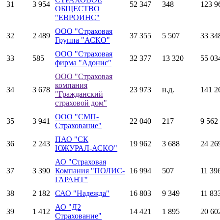
31
3 954
52 347
348
123 9
ОБЩЕСТВО
"ЕВРОИНС"
ООО "Страховая
32
2 489
37 355
5 507
33 34
Группа "АСКО"
ООО "Страховая
33
585
32 377
13 320
55 03
фирма "Адонис"
ООО "Страховая
компания
34
3 678
23 973
н.д.
141 2
"Гражданский
страховой дом"
ООО "СМП-
35
3 941
22 040
217
9 562
Страхование"
ПАО "СК
36
2 243
19 962
3 688
24 26
ЮЖУРАЛ-АСКО"
АО "Страховая
37
3 390
Компания "ПОЛИС-
16 994
507
11 39
ГАРАНТ"
38
2 182
САО "Надежда"
16 803
9 349
11 83
АО "Д2
39
1 412
14 421
1 895
20 60
Страхование"