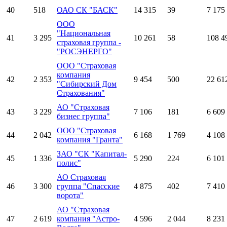
40
518
ОАО СК "БАСК"
14 315
39
7 175
ООО
"Национальная
41
3 295
10 261
58
108 4
страховая группа -
"РОСЭНЕРГО"
ООО "Страховая
компания
42
2 353
9 454
500
22 61
"Сибирский Дом
Страхования"
АО "Страховая
43
3 229
7 106
181
6 609
бизнес группа"
ООО "Страховая
44
2 042
6 168
1 769
4 108
компания "Гранта"
ЗАО "СК "Капитал-
45
1 336
5 290
224
6 101
полис"
АО Страховая
46
3 300
группа "Спасские
4 875
402
7 410
ворота"
АО "Страховая
47
2 619
компания "Астро-
4 596
2 044
8 231