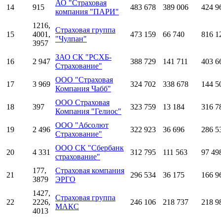
АО "Страховая
14
915
483 678
389 006
424 9
компания "ПАРИ"
1216,
Страховая группа
15
4001,
473 159
66 740
816 1
"Чулпан"
3957
ЗАО СК "РСХБ-
16
2 947
388 729
141 711
403 6
Страхование"
ООО "Страховая
17
3 969
324 702
338 678
144 5
Компания Чабб"
ООО Страховая
18
397
323 759
13 184
316 7
Компания "Гелиос"
ООО "Абсолют
19
2 496
322 923
36 696
286 5
Страхование"
ООО СК "Сбербанк
20
4 331
312 795
111 563
97 49
страхование"
177,
Страховая компания
21
296 534
36 175
166 9
3879
ЭРГО
1427,
Страховая группа
22
2226,
246 106
218 737
218 9
МАКС
4013