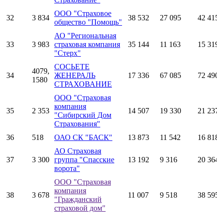
ООО "Страховое
32
3 834
38 532
27 095
42 41
общество "Помощь"
АО "Региональная
33
3 983
страховая компания
35 144
11 163
15 31
"Стерх"
СОСЬЕТЕ
4079,
34
ЖЕНЕРАЛЬ
17 336
67 085
72 49
1580
СТРАХОВАНИЕ
ООО "Страховая
компания
35
2 353
14 507
19 330
21 23
"Сибирский Дом
Страхования"
36
518
ОАО СК "БАСК"
13 873
11 542
16 81
АО Страховая
37
3 300
группа "Спасские
13 192
9 316
20 36
ворота"
ООО "Страховая
компания
38
3 678
11 007
9 518
38 59
"Гражданский
страховой дом"