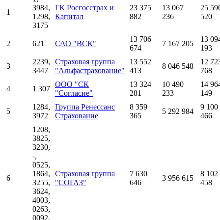
3984,
ГК Росгосстрах и
23 375
13 067
25 59
1
1298,
Капитал
882
236
520
3175
13 706
13 09
2
621
САО "ВСК"
7 167 205
674
193
2239,
Страховая группа
13 552
12 72
3
8 046 548
3447
"Альфастрахование"
413
768
ООО "СК
13 324
10 490
14 96
4
1 307
"Согласие"
281
233
149
1284,
Группа Ренессанс
8 359
9 100
5
5 292 984
3972
Страхование
365
466
1208,
3825,
3230,
-,
0525,
1864,
Страховая группа
7 630
8 102
6
3 956 615
3255,
"СОГАЗ"
646
458
3624,
4003,
0263,
0092,