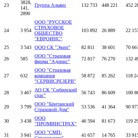
3828,
23
Группа Альянс
132 733
448 221
452 2
141,
2890
ООО "РУССКОЕ
СТРАХОВОЕ
24
3 954
103 892
26 889
22 15
ОБЩЕСТВО
"ЕВРОИНС"
25
3 543
ООО СК "Экип"
82 811
38 601
70 66
ООО "Страховая
26
585
72 817
76 270
132 4
фирма "Адонис"
ООО "Страховая
27
632
компания
58 872
85 262
118 2
"СЕРВИСРЕЗЕРВ"
АО СК "Сибирский
28
3 467
56 743
86 609
100 8
спас"
ООО "Британский
29
3 799
53 536
41 364
90 97
Страховой Дом"
ООО
30
3 438
46 594
81 673
119 2
"ПРОМИНСТРАХ"
ООО "СМП-
31
3 941
41 657
14 765
33 91
Страхование"