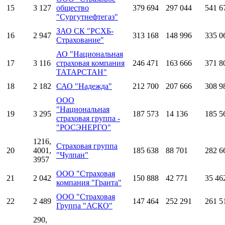
15
3 127
общество
379 694
297 044
541 6
"Сургутнефтегаз"
ЗАО СК "РСХБ-
16
2 947
313 168
148 996
335 0
Страхование"
АО "Национальная
17
3 116
страховая компания
246 471
163 666
371 8
ТАТАРСТАН"
18
2 182
САО "Надежда"
212 700
207 666
308 9
ООО
"Национальная
19
3 295
187 573
14 136
185 5
страховая группа -
"РОСЭНЕРГО"
1216,
Страховая группа
20
4001,
185 638
88 701
282 6
"Чулпан"
3957
ООО "Страховая
21
2 042
150 888
42 771
35 46
компания "Гранта"
ООО "Страховая
22
2 489
147 464
252 291
261 5
Группа "АСКО"
290,