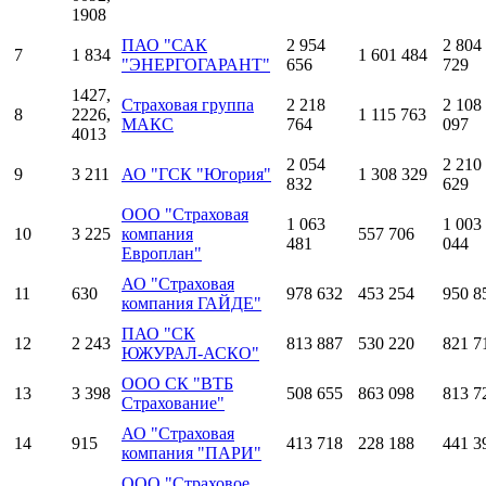
1908
ПАО "САК
2 954
2 804
7
1 834
1 601 484
"ЭНЕРГОГАРАНТ"
656
729
1427,
Страховая группа
2 218
2 108
8
2226,
1 115 763
МАКС
764
097
4013
2 054
2 210
9
3 211
АО "ГСК "Югория"
1 308 329
832
629
ООО "Страховая
1 063
1 003
10
3 225
компания
557 706
481
044
Европлан"
АО "Страховая
11
630
978 632
453 254
950 8
компания ГАЙДЕ"
ПАО "СК
12
2 243
813 887
530 220
821 7
ЮЖУРАЛ-АСКО"
ООО СК "ВТБ
13
3 398
508 655
863 098
813 7
Страхование"
АО "Страховая
14
915
413 718
228 188
441 3
компания "ПАРИ"
ООО "Страховое