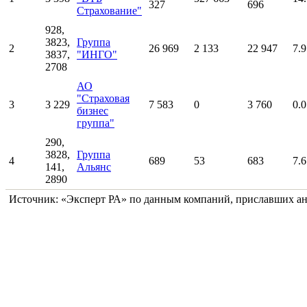
327
696
Страхование"
928,
3823,
Группа
2
26 969
2 133
22 947
7.9
3837,
"ИНГО"
2708
АО
"Страховая
3
3 229
7 583
0
3 760
0.0
бизнес
группа"
290,
3828,
Группа
4
689
53
683
7.6
141,
Альянс
2890
Источник: «Эксперт РА» по данным компаний, приславших а