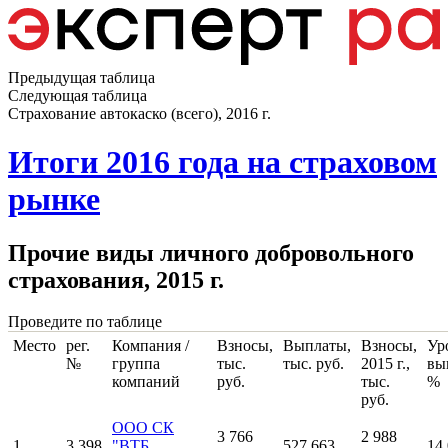
Предыдущая таблица
Следующая таблица
Страхование автокаско (всего), 2016 г.
Итоги 2016 года на страховом
рынке
Прочие виды личного добровольного
страхования, 2015 г.
Проведите по таблице
Место
рег.
Компания /
Взносы,
Выплаты,
Взносы,
Ур
№
группа
тыс.
тыс. руб.
2015 г.,
вы
компаний
руб.
тыс.
%
руб.
ООО СК
3 766
2 988
1
3 398
"ВТБ
527 663
14.