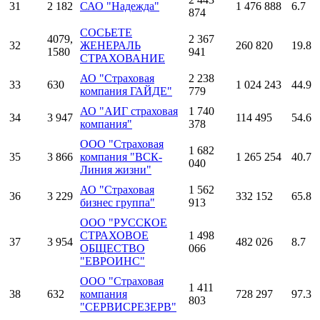
31
2 182
САО "Надежда"
1 476 888
6.7
874
СОСЬЕТЕ
4079,
2 367
32
ЖЕНЕРАЛЬ
260 820
19.8
1580
941
СТРАХОВАНИЕ
АО "Страховая
2 238
33
630
1 024 243
44.9
компания ГАЙДЕ"
779
АО "АИГ страховая
1 740
34
3 947
114 495
54.6
компания"
378
ООО "Страховая
1 682
35
3 866
компания "ВСК-
1 265 254
40.7
040
Линия жизни"
АО "Страховая
1 562
36
3 229
332 152
65.8
бизнес группа"
913
ООО "РУССКОЕ
СТРАХОВОЕ
1 498
37
3 954
482 026
8.7
ОБЩЕСТВО
066
"ЕВРОИНС"
ООО "Страховая
1 411
38
632
компания
728 297
97.3
803
"СЕРВИСРЕЗЕРВ"