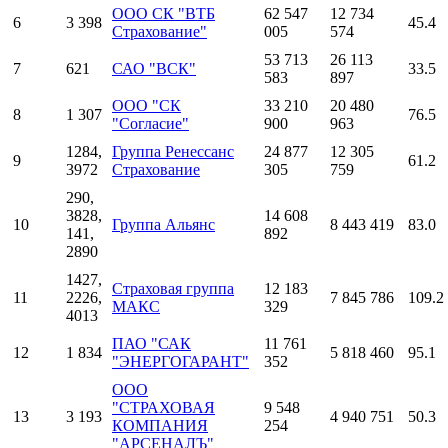
ООО СК "ВТБ
62 547
12 734
6
3 398
45.4
Страхование"
005
574
53 713
26 113
7
621
САО "ВСК"
33.5
583
897
ООО "СК
33 210
20 480
8
1 307
76.5
"Согласие"
900
963
1284,
Группа Ренессанс
24 877
12 305
9
61.2
3972
Страхование
305
759
290,
3828,
14 608
10
Группа Альянс
8 443 419
83.0
141,
892
2890
1427,
Страховая группа
12 183
11
2226,
7 845 786
109.2
МАКС
329
4013
ПАО "САК
11 761
12
1 834
5 818 460
95.1
"ЭНЕРГОГАРАНТ"
352
ООО
"СТРАХОВАЯ
9 548
13
3 193
4 940 751
50.3
КОМПАНИЯ
254
"АРСЕНАЛЪ"