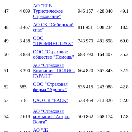
АО "ЕРВ
47
4 009
Туристическое
946 157
428 840
49.1
Страхование"
АО СК "Сибирский
48
3 467
811 951
508 234
18.5
спас"
ООО
49
3 438
743 979
481 698
60.0
"ПРОМИНСТРАХ"
ООО "Страховое
50
3 834
683 790
164 407
35.3
общество "Помощь"
АО "Страховая
51
3 390
Компания "ПОЛИС-
664 820
367 843
32.5
ГАРАНТ"
ООО "Страховая
52
585
535 415
243 988
42.8
фирма "Адонис"
53
518
ОАО СК "БАСК"
533 469
313 826
52.0
АО "Страховая
54
2 619
компания "Астро-
500 862
268 174
17.8
Волга"
АО "Д2