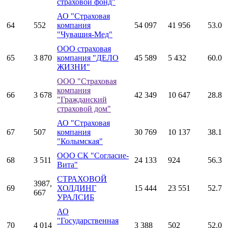
страховой фонд"
АО "Страховая
64
552
компания
54 097
41 956
53.0
"Чувашия-Мед"
ООО страховая
65
3 870
компания "ДЕЛО
45 589
5 432
60.0
ЖИЗНИ"
ООО "Страховая
компания
66
3 678
42 349
10 647
28.8
"Гражданский
страховой дом"
АО "Страховая
67
507
компания
30 769
10 137
38.1
"Колымская"
ООО СК "Согласие-
68
3 511
24 133
924
56.3
Вита"
СТРАХОВОЙ
3987,
69
ХОЛДИНГ
15 444
23 551
52.7
667
УРАЛСИБ
АО
"Государственная
70
4 014
3 388
502
52.0