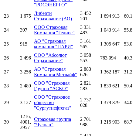
"РОСЭНЕРГО"
Либерти
3 452
23
1 675
1 694 913
60.1
Страхование (АО)
201
ООО Страховая
3 331
24
397
1 043 914
55.8
Компания "Гелиос"
483
АО "Страховая
3 161
25
915
1 305 647
53.0
компания "ПАРИ"
565
ООО "Абсолют
3 058
26
2 496
763 094
40.3
Страхование"
553
АО "Страховая
2 883
27
3 256
1 362 187
31.2
Компания Метлайф"
626
ООО "Страховая
2 821
28
2 489
1 839 621
50.4
Группа "АСКО"
583
ООО "Страховое
2 737
29
3 127
общество
1 379 879
34.0
028
"Сургутнефтегаз"
1216,
Страховая группа
2 701
30
4001,
1 215 903
68.7
"Чулпан"
988
3957
2 443