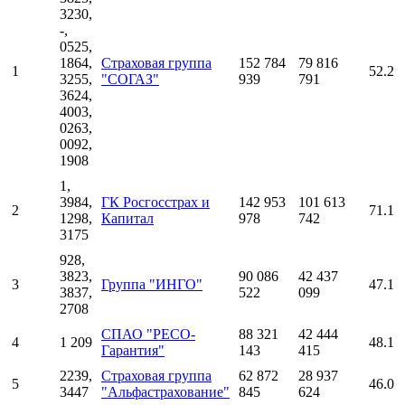
3230,
-,
0525,
1864,
Страховая группа
152 784
79 816
1
52.2
3255,
"СОГАЗ"
939
791
3624,
4003,
0263,
0092,
1908
1,
3984,
ГК Росгосстрах и
142 953
101 613
2
71.1
1298,
Капитал
978
742
3175
928,
3823,
90 086
42 437
3
Группа "ИНГО"
47.1
3837,
522
099
2708
СПАО "РЕСО-
88 321
42 444
4
1 209
48.1
Гарантия"
143
415
2239,
Страховая группа
62 872
28 937
5
46.0
3447
"Альфастрахование"
845
624