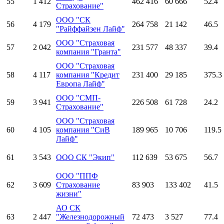
55
1 412
462 416
60 666
52.4
Страхование"
ООО "СК
56
4 179
264 758
21 142
46.5
"Райффайзен Лайф"
ООО "Страховая
57
2 042
231 577
48 337
39.4
компания "Гранта"
ООО "Страховая
58
4 117
компания "Кредит
231 400
29 185
375.3
Европа Лайф"
ООО "СМП-
59
3 941
226 508
61 728
24.2
Страхование"
ООО "Страховая
60
4 105
компания "СиВ
189 965
10 706
119.5
Лайф"
61
3 543
ООО СК "Экип"
112 639
53 675
56.7
ООО "ППФ
62
3 609
Страхование
83 903
133 402
41.5
жизни"
АО СК
63
2 447
"Железнодорожный
72 473
3 527
77.4