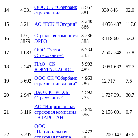
ООО СК "Сбербанк
8 567
14
4 331
330 846
92.0
страхование"
881
8 240
15
3 211
АО "ГСК "Югория"
4 056 487
117.0
866
177,
Страховая компания
8 236
16
3 118 691
53.2
3879
ЭРГО
388
ООО "Зетта
6 334
17
1 083
2 507 248
57.8
Страхование"
233
ПАО "СК
5 993
18
2 243
3 951 632
57.7
ЮЖУРАЛ-АСКО"
489
ООО СК "Сбербанк
4 963
19
3 692
12 717
7.5
страхование жизни"
286
ЗАО СК "РСХБ-
4 592
20
2 947
1 727 391
30.7
Страхование"
273
АО "Национальная
3 945
21
3 116
страховая компания
2 156 001
0.7
356
ТАТАРСТАН"
ООО
"Национальная
3 472
22
3 295
1 200 147
47.6
страховая группа -
783