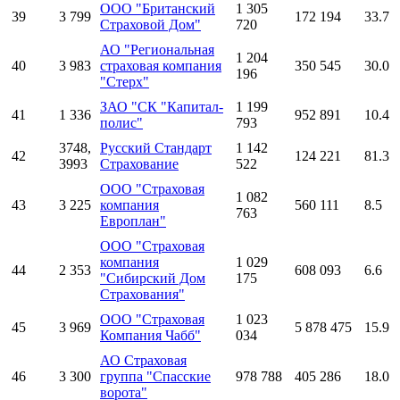
ООО "Британский
1 305
39
3 799
172 194
33.7
Страховой Дом"
720
АО "Региональная
1 204
40
3 983
страховая компания
350 545
30.0
196
"Стерх"
ЗАО "СК "Капитал-
1 199
41
1 336
952 891
10.4
полис"
793
3748,
Русский Стандарт
1 142
42
124 221
81.3
3993
Страхование
522
ООО "Страховая
1 082
43
3 225
компания
560 111
8.5
763
Европлан"
ООО "Страховая
компания
1 029
44
2 353
608 093
6.6
"Сибирский Дом
175
Страхования"
ООО "Страховая
1 023
45
3 969
5 878 475
15.9
Компания Чабб"
034
АО Страховая
46
3 300
группа "Спасские
978 788
405 286
18.0
ворота"