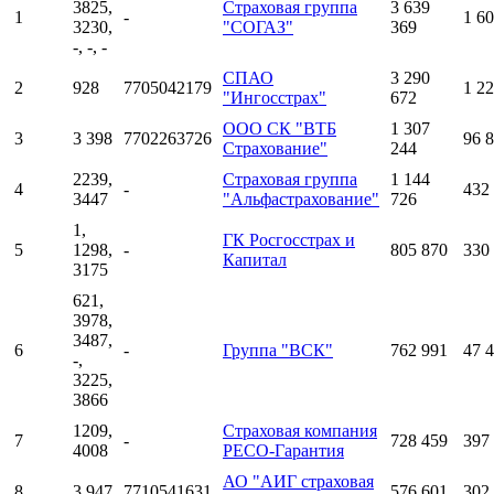
3825,
Страховая группа
3 639
1
-
1 6
3230,
"СОГАЗ"
369
-, -, -
СПАО
3 290
2
928
7705042179
1 22
"Ингосстрах"
672
ООО СК "ВТБ
1 307
3
3 398
7702263726
96 
Страхование"
244
2239,
Страховая группа
1 144
4
-
432
3447
"Альфастрахование"
726
1,
ГК Росгосстрах и
5
1298,
-
805 870
330
Капитал
3175
621,
3978,
3487,
6
-
Группа "ВСК"
762 991
47 
-,
3225,
3866
1209,
Страховая компания
7
-
728 459
397
4008
РЕСО-Гарантия
АО "АИГ страховая
8
3 947
7710541631
576 601
302