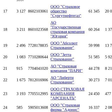
ООО "Страховое
17
3 127
8602103061
общество
61 345
20 
"Сургутнефтегаз"
АО
"Государственная
18
3 211
8601023568
60 264
1 3
страховая компания
"Югория"
ООО "Абсолют
19
2 496
7728178835
59 998
13 
Страхование"
ООО "Зетта
20
1 083
7710280644
51 585
5 9
Страхование"
АО "Страховая
21
915
7704041020
44 278
8 2
компания "ПАРИ"
АО "Либерти
22
1 675
7812016906
30 273
7 0
Страхование"
ООО СТРАХОВАЯ
23
3 193
7705512995
КОМПАНИЯ
24 450
477
"АРСЕНАЛЪ"
ООО "Страховая
24
585
5905013608
16 337
2 0
фирма "Адонис"