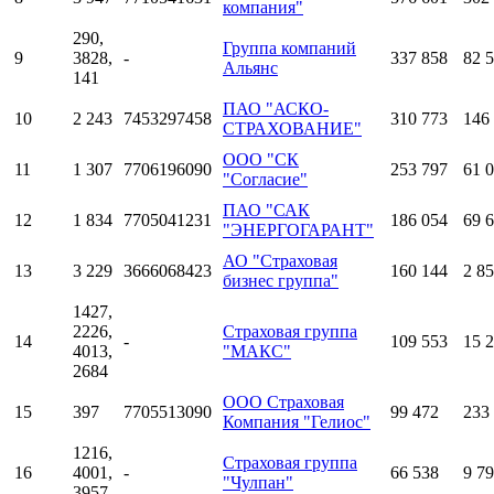
компания"
290,
Группа компаний
9
3828,
-
337 858
82 
Альянс
141
ПАО "АСКО-
10
2 243
7453297458
310 773
146
СТРАХОВАНИЕ"
ООО "СК
11
1 307
7706196090
253 797
61 
"Согласие"
ПАО "САК
12
1 834
7705041231
186 054
69 
"ЭНЕРГОГАРАНТ"
АО "Страховая
13
3 229
3666068423
160 144
2 8
бизнес группа"
1427,
2226,
Страховая группа
14
-
109 553
15 
4013,
"МАКС"
2684
ООО Страховая
15
397
7705513090
99 472
233
Компания "Гелиос"
1216,
Страховая группа
16
4001,
-
66 538
9 7
"Чулпан"
3957