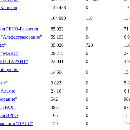
 Капитал
145 438
0
11
104 990
118
11
ния РЕСО-Гарантия
85 022
0
71
 "Альфастрахование"
59 193
94
6 
ах"
35 026
720
11
а "МАКС"
29 715
0
27
ЕРГОГАРАНТ"
22 041
0
3 
общество
14 564
0
15
сие"
9 823
0
5 
 Альянс
2 416
0
6 
хование"
542
0
90
СТРАХ"
395
0
97
ния ЭРГО
166
0
15
омпания "ПАРИ"
159
0
15