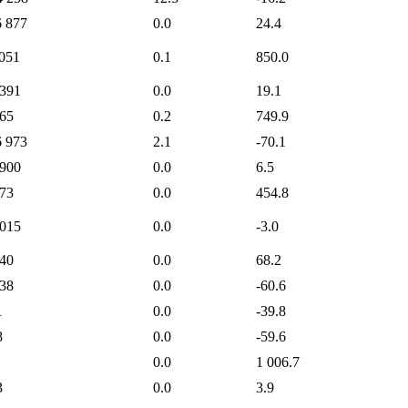
6 877
0.0
24.4
 051
0.1
850.0
 391
0.0
19.1
965
0.2
749.9
6 973
2.1
-70.1
 900
0.0
6.5
973
0.0
454.8
 015
0.0
-3.0
840
0.0
68.2
138
0.0
-60.6
1
0.0
-39.8
8
0.0
-59.6
0.0
1 006.7
3
0.0
3.9