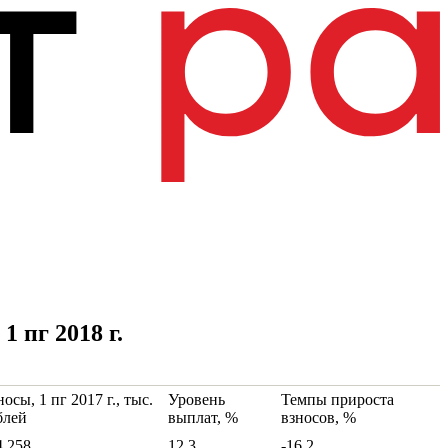
 пг 2018 г.
осы, 1 пг 2017 г., тыс.
Уровень
Темпы прироста
блей
выплат, %
взносов, %
4 258
12.3
-16.2