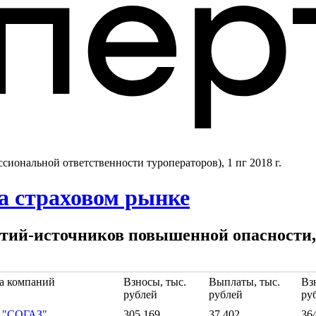
иональной ответственности туроператоров), 1 пг 2018 г.
на страховом рынке
тий-источников повышенной опасности, 1
па компаний
Взносы, тыс.
Выплаты, тыс.
Взн
рублей
рублей
ру
а "СОГАЗ"
305 169
37 402
36