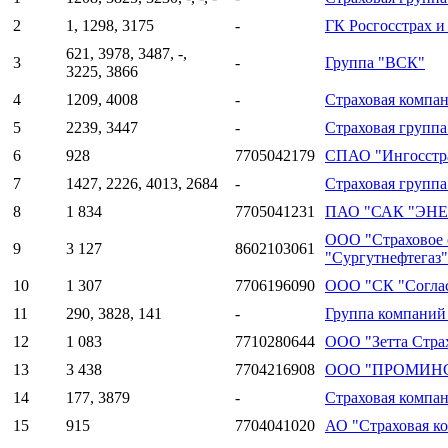
2
1, 1298, 3175
-
ГК Росгосстрах и
621, 3978, 3487, -,
3
-
Группа "ВСК"
3225, 3866
4
1209, 4008
-
Страховая компа
5
2239, 3447
-
Страховая группа
6
928
7705042179
СПАО "Ингосстр
7
1427, 2226, 4013, 2684
-
Страховая групп
8
1 834
7705041231
ПАО "САК "ЭН
ООО "Страховое 
9
3 127
8602103061
"Сургутнефтегаз"
10
1 307
7706196090
ООО "СК "Согла
11
290, 3828, 141
-
Группа компаний
12
1 083
7710280644
ООО "Зетта Стра
13
3 438
7704216908
ООО "ПРОМИН
14
177, 3879
-
Страховая компа
15
915
7704041020
АО "Страховая к