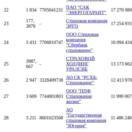
ПАО "САК
22
1 834
7705041231
17 270 980
"ЭНЕРГОГАРАНТ"
177,
Страховая компания
23
-
17 254 931
3879
ЭРГО
ООО Страховая
компания
24
3 431
7706810747
16 094 434
"Сбербанк
страхование"
СТРАХОВОЙ
3987,
25
-
ХОЛДИНГ
13 173 662
667
УРАЛСИБ
АО СК "РСХБ-
26
2 947
3328409738
12 413 970
Страхование"
ООО "ППФ
27
3 609
7744001803
Страхование
11 999 007
жизни"
АО
"Государственная
28
3 211
8601023568
11 486 248
страховая компания
"Югория"