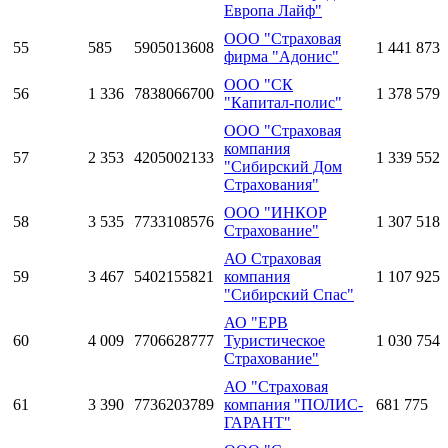
Европа Лайф"
ООО "Страховая
55
585
5905013608
1 441 873
фирма "Адонис"
ООО "СК
56
1 336
7838066700
1 378 579
"Капитал-полис"
ООО "Страховая
компания
57
2 353
4205002133
1 339 552
"Сибирский Дом
Страхования"
ООО "ИНКОР
58
3 535
7733108576
1 307 518
Страхование"
АО Страховая
59
3 467
5402155821
компания
1 107 925
"Сибирский Спас"
АО "ЕРВ
60
4 009
7706628777
Туристическое
1 030 754
Страхование"
АО "Страховая
61
3 390
7736203789
компания "ПОЛИС-
681 775
ГАРАНТ"