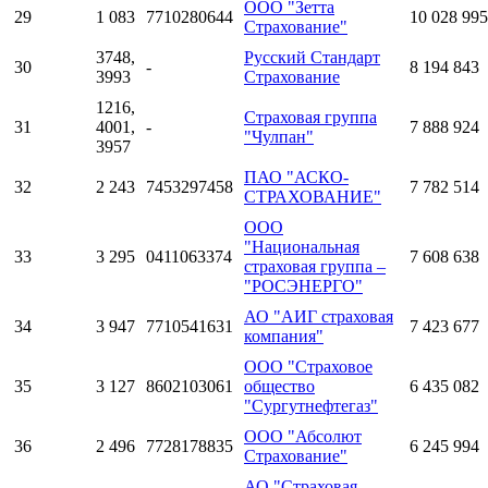
ООО "Зетта
29
1 083
7710280644
10 028 995
Страхование"
3748,
Русский Стандарт
30
-
8 194 843
3993
Страхование
1216,
Страховая группа
31
4001,
-
7 888 924
"Чулпан"
3957
ПАО "АСКО-
32
2 243
7453297458
7 782 514
СТРАХОВАНИЕ"
ООО
"Национальная
33
3 295
0411063374
7 608 638
страховая группа –
"РОСЭНЕРГО"
АО "АИГ страховая
34
3 947
7710541631
7 423 677
компания"
ООО "Страховое
35
3 127
8602103061
общество
6 435 082
"Сургутнефтегаз"
ООО "Абсолют
36
2 496
7728178835
6 245 994
Страхование"
АО "Страховая