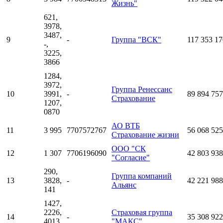
Жизнь"
621,
3978,
3487,
9
-
Группа "ВСК"
117 353 17
-,
3225,
3866
1284,
3972,
Группа Ренессанс
10
3991,
-
89 894 757
Страхование
1207,
0870
АО ВТБ
11
3 995
7707572767
56 068 525
Страхование жизни
ООО "СК
12
1 307
7706196090
42 803 938
"Согласие"
290,
Группа компаний
13
3828,
-
42 221 988
Альянс
141
1427,
2226,
Страховая группа
14
-
35 308 922
4013,
"МАКС"