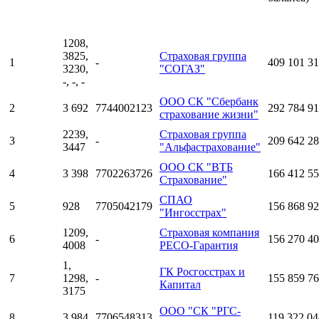
1208,
3825,
Страховая группа
1
-
409 101 3
3230,
"СОГАЗ"
-, -, -
ООО СК "Сбербанк
2
3 692
7744002123
292 784 9
страхование жизни"
2239,
Страховая группа
3
-
209 642 2
3447
"Альфастрахование"
ООО СК "ВТБ
4
3 398
7702263726
166 412 5
Страхование"
СПАО
5
928
7705042179
156 868 9
"Ингосстрах"
1209,
Страховая компания
6
-
156 270 4
4008
РЕСО-Гарантия
1,
ГК Росгосстрах и
7
1298,
-
155 859 7
Капитал
3175
ООО "СК "РГС-
8
3 984
7706548313
119 322 04