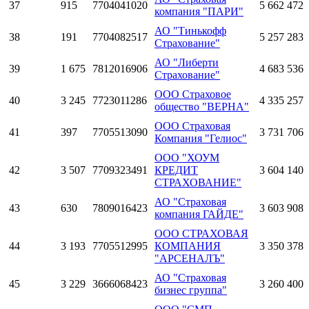
37
915
7704041020
5 662 472
компания "ПАРИ"
АО "Тинькофф
38
191
7704082517
5 257 283
Страхование"
АО "Либерти
39
1 675
7812016906
4 683 536
Страхование"
ООО Страховое
40
3 245
7723011286
4 335 257
общество "ВЕРНА"
ООО Страховая
41
397
7705513090
3 731 706
Компания "Гелиос"
ООО "ХОУМ
42
3 507
7709323491
КРЕДИТ
3 604 140
СТРАХОВАНИЕ"
АО "Страховая
43
630
7809016423
3 603 908
компания ГАЙДЕ"
ООО СТРАХОВАЯ
44
3 193
7705512995
КОМПАНИЯ
3 350 378
"АРСЕНАЛЪ"
АО "Страховая
45
3 229
3666068423
3 260 400
бизнес группа"