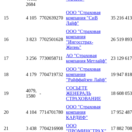
2684
ООО "Страховая
15
4 105
7702639270
компания "СиВ
35 216 413
Лайф"
ООО "Страховая
компания
16
3 823
7702501628
26 519 893
"Ингосстрах-
Жизнь"
АО "Страховая
17
3 256
7730058711
23 129 617
компания Метлайф"
ООО "Страховая
18
4 179
7704719732
компания
19 947 818
"Райффайзен Лайф"
СОСЬЕТЕ
4079,
19
-
ЖЕНЕРАЛЬ
18 608 053
1580
СТРАХОВАНИЕ
ООО "Страховая
20
4 104
7714701780
компания
17 952 487
КАРДИФ"
ООО
21
3 438
7704216908
17 882 708
"ПРОМИНСТРАХ"