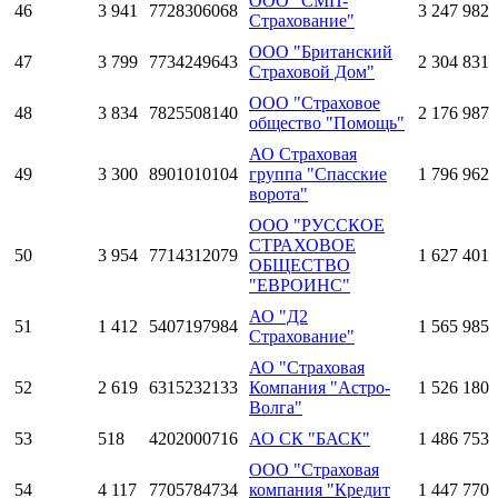
ООО "СМП-
46
3 941
7728306068
3 247 982
Страхование"
ООО "Британский
47
3 799
7734249643
2 304 831
Страховой Дом"
ООО "Страховое
48
3 834
7825508140
2 176 987
общество "Помощь"
АО Страховая
49
3 300
8901010104
группа "Спасские
1 796 962
ворота"
ООО "РУССКОЕ
СТРАХОВОЕ
50
3 954
7714312079
1 627 401
ОБЩЕСТВО
"ЕВРОИНС"
АО "Д2
51
1 412
5407197984
1 565 985
Страхование"
АО "Страховая
52
2 619
6315232133
Компания "Астро-
1 526 180
Волга"
53
518
4202000716
АО СК "БАСК"
1 486 753
ООО "Страховая
54
4 117
7705784734
компания "Кредит
1 447 770