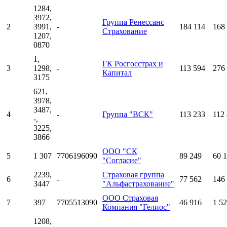
1284,
3972,
Группа Ренессанс
2
3991,
-
184 114
168
Страхование
1207,
0870
1,
ГК Росгосстрах и
3
1298,
-
113 594
276
Капитал
3175
621,
3978,
3487,
4
-
Группа "ВСК"
113 233
112
-,
3225,
3866
ООО "СК
5
1 307
7706196090
89 249
60 
"Согласие"
2239,
Страховая группа
6
-
77 562
146
3447
"Альфастрахование"
ООО Страховая
7
397
7705513090
46 916
1 5
Компания "Гелиос"
1208,