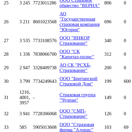
ООО Страховое
25
3 245
7723011286
806
0
общество "ВЕРНА"
АО
"Государственная
26
3 211
8601023568
696
0
страховая компания
"Югория"
ООО "ИНКОР
27
3 535
7733108576
340
0
Страхование"
ООО "СК
28
1 336
7838066700
312
0
"Капитал-полис"
АО СК "РСХБ-
29
2 947
3328409738
200
0
Страхование"
ООО "Британский
30
3 799
7734249643
199
600
Страховой Дом"
1216,
Страховая группа
31
4001,
-
149
0
"Чулпан"
3957
ООО "СМП-
32
3 941
7728306068
126
0
Страхование"
ООО "Страховая
33
585
5905013608
103
69
фирма "Адонис"