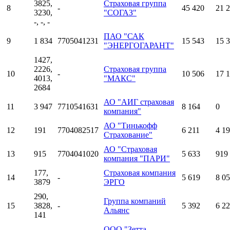
3825,
Страховая группа
8
-
45 420
21 
3230,
"СОГАЗ"
-, -, -
ПАО "САК
9
1 834
7705041231
15 543
15 
"ЭНЕРГОГАРАНТ"
1427,
2226,
Страховая группа
10
-
10 506
17 
4013,
"МАКС"
2684
АО "АИГ страховая
11
3 947
7710541631
8 164
0
компания"
АО "Тинькофф
12
191
7704082517
6 211
4 1
Страхование"
АО "Страховая
13
915
7704041020
5 633
919
компания "ПАРИ"
177,
Страховая компания
14
-
5 619
8 0
3879
ЭРГО
290,
Группа компаний
15
3828,
-
5 392
6 2
Альянс
141
ООО "Зетта