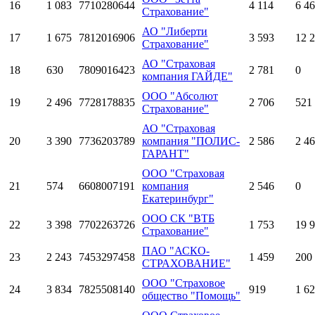
16
1 083
7710280644
4 114
6 4
Страхование"
АО "Либерти
17
1 675
7812016906
3 593
12 
Страхование"
АО "Страховая
18
630
7809016423
2 781
0
компания ГАЙДЕ"
ООО "Абсолют
19
2 496
7728178835
2 706
521
Страхование"
АО "Страховая
20
3 390
7736203789
компания "ПОЛИС-
2 586
2 4
ГАРАНТ"
ООО "Страховая
21
574
6608007191
компания
2 546
0
Екатеринбург"
ООО СК "ВТБ
22
3 398
7702263726
1 753
19 
Страхование"
ПАО "АСКО-
23
2 243
7453297458
1 459
200
СТРАХОВАНИЕ"
ООО "Страховое
24
3 834
7825508140
919
1 6
общество "Помощь"