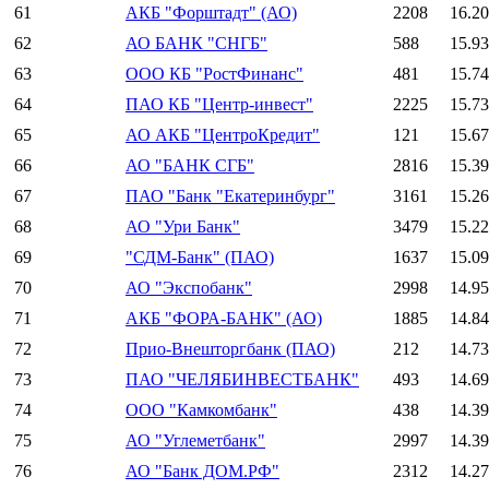
61
АКБ "Форштадт" (АО)
2208
16.2
62
АО БАНК "СНГБ"
588
15.9
63
ООО КБ "РостФинанс"
481
15.7
64
ПАО КБ "Центр-инвест"
2225
15.7
65
АО АКБ "ЦентроКредит"
121
15.6
66
АО "БАНК СГБ"
2816
15.3
67
ПАО "Банк "Екатеринбург"
3161
15.2
68
АО "Ури Банк"
3479
15.2
69
"СДМ-Банк" (ПАО)
1637
15.0
70
АО "Экспобанк"
2998
14.9
71
АКБ "ФОРА-БАНК" (АО)
1885
14.8
72
Прио-Внешторгбанк (ПАО)
212
14.7
73
ПАО "ЧЕЛЯБИНВЕСТБАНК"
493
14.6
74
ООО "Камкомбанк"
438
14.3
75
АО "Углеметбанк"
2997
14.3
76
АО "Банк ДОМ.РФ"
2312
14.2