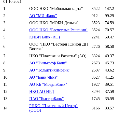
01.10.2021
1
ООО НКО "Мобильная карта"
3522
147.
2
АО "МИнБанк"
912
99.2
3
ООО НКО "МОБИ.Деньги"
3523
74.5
4
ООО НКО "Расчетные Решения"
3524
70.5
5
КИВИ Банк (АО)
2241
59.4
ООО "НКО "Вестерн Юнион ДП
6
2726
58.5
Восток"
7
НКО "Платежи и Расчеты" (АО)
3324
49.3
8
АО "Тинькофф Банк"
2673
45.7
9
АО "Тольяттихимбанк"
2507
43.6
10
АО "Банк ЧБРР"
3527
41.2
11
АО КБ "Модульбанк"
1927
39.5
12
НКО АО НРД
3294
37.5
13
ПАО "БыстроБанк"
1745
35.5
РНКО "Платежный Центр"
14
3166
33.5
(ООО)