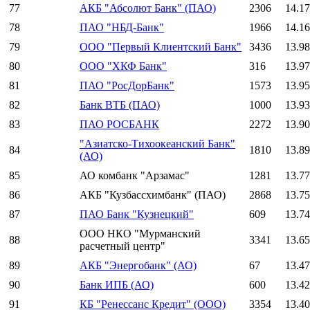
77
АКБ "Абсолют Банк" (ПАО)
2306
14.1
78
ПАО "НБД-Банк"
1966
14.1
79
ООО "Первый Клиентский Банк"
3436
13.9
80
ООО "ХКФ Банк"
316
13.9
81
ПАО "РосДорБанк"
1573
13.9
82
Банк ВТБ (ПАО)
1000
13.9
83
ПАО РОСБАНК
2272
13.9
"Азиатско-Тихоокеанский Банк"
84
1810
13.8
(АО)
85
АО комбанк "Арзамас"
1281
13.7
86
АКБ "Кузбассхимбанк" (ПАО)
2868
13.7
87
ПАО Банк "Кузнецкий"
609
13.7
ООО НКО "Мурманский
88
3341
13.6
расчетный центр"
89
АКБ "Энергобанк" (АО)
67
13.4
90
Банк ИПБ (АО)
600
13.4
91
КБ "Ренессанс Кредит" (ООО)
3354
13.4