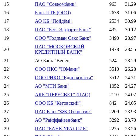
15
ПАО "Совкомбанк"
963
31.2
16
Банк ПТБ (ООО)
2638
31.0
17
АО КБ "Пойдём!"
2534
30.9
18
ПАО "Бест Эффортс Банк"
435
30.1
19
ООО "Голдман Сакс Банк"
3490
28.9
ПАО "МОСКОВСКИЙ
20
1978
28.5
КРЕДИТНЫЙ БАНК"
21
АО Банк "Венец"
524
28.2
22
ООО НКО "ЮМани"
3510
26.2
23
ООО РНКО "Единая касса"
3512
24.7
24
АО "МТИ Банк"
1052
24.2
25
АКБ "ПЕРЕСВЕТ" (ПАО)
2110
24.0
26
ООО КБ "Кетовский"
842
24.0
27
ПАО Банк "ФК Открытие"
2209
23.9
28
АО "Райффайзенбанк"
3292
23.7
29
ПАО "БАНК УРАЛСИБ"
2275
23.5