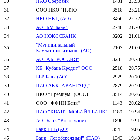
30
ПАО Сбербанк
1481
23.5
31
ООО НКО "ПэйЮ"
3518
23.2
32
НКО НКЦ (АО)
3466
22.7
33
АО "БМ-Банк"
2748
21.7
34
АО НОКССБАНК
3202
21.6
"Муниципальный
35
2103
21.6
Камчатпрофитбанк" (АО)
36
АО "АБ "РОССИЯ"
328
20.7
37
КБ "Кубань Кредит" ООО
2518
20.7
38
ББР Банк (АО)
2929
20.7
39
ПАО АКБ "АВАНГАРД"
2879
20.5
40
НКО "Премиум" (ООО)
3514
20.4
41
ООО "ФФИН Банк"
1143
20.0
42
ПАО "КВАНТ МОБАЙЛ БАНК"
1189
19.9
43
АО "Банк "Вологжанин"
1896
19.9
44
Банк ГПБ (АО)
354
19.8
45
Банк "Левобережный" (ПАО)
1343
19.4