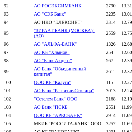
92
АО РОСЭКСИМБАНК
2790
13.3
93
АО "СЭБ Банк"
3235
13.0
94
АО НКО "ЭЛЕКСНЕТ"
3314
12.7
"ЗИРААТ БАНК (МОСКВА)"
95
2559
12.7
(АО)
96
АО "АЛЬФА-БАНК"
1326
12.6
97
АО КБ "Хлынов"
254
12.6
98
АО "Банк Акцепт"
567
12.3
АО Банк "Объединенный
99
2611
12.3
капитал"
100
ООО КБ "Калуга"
1151
12.2
101
АО Банк "Развитие-Столица"
3013
12.2
102
"Сетелем Банк" ООО
2168
12.1
103
АО Банк "ПСКБ"
2551
11.9
104
ООО КБ "АРЕСБАНК"
2914
11.6
105
МКИБ "РОССИТА-БАНК" ООО
3257
11.6
106
АО КБ "ВАКОБАНК"
1291
11.6