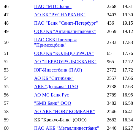
46
ПАО "МТС-Банк"
2268
19.3
47
АО КБ "РУСНАРБАНК"
3403
19.3
48
ПАО "Банк "Санкт-Петербург"
436
19.1
49
ООО КБ "Алтайкапиталбанк"
2659
19.1
ПАО СКБ Приморья
50
2733
17.8
"Примсоцбанк"
51
ООО КБ "КОЛЬЦО УРАЛА"
65
17.7
52
АО "ПЕРВОУРАЛЬСКБАНК"
965
17.7
53
ЮГ-Инвестбанк (ПАО)
2772
17.7
54
АО КБ "Ситибанк"
2557
17.6
55
АКБ "Держава" ПАО
2738
17.6
56
АО МС Банк Рус
2789
16.9
57
"БМВ Банк" ООО
3482
16.5
58
АО АКБ "НОВИКОМБАНК"
2546
16.4
59
КБ "Крокус-Банк" (ООО)
2682
16.3
60
ПАО АКБ "Металлинвестбанк"
2440
16.2