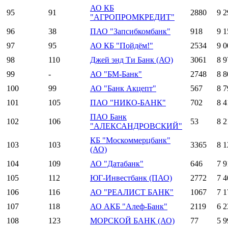
АО КБ
95
91
2880
9 2
"АГРОПРОМКРЕДИТ"
96
38
ПАО "Запсибкомбанк"
918
9 1
97
95
АО КБ "Пойдём!"
2534
9 0
98
110
Джей энд Ти Банк (АО)
3061
8 9
99
-
АО "БМ-Банк"
2748
8 8
100
99
АО "Банк Акцепт"
567
8 7
101
105
ПАО "НИКО-БАНК"
702
8 4
ПАО Банк
102
106
53
8 2
"АЛЕКСАНДРОВСКИЙ"
КБ "Москоммерцбанк"
103
103
3365
8 1
(АО)
104
109
АО "Датабанк"
646
7 9
105
112
ЮГ-Инвестбанк (ПАО)
2772
7 4
106
116
АО "РЕАЛИСТ БАНК"
1067
7 1
107
118
АО АКБ "Алеф-Банк"
2119
6 2
108
123
МОРСКОЙ БАНК (АО)
77
5 9