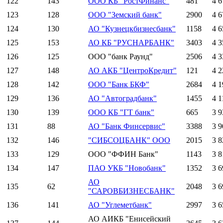
122
143
ООО КБ "РостФинанс"
481
4 6
123
128
ООО "Земский банк"
2900
4 6
124
130
АО "Кузнецкбизнесбанк"
1158
4 6
125
153
АО КБ "РУСНАРБАНК"
3403
4 3
126
125
ООО "банк Раунд"
2506
4 3
127
148
АО АКБ "ЦентроКредит"
121
4 2
128
142
ООО "Банк БКФ"
2684
4 1
129
136
АО "Автоградбанк"
1455
4 1
130
139
ООО КБ "ГТ банк"
665
3 9
131
88
АО "Банк Финсервис"
3388
3 9
132
146
"СИБСОЦБАНК" ООО
2015
3 8
133
129
ООО "ФФИН Банк"
1143
3 8
134
147
ПАО УКБ "Новобанк"
1352
3 6
АО
135
62
2048
3 6
"САРОВБИЗНЕСБАНК"
136
141
АО "Углеметбанк"
2997
3 6
АО АИКБ "Енисейский