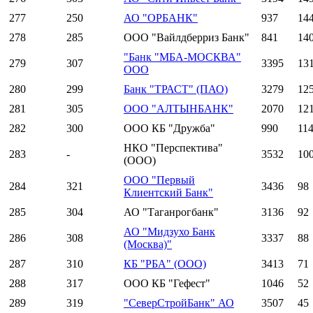
277
250
АО "ОРБАНК"
937
14
278
285
ООО "Вайлдберриз Банк"
841
14
"Банк "МБА-МОСКВА"
279
307
3395
13
ООО
280
299
Банк "ТРАСТ" (ПАО)
3279
12
281
305
ООО "АЛТЫНБАНК"
2070
12
282
300
ООО КБ "Дружба"
990
11
НКО "Перспектива"
283
-
3532
10
(ООО)
ООО "Первый
284
321
3436
98
Клиентский Банк"
285
304
АО "Таганрогбанк"
3136
92
АО "Мидзухо Банк
286
308
3337
88
(Москва)"
287
310
КБ "РБА" (ООО)
3413
71
288
317
ООО КБ "Гефест"
1046
52
289
319
"СеверСтройБанк" АО
3507
45