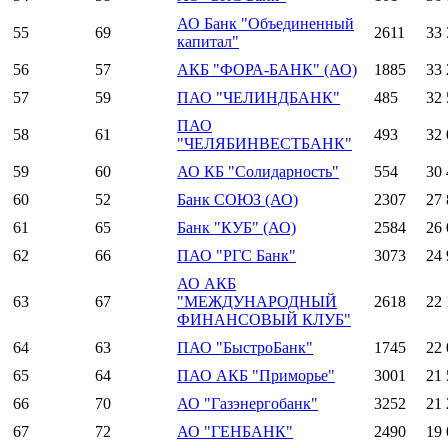
АО Банк "Объединенный
55
69
2611
33 
капитал"
56
57
АКБ "ФОРА-БАНК" (АО)
1885
33 
57
59
ПАО "ЧЕЛИНДБАНК"
485
32 
ПАО
58
61
493
32 
"ЧЕЛЯБИНВЕСТБАНК"
59
60
АО КБ "Солидарность"
554
30 
60
52
Банк СОЮЗ (АО)
2307
27 
61
65
Банк "КУБ" (АО)
2584
26 
62
66
ПАО "РГС Банк"
3073
24 
АО АКБ
63
67
"МЕЖДУНАРОДНЫЙ
2618
22 
ФИНАНСОВЫЙ КЛУБ"
64
63
ПАО "БыстроБанк"
1745
22 
65
64
ПАО АКБ "Приморье"
3001
21 
66
70
АО "Газэнергобанк"
3252
21 
67
72
АО "ГЕНБАНК"
2490
19 