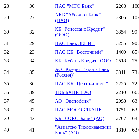
28
30
ПАО "МТС-Банк"
2268
10
АКБ "Абсолют Банк"
29
27
2306
10
(ПАО)
КБ "Ренессанс Кредит"
30
32
3354
99 
(ООО)
31
29
ПАО Банк ЗЕНИТ
3255
90 
32
23
ПАО КБ "Восточный"
1460
85 
33
34
КБ "Кубань Кредит" ООО
2518
75 
АО "Кредит Европа Банк
34
35
3311
73 
(Россия)"
35
36
ПАО КБ "Центр-инвест"
2225
72 
36
39
ТКБ БАНК ПАО
2210
66 
37
45
АО "Экспобанк"
2998
63 
38
37
ПАО МОСОБЛБАНК
1751
63 
39
43
КБ "ЛОКО-Банк" (АО)
2707
63 
"Азиатско-Тихоокеанский
40
41
1810
63 
Банк" (АО)