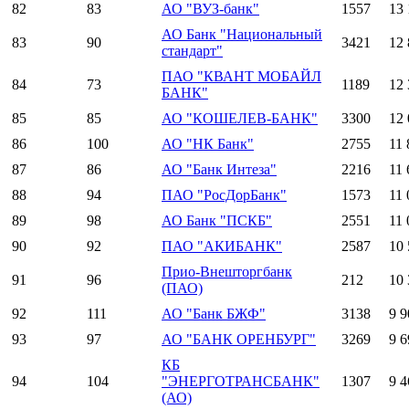
82
83
АО "ВУЗ-банк"
1557
13 
АО Банк "Национальный
83
90
3421
12 
стандарт"
ПАО "КВАНТ МОБАЙЛ
84
73
1189
12 
БАНК"
85
85
АО "КОШЕЛЕВ-БАНК"
3300
12 
86
100
АО "НК Банк"
2755
11 
87
86
АО "Банк Интеза"
2216
11 
88
94
ПАО "РосДорБанк"
1573
11 
89
98
АО Банк "ПСКБ"
2551
11 
90
92
ПАО "АКИБАНК"
2587
10 
Прио-Внешторгбанк
91
96
212
10 
(ПАО)
92
111
АО "Банк БЖФ"
3138
9 9
93
97
АО "БАНК ОРЕНБУРГ"
3269
9 6
КБ
94
104
"ЭНЕРГОТРАНСБАНК"
1307
9 4
(АО)