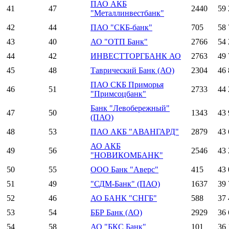
ПАО АКБ
41
47
2440
59 
"Металлинвестбанк"
42
44
ПАО "СКБ-банк"
705
58 
43
40
АО "ОТП Банк"
2766
54 
44
42
ИНВЕСТТОРГБАНК АО
2763
49 
45
48
Таврический Банк (АО)
2304
46 
ПАО СКБ Приморья
46
51
2733
44 
"Примсоцбанк"
Банк "Левобережный"
47
50
1343
43 
(ПАО)
48
53
ПАО АКБ "АВАНГАРД"
2879
43 
АО АКБ
49
56
2546
43 
"НОВИКОМБАНК"
50
55
ООО Банк "Аверс"
415
43 
51
49
"СДМ-Банк" (ПАО)
1637
39 
52
46
АО БАНК "СНГБ"
588
37 
53
54
ББР Банк (АО)
2929
36 
54
58
АО "БКС Банк"
101
36 