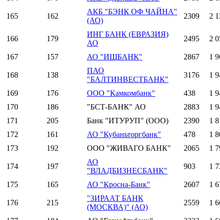
АКБ "БЭНК ОФ ЧАЙНА"
165
162
2309
2 1
(АО)
ИНГ БАНК (ЕВРАЗИЯ)
166
179
2495
2 0
АО
167
157
АО "ИШБАНК"
2867
1 9
ПАО
168
138
3176
1 9
"БАЛТИНВЕСТБАНК"
169
176
ООО "Камкомбанк"
438
1 9
170
186
"БСТ-БАНК" АО
2883
1 9
171
205
Банк "ИТУРУП" (ООО)
2390
1 8
172
161
АО "Кубаньторгбанк"
478
1 8
173
192
ООО "ЖИВАГО БАНК"
2065
1 7
АО
174
197
903
1 7
"ВЛАДБИЗНЕСБАНК"
175
165
АО "Кросна-Банк"
2607
1 6
"ЗИРААТ БАНК
176
215
2559
1 6
(МОСКВА)" (АО)