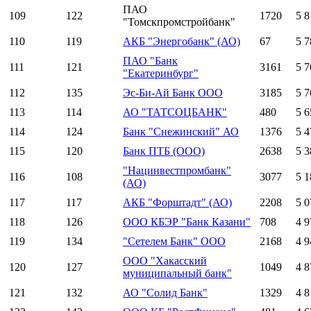
ПАО
109
122
1720
5 8
"Томскпромстройбанк"
110
119
АКБ "Энергобанк" (АО)
67
5 7
ПАО "Банк
111
121
3161
5 7
"Екатеринбург"
112
135
Эс-Би-Ай Банк ООО
3185
5 7
113
114
АО "ТАТСОЦБАНК"
480
5 6
114
124
Банк "Снежинский" АО
1376
5 4
115
120
Банк ПТБ (ООО)
2638
5 3
"Нацинвестпромбанк"
116
108
3077
5 1
(АО)
117
117
АКБ "Форштадт" (АО)
2208
5 0
118
126
ООО КБЭР "Банк Казани"
708
4 9
119
134
"Сетелем Банк" ООО
2168
4 9
ООО "Хакасский
120
127
1049
4 8
муниципальный банк"
121
132
АО "Солид Банк"
1329
4 8