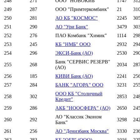
248
271
ООО "НОВОКИБ"
1747
31
249
287
ООО "Примтеркомбанк"
21
31
250
281
АО КБ "КОСМОС"
2245
30
251
290
АО "Ури Банк"
3479
30
252
276
ПАО Комбанк "Химик"
1114
29
253
245
КБ "НМБ" ООО
2932
29
254
296
ЭКСИ-Банк (АО)
2530
29
Банк "СЕРВИС РЕЗЕРВ"
255
268
2034
28
(АО)
256
185
КИВИ Банк (АО)
2241
25
257
284
БАНК "АГОРА" ООО
3231
25
ООО КБ "Столичный
258
302
2853
24
Кредит"
259
286
АКБ "НООСФЕРА" (АО)
2650
24
АО "Классик Эконом
260
292
3298
24
Банк"
261
256
АО "Денизбанк Москва"
3330
23
262
283
КБ "ОБР" (ООО)
1016
22