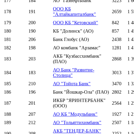
177
184
АО "Газнефтьбанк"
3223
1 6
ООО КБ
178
191
2659
1 5
"Алтайкапиталбанк"
179
200
ООО КБ "Кетовский"
842
1 4
180
190
КБ "Долинск" (АО)
857
1 4
181
206
Банк Глобус (АО)
2438
1 4
182
198
АО комбанк "Арзамас"
1281
1 4
АКБ "Кузбассхимбанк"
183
203
2868
1 3
(ПАО)
АО Банк "Развитие-
184
183
3013
1 3
Столица"
185
210
АО "Тойота Банк"
3470
1 3
186
196
Банк "Йошкар-Ола" (ПАО)
2802
1 2
ИКБР "ЯРИНТЕРБАНК"
187
201
2564
1 2
(ООО)
188
207
АО КБ "Модульбанк"
1927
1 2
189
212
АО "Тольяттихимбанк"
2507
1 1
АКБ "ТЕНДЕР-БАНК"
190
208
2252
1 1