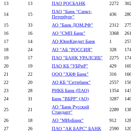
13
13
ПАО РОСБАНК
2272
30
ПАО "Банк "Санкт-
14
15
436
28
Петербург"
15
33
АО "Банк ДОМ.РФ"
2312
27
16
16
АО "СМП Банк"
3368
26
17
14
АО ЮниКредит Банк
1
25
18
24
АО "АБ "РОССИЯ"
328
17
19
17
ПАО "БАНК УРАЛСИБ"
2275
17
20
19
ПАО КБ "УБРиР"
429
16
21
22
ООО "ХКФ Банк"
316
16
22
20
АО КБ "Ситибанк"
2557
15
23
28
РНКБ Банк (ПАО)
1354
14
24
31
Банк "ВБРР" (АО)
3287
14
АО "Банк Русский
25
21
2289
13
Стандарт"
26
18
АО "МИнБанк"
912
12
27
26
ПАО "АК БАРС" БАНК
2590
12