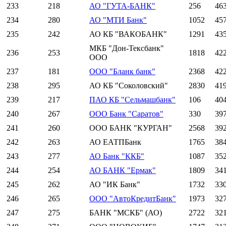
233
218
АО "ГУТА-БАНК"
256
46
234
280
АО "МТИ Банк"
1052
45
235
242
АО КБ "ВАКОБАНК"
1291
43
МКБ "Дон-Тексбанк"
236
253
1818
42
ООО
237
181
ООО "Бланк банк"
2368
42
238
295
АО КБ "Соколовский"
2830
41
239
217
ПАО КБ "Сельмашбанк"
106
40
240
267
ООО Банк "Саратов"
330
39
241
260
ООО БАНК "КУРГАН"
2568
39
242
263
АО ЕАТПБанк
1765
38
243
277
АО Банк "ККБ"
1087
35
244
254
АО БАНК "Ермак"
1809
34
245
262
АО "ИК Банк"
1732
33
246
265
ООО "АвтоКредитБанк"
1973
32
247
275
БАНК "МСКБ" (АО)
2722
32