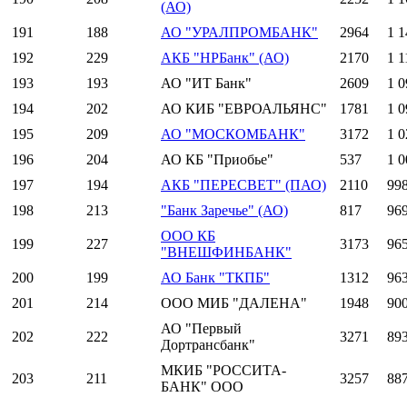
(АО)
191
188
АО "УРАЛПРОМБАНК"
2964
1 1
192
229
АКБ "НРБанк" (АО)
2170
1 1
193
193
АО "ИТ Банк"
2609
1 0
194
202
АО КИБ "ЕВРОАЛЬЯНС"
1781
1 0
195
209
АО "МОСКОМБАНК"
3172
1 0
196
204
АО КБ "Приобье"
537
1 0
197
194
АКБ "ПЕРЕСВЕТ" (ПАО)
2110
99
198
213
"Банк Заречье" (АО)
817
96
ООО КБ
199
227
3173
96
"ВНЕШФИНБАНК"
200
199
АО Банк "ТКПБ"
1312
96
201
214
ООО МИБ "ДАЛЕНА"
1948
90
АО "Первый
202
222
3271
89
Дортрансбанк"
МКИБ "РОССИТА-
203
211
3257
88
БАНК" ООО