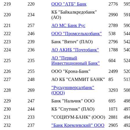
219
220
ООО "АТБ" Банк
2776
59
КБ "Байкалкредобанк"
220
234
2990
59
(АО)
221
257
АО МС Банк Рус
2789
59
222
246
ООО "Промсельхозбанк"
538
54
223
239
Банк "Вятич" (ПАО)
2796
54
224
236
АО АКИБ "Почтобанк"
1788
54
АО "Первый
225
235
604
52
Инвестиционный Банк"
226
255
ООО "Крона-Банк"
2499
52
227
248
АО КБ "САММИТ БАНК"
85
51
"Русьуниверсалбанк"
228
269
3293
50
(ООО)
229
247
Банк "Нальчик" ООО
695
49
230
244
КБ "Спутник" (ПАО)
1071
49
231
233
"СОЦИУМ-БАНК" (ООО)
2881
49
232
237
"Банк Кремлевский" ООО
2905
49