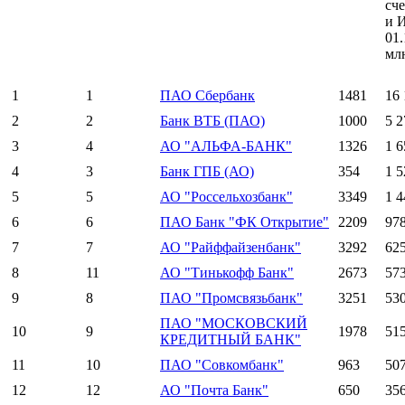
сч
и 
01.
мл
1
1
ПАО Сбербанк
1481
16 
2
2
Банк ВТБ (ПАО)
1000
5 2
3
4
АО "АЛЬФА-БАНК"
1326
1 6
4
3
Банк ГПБ (АО)
354
1 5
5
5
АО "Россельхозбанк"
3349
1 4
6
6
ПАО Банк "ФК Открытие"
2209
97
7
7
АО "Райффайзенбанк"
3292
62
8
11
АО "Тинькофф Банк"
2673
57
9
8
ПАО "Промсвязьбанк"
3251
53
ПАО "МОСКОВСКИЙ
10
9
1978
51
КРЕДИТНЫЙ БАНК"
11
10
ПАО "Совкомбанк"
963
50
12
12
АО "Почта Банк"
650
35