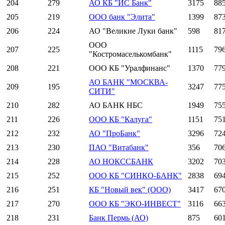
204
279
АО КБ "ИС Банк"
3175
88
205
219
ООО банк "Элита"
1399
87
206
224
АО "Великие Луки банк"
598
81
ООО
207
225
1115
79
"Костромаселькомбанк"
208
221
ООО КБ "Уралфинанс"
1370
77
АО БАНК "МОСКВА-
209
195
3247
77
СИТИ"
210
282
АО БАНК НБС
1949
75
211
226
ООО КБ "Калуга"
1151
75
212
232
АО "ПроБанк"
3296
72
213
230
ПАО "Витабанк"
356
70
214
228
АО НОКССБАНК
3202
70
215
252
ООО КБ "СИНКО-БАНК"
2838
69
216
251
КБ "Новый век" (ООО)
3417
67
217
270
ООО КБ "ЭКО-ИНВЕСТ"
3116
66
218
231
Банк Пермь (АО)
875
60