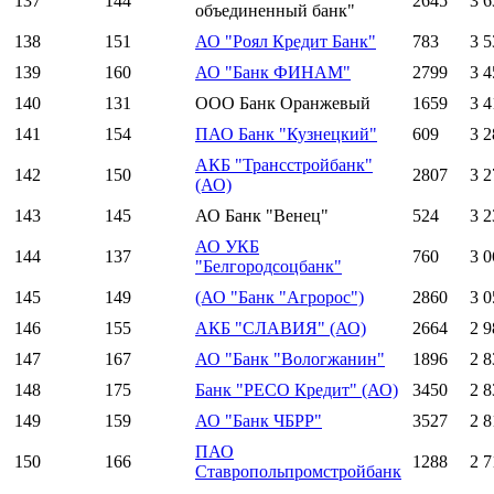
137
144
2645
3 6
объединенный банк"
138
151
АО "Роял Кредит Банк"
783
3 5
139
160
АО "Банк ФИНАМ"
2799
3 4
140
131
ООО Банк Оранжевый
1659
3 4
141
154
ПАО Банк "Кузнецкий"
609
3 2
АКБ "Трансстройбанк"
142
150
2807
3 2
(АО)
143
145
АО Банк "Венец"
524
3 2
АО УКБ
144
137
760
3 0
"Белгородсоцбанк"
145
149
(АО "Банк "Агророс")
2860
3 0
146
155
АКБ "СЛАВИЯ" (АО)
2664
2 9
147
167
АО "Банк "Вологжанин"
1896
2 8
148
175
Банк "РЕСО Кредит" (АО)
3450
2 8
149
159
АО "Банк ЧБРР"
3527
2 8
ПАО
150
166
1288
2 7
Ставропольпромстройбанк