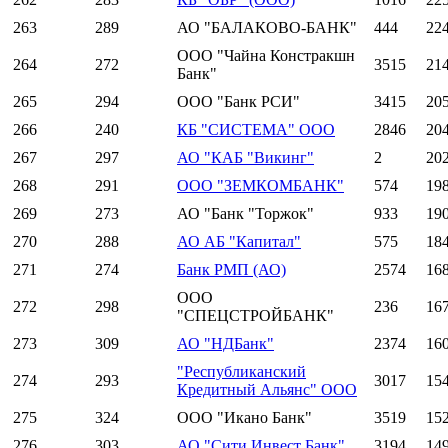
263
289
АО "БАЛАКОВО-БАНК"
444
22
ООО "Чайна Констракшн
264
272
3515
21
Банк"
265
294
ООО "Банк РСИ"
3415
20
266
240
КБ "СИСТЕМА" ООО
2846
20
267
297
АО "КАБ "Викинг"
2
20
268
291
ООО "ЗЕМКОМБАНК"
574
19
269
273
АО "Банк "Торжок"
933
19
270
288
АО АБ "Капитал"
575
18
271
274
Банк РМП (АО)
2574
16
ООО
272
298
236
16
"СПЕЦСТРОЙБАНК"
273
309
АО "НДБанк"
2374
16
"Республиканский
274
293
3017
15
Кредитный Альянс" ООО
275
324
ООО "Икано Банк"
3519
15
276
303
АО "Сити Инвест Банк"
3194
14