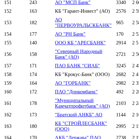
151
243
АО "МСП Банк"
3340
2 6
152
163
КБ "Гарант-Инвест" (АО)
2576
2 5
АО
153
182
965
2 5
"ПЕРВОУРАЛЬСКБАНК"
154
177
АО "РН Банк"
170
2 5
155
140
ООО КБ "АРЕСБАНК"
2914
2 5
"Северный Народный
156
158
2721
2 5
Банк" (АО)
157
171
ПАО БАНК "СИАБ"
3245
2 4
158
174
КБ "Крокус-Банк" (ООО)
2682
2 4
159
164
АО "ГОРБАНК"
2982
2 3
160
172
ПАО "Донкомбанк"
492
2 2
"Муниципальный
161
178
2103
2 2
Камчатпрофитбанк" (АО)
162
173
"Братский АНКБ" АО
1144
2 1
КБ "СТРОЙЛЕСБАНК"
163
180
2995
2 1
(ООО)
164
170
АКБ "Держава" ПАО
2738
2 1