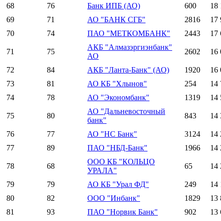
68
76
Банк ИПБ (АО)
600
18 
69
71
АО "БАНК СГБ"
2816
17 
70
74
ПАО "МЕТКОМБАНК"
2443
17 
АКБ "Алмазэргиэнбанк"
71
75
2602
16 
АО
72
84
АКБ "Ланта-Банк" (АО)
1920
16 
73
81
АО КБ "Хлынов"
254
14 
74
78
АО "Экономбанк"
1319
14 
АО "Дальневосточный
75
80
843
14 
банк"
76
77
АО "НС Банк"
3124
14 
77
89
ПАО "НБД-Банк"
1966
14 
ООО КБ "КОЛЬЦО
78
68
65
14 
УРАЛА"
79
79
АО КБ "Урал ФД"
249
14 
80
82
ООО "Инбанк"
1829
13 
81
93
ПАО "Норвик Банк"
902
13 