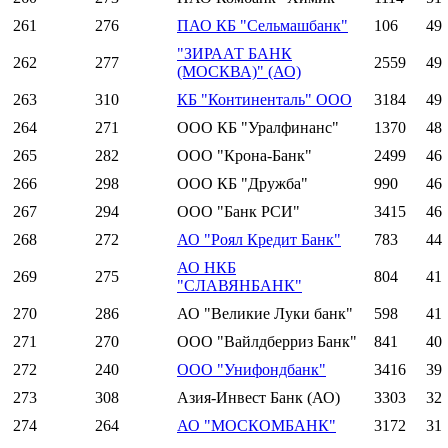
261
276
ПАО КБ "Сельмашбанк"
106
49
"ЗИРААТ БАНК
262
277
2559
49
(МОСКВА)" (АО)
263
310
КБ "Континенталь" ООО
3184
49
264
271
ООО КБ "Уралфинанс"
1370
48
265
282
ООО "Крона-Банк"
2499
46
266
298
ООО КБ "Дружба"
990
46
267
294
ООО "Банк РСИ"
3415
46
268
272
АО "Роял Кредит Банк"
783
44
АО НКБ
269
275
804
41
"СЛАВЯНБАНК"
270
286
АО "Великие Луки банк"
598
41
271
270
ООО "Вайлдберриз Банк"
841
40
272
240
ООО "Унифондбанк"
3416
39
273
308
Азия-Инвест Банк (АО)
3303
32
274
264
АО "МОСКОМБАНК"
3172
31