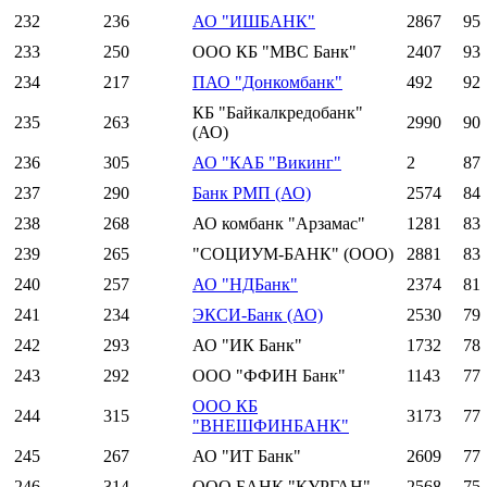
232
236
АО "ИШБАНК"
2867
95
233
250
ООО КБ "МВС Банк"
2407
93
234
217
ПАО "Донкомбанк"
492
92
КБ "Байкалкредобанк"
235
263
2990
90
(АО)
236
305
АО "КАБ "Викинг"
2
87
237
290
Банк РМП (АО)
2574
84
238
268
АО комбанк "Арзамас"
1281
83
239
265
"СОЦИУМ-БАНК" (ООО)
2881
83
240
257
АО "НДБанк"
2374
81
241
234
ЭКСИ-Банк (АО)
2530
79
242
293
АО "ИК Банк"
1732
78
243
292
ООО "ФФИН Банк"
1143
77
ООО КБ
244
315
3173
77
"ВНЕШФИНБАНК"
245
267
АО "ИТ Банк"
2609
77
246
314
ООО БАНК "КУРГАН"
2568
75