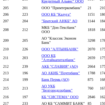
Кредитный Альянс" ООО
205
201
ООО "Примтеркомбанк"
21
21
206
223
ООО КБ "Калуга"
1151
18
207
204
"Братский АНКБ" АО
1144
18
МКБ "Дон-Тексбанк"
208
212
1818
18
ООО
АО "Классик Эконом
209
205
3298
17
Банк"
210
226
ООО "АЛТЫНБАНК"
2070
17
ООО КБ
211
203
2659
17
"Алтайкапиталбанк"
212
239
АКБ "СЛАВИЯ" (АО)
2664
17
213
196
АО АКИБ "Почтобанк"
1788
17
214
199
Банк Пермь (АО)
875
16
АО УКБ
215
213
760
16
"Белгородсоцбанк"
216
197
КБ "СИСТЕМА" ООО
2846
16
217
233
АО КБ "САММИТ БАНК"
85
15