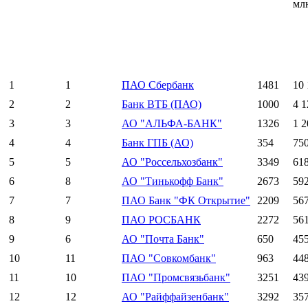
мл
1
1
ПАО Сбербанк
1481
10 
2
2
Банк ВТБ (ПАО)
1000
4 1
3
3
АО "АЛЬФА-БАНК"
1326
1 2
4
4
Банк ГПБ (АО)
354
75
5
5
АО "Россельхозбанк"
3349
61
6
8
АО "Тинькофф Банк"
2673
59
7
7
ПАО Банк "ФК Открытие"
2209
56
8
9
ПАО РОСБАНК
2272
56
9
6
АО "Почта Банк"
650
45
10
11
ПАО "Совкомбанк"
963
448
11
10
ПАО "Промсвязьбанк"
3251
43
12
12
АО "Райффайзенбанк"
3292
35