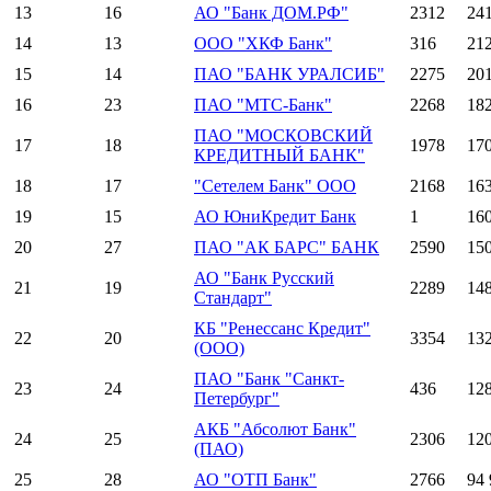
13
16
АО "Банк ДОМ.РФ"
2312
24
14
13
ООО "ХКФ Банк"
316
21
15
14
ПАО "БАНК УРАЛСИБ"
2275
20
16
23
ПАО "МТС-Банк"
2268
18
ПАО "МОСКОВСКИЙ
17
18
1978
17
КРЕДИТНЫЙ БАНК"
18
17
"Сетелем Банк" ООО
2168
16
19
15
АО ЮниКредит Банк
1
16
20
27
ПАО "АК БАРС" БАНК
2590
15
АО "Банк Русский
21
19
2289
14
Стандарт"
КБ "Ренессанс Кредит"
22
20
3354
13
(ООО)
ПАО "Банк "Санкт-
23
24
436
12
Петербург"
АКБ "Абсолют Банк"
24
25
2306
12
(ПАО)
25
28
АО "ОТП Банк"
2766
94 