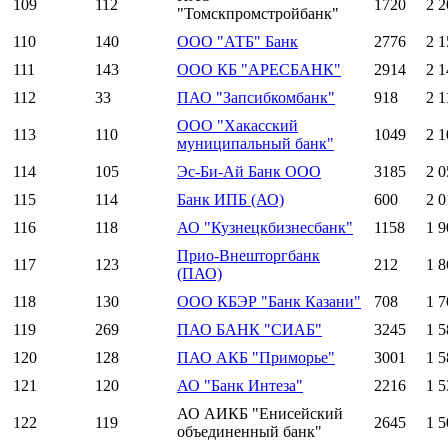
109
112
1720
2 2
"Томскпромстройбанк"
110
140
ООО "АТБ" Банк
2776
2 1
111
143
ООО КБ "АРЕСБАНК"
2914
2 1
112
33
ПАО "Запсибкомбанк"
918
2 1
ООО "Хакасский
113
110
1049
2 1
муниципальный банк"
114
105
Эс-Би-Ай Банк ООО
3185
2 0
115
114
Банк ИПБ (АО)
600
2 0
116
118
АО "Кузнецкбизнесбанк"
1158
1 9
Прио-Внешторгбанк
117
123
212
1 8
(ПАО)
118
130
ООО КБЭР "Банк Казани"
708
1 7
119
269
ПАО БАНК "СИАБ"
3245
1 5
120
128
ПАО АКБ "Приморье"
3001
1 5
121
120
АО "Банк Интеза"
2216
1 5
АО АИКБ "Енисейский
122
119
2645
1 5
объединенный банк"