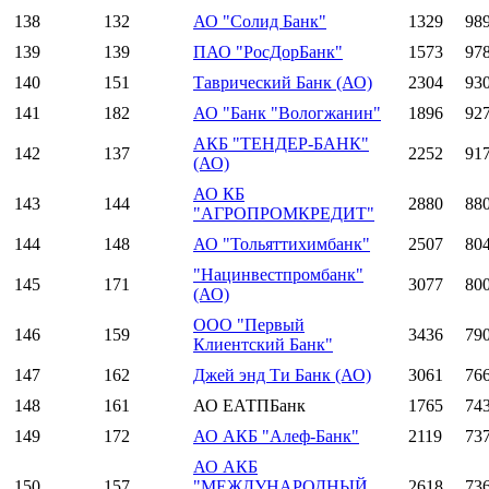
138
132
АО "Солид Банк"
1329
98
139
139
ПАО "РосДорБанк"
1573
97
140
151
Таврический Банк (АО)
2304
93
141
182
АО "Банк "Вологжанин"
1896
92
АКБ "ТЕНДЕР-БАНК"
142
137
2252
91
(АО)
АО КБ
143
144
2880
88
"АГРОПРОМКРЕДИТ"
144
148
АО "Тольяттихимбанк"
2507
80
"Нацинвестпромбанк"
145
171
3077
80
(АО)
ООО "Первый
146
159
3436
79
Клиентский Банк"
147
162
Джей энд Ти Банк (АО)
3061
76
148
161
АО ЕАТПБанк
1765
74
149
172
АО АКБ "Алеф-Банк"
2119
73
АО АКБ
150
157
"МЕЖДУНАРОДНЫЙ
2618
73