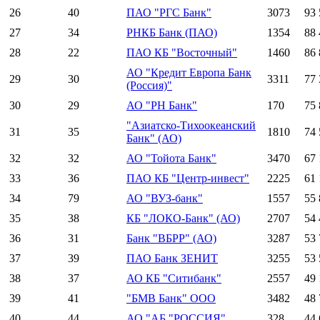
26
40
ПАО "РГС Банк"
3073
93 
27
34
РНКБ Банк (ПАО)
1354
88 
28
22
ПАО КБ "Восточный"
1460
86 
АО "Кредит Европа Банк
29
30
3311
77 
(Россия)"
30
29
АО "РН Банк"
170
75 
"Азиатско-Тихоокеанский
31
35
1810
74 
Банк" (АО)
32
32
АО "Тойота Банк"
3470
67 
33
36
ПАО КБ "Центр-инвест"
2225
61 
34
79
АО "ВУЗ-банк"
1557
55 
35
38
КБ "ЛОКО-Банк" (АО)
2707
54 
36
31
Банк "ВБРР" (АО)
3287
53 
37
39
ПАО Банк ЗЕНИТ
3255
53 
38
37
АО КБ "Ситибанк"
2557
49 
39
41
"БМВ Банк" ООО
3482
48 
40
44
АО "АБ "РОССИЯ"
328
44 