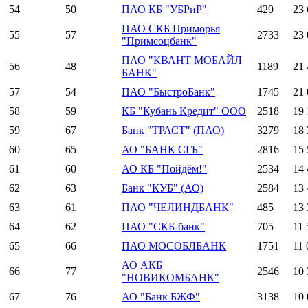
54
50
ПАО КБ "УБРиР"
429
23 
ПАО СКБ Приморья
55
57
2733
23 
"Примсоцбанк"
ПАО "КВАНТ МОБАЙЛ
56
48
1189
21 
БАНК"
57
54
ПАО "БыстроБанк"
1745
21 
58
59
КБ "Кубань Кредит" ООО
2518
19 
59
67
Банк "ТРАСТ" (ПАО)
3279
18 
60
65
АО "БАНК СГБ"
2816
15 
61
60
АО КБ "Пойдём!"
2534
14 
62
63
Банк "КУБ" (АО)
2584
13 
63
61
ПАО "ЧЕЛИНДБАНК"
485
13 
64
62
ПАО "СКБ-банк"
705
11 
65
66
ПАО МОСОБЛБАНК
1751
11 
АО АКБ
66
77
2546
10 
"НОВИКОМБАНК"
67
76
АО "Банк БЖФ"
3138
10 