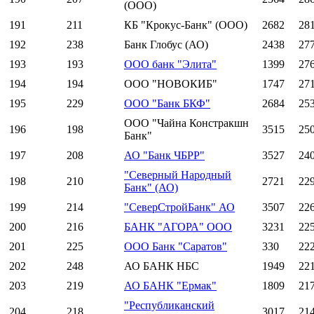
(ООО)
191
211
КБ "Крокус-Банк" (ООО)
2682
28
192
238
Банк Глобус (АО)
2438
27
193
193
ООО банк "Элита"
1399
27
194
194
ООО "НОВОКИБ"
1747
27
195
229
ООО "Банк БКФ"
2684
25
ООО "Чайна Констракшн
196
198
3515
25
Банк"
197
208
АО "Банк ЧБРР"
3527
24
"Северный Народный
198
210
2721
22
Банк" (АО)
199
214
"СеверСтройБанк" АО
3507
22
200
216
БАНК "АГОРА" ООО
3231
22
201
225
ООО Банк "Саратов"
330
22
202
248
АО БАНК НБС
1949
22
203
219
АО БАНК "Ермак"
1809
21
"Республиканский
204
218
3017
21