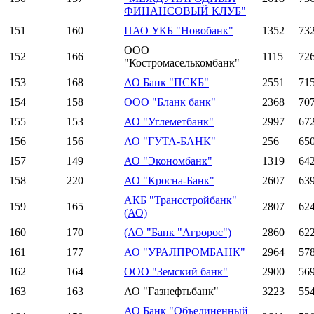
ФИНАНСОВЫЙ КЛУБ"
151
160
ПАО УКБ "Новобанк"
1352
73
ООО
152
166
1115
72
"Костромаселькомбанк"
153
168
АО Банк "ПСКБ"
2551
71
154
158
ООО "Бланк банк"
2368
70
155
153
АО "Углеметбанк"
2997
67
156
156
АО "ГУТА-БАНК"
256
65
157
149
АО "Экономбанк"
1319
64
158
220
АО "Кросна-Банк"
2607
63
АКБ "Трансстройбанк"
159
165
2807
62
(АО)
160
170
(АО "Банк "Агророс")
2860
62
161
177
АО "УРАЛПРОМБАНК"
2964
57
162
164
ООО "Земский банк"
2900
56
163
163
АО "Газнефтьбанк"
3223
55
АО Банк "Объединенный