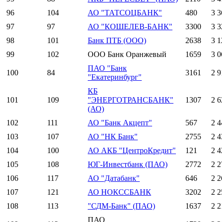
96
104
АО "ТАТСОЦБАНК"
480
3 3
97
97
АО "КОШЕЛЕВ-БАНК"
3300
3 3
98
101
Банк ПТБ (ООО)
2638
3 1
99
102
ООО Банк Оранжевый
1659
3 0
ПАО "Банк
100
84
3161
2 9
"Екатеринбург"
КБ
101
109
"ЭНЕРГОТРАНСБАНК"
1307
2 6
(АО)
102
111
АО "Банк Акцепт"
567
2 4
103
107
АО "НК Банк"
2755
2 4
104
100
АО АКБ "ЦентроКредит"
121
2 4
105
108
ЮГ-Инвестбанк (ПАО)
2772
2 2
106
117
АО "Датабанк"
646
2 2
107
121
АО НОКССБАНК
3202
2 2
108
113
"СДМ-Банк" (ПАО)
1637
2 2
ПАО