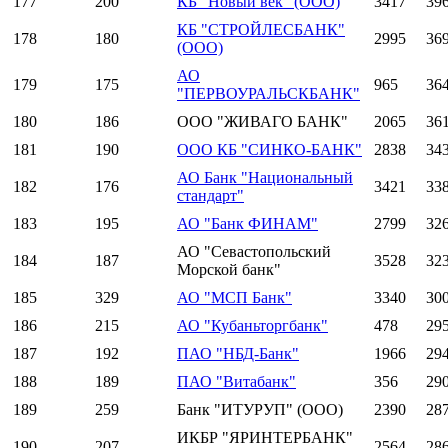
177
200
КБ "Новый век" (ООО)
3417
39
КБ "СТРОЙЛЕСБАНК"
178
180
2995
36
(ООО)
АО
179
175
965
36
"ПЕРВОУРАЛЬСКБАНК"
180
186
ООО "ЖИВАГО БАНК"
2065
36
181
190
ООО КБ "СИНКО-БАНК"
2838
34
АО Банк "Национальный
182
176
3421
33
стандарт"
183
195
АО "Банк ФИНАМ"
2799
32
АО "Севастопольский
184
187
3528
32
Морской банк"
185
329
АО "МСП Банк"
3340
30
186
215
АО "Кубаньторгбанк"
478
29
187
192
ПАО "НБД-Банк"
1966
29
188
189
ПАО "Витабанк"
356
29
189
259
Банк "ИТУРУП" (ООО)
2390
28
ИКБР "ЯРИНТЕРБАНК"
190
207
2564
28