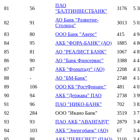
ПАО
81
56
3176
5 3
"БАЛТИНВЕСТБАНК"
АО Банк "Развитие-
82
91
3013
5 0
Столица"
83
80
ООО Банк "Аверс"
415
4 9
84
95
АКБ "ФОРА-БАНК" (АО)
1885
4 8
85
81
АО "РЕАЛИСТ БАНК"
1067
4 8
86
90
АО "Банк Финсервис"
3388
4 4
87
87
АКБ "Форштадт" (АО)
2208
4 3
88
-
АО "БМ-Банк"
2748
4 1
89
106
ООО КБ "РостФинанс"
481
4 0
90
94
АКБ "Держава" ПАО
2738
3 9
91
96
ПАО "НИКО-БАНК"
702
3 8
92
284
ООО "Икано Банк"
3519
3 7
93
93
ПАО АКБ "АВАНГАРД"
2879
3 4
94
103
АКБ "Энергобанк" (АО)
67
3 4
95
88
АКБ "ПЕРЕСВЕТ" (ПАО)
2110
3 4