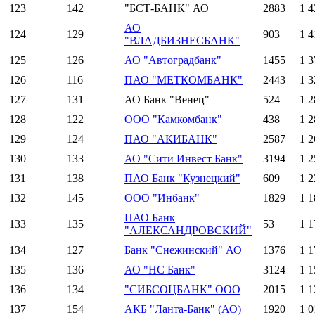
123
142
"БСТ-БАНК" АО
2883
1 4
АО
124
129
903
1 4
"ВЛАДБИЗНЕСБАНК"
125
126
АО "Автоградбанк"
1455
1 3
126
116
ПАО "МЕТКОМБАНК"
2443
1 3
127
131
АО Банк "Венец"
524
1 2
128
122
ООО "Камкомбанк"
438
1 2
129
124
ПАО "АКИБАНК"
2587
1 2
130
133
АО "Сити Инвест Банк"
3194
1 2
131
138
ПАО Банк "Кузнецкий"
609
1 2
132
145
ООО "Инбанк"
1829
1 1
ПАО Банк
133
135
53
1 1
"АЛЕКСАНДРОВСКИЙ"
134
127
Банк "Снежинский" АО
1376
1 1
135
136
АО "НС Банк"
3124
1 1
136
134
"СИБСОЦБАНК" ООО
2015
1 1
137
154
АКБ "Ланта-Банк" (АО)
1920
1 0