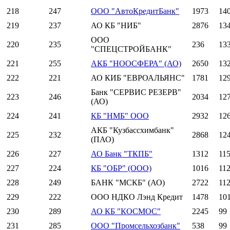
218
247
ООО "АвтоКредитБанк"
1973
14
219
237
АО КБ "НИБ"
2876
13
ООО
220
235
236
13
"СПЕЦСТРОЙБАНК"
221
255
АКБ "НООСФЕРА" (АО)
2650
13
222
221
АО КИБ "ЕВРОАЛЬЯНС"
1781
12
Банк "СЕРВИС РЕЗЕРВ"
223
246
2034
12
(АО)
224
241
КБ "НМБ" ООО
2932
12
АКБ "Кузбассхимбанк"
225
232
2868
12
(ПАО)
226
227
АО Банк "ТКПБ"
1312
11
227
224
КБ "ОБР" (ООО)
1016
11
228
249
БАНК "МСКБ" (АО)
2722
11
229
222
ООО НДКО Лэнд Кредит
1478
10
230
289
АО КБ "КОСМОС"
2245
99
231
285
ООО "Промсельхозбанк"
538
99