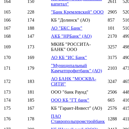
164
150
2611
52
капитал"
165
228
"Банк Кремлевский" ООО
2905
52
166
174
КБ "Долинск" (АО)
857
51
167
188
АО "БКС Банк"
101
51
168
147
АКБ "НРБанк" (АО)
2170
49
МКИБ "РОССИТА-
169
173
3257
49
БАНК" ООО
170
169
АО КБ "ИС Банк"
3175
49
"Муниципальный
171
179
2103
47
Камчатпрофитбанк" (АО)
АО БАНК "МОСКВА-
172
183
3247
46
СИТИ"
173
181
ООО "банк Раунд"
2506
44
174
185
ООО КБ "ГТ банк"
665
41
175
167
КБ "Гарант-Инвест" (АО)
2576
41
ПАО
176
178
1288
41
Ставропольпромстройбанк