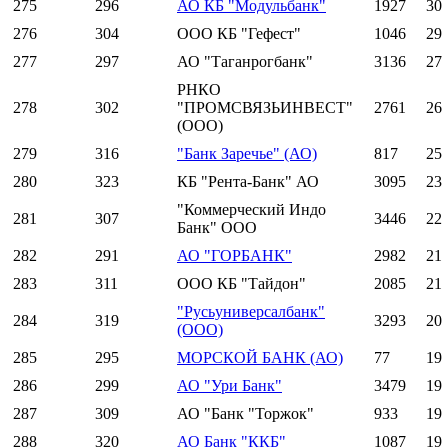
275
296
АО КБ "Модульбанк"
1927
30
276
304
ООО КБ "Гефест"
1046
29
277
297
АО "Таганрогбанк"
3136
27
РНКО
278
302
"ПРОМСВЯЗЬИНВЕСТ"
2761
26
(ООО)
279
316
"Банк Заречье" (АО)
817
25
280
323
КБ "Рента-Банк" АО
3095
23
"Коммерческий Индо
281
307
3446
22
Банк" ООО
282
291
АО "ГОРБАНК"
2982
21
283
311
ООО КБ "Тайдон"
2085
21
"Русьуниверсалбанк"
284
319
3293
20
(ООО)
285
295
МОРСКОЙ БАНК (АО)
77
19
286
299
АО "Ури Банк"
3479
19
287
309
АО "Банк "Торжок"
933
19
288
320
АО Банк "ККБ"
1087
19