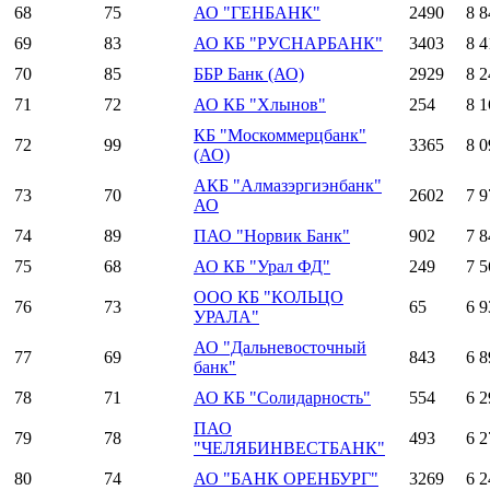
68
75
АО "ГЕНБАНК"
2490
8 8
69
83
АО КБ "РУСНАРБАНК"
3403
8 4
70
85
ББР Банк (АО)
2929
8 2
71
72
АО КБ "Хлынов"
254
8 1
КБ "Москоммерцбанк"
72
99
3365
8 0
(АО)
АКБ "Алмазэргиэнбанк"
73
70
2602
7 9
АО
74
89
ПАО "Норвик Банк"
902
7 8
75
68
АО КБ "Урал ФД"
249
7 5
ООО КБ "КОЛЬЦО
76
73
65
6 9
УРАЛА"
АО "Дальневосточный
77
69
843
6 8
банк"
78
71
АО КБ "Солидарность"
554
6 2
ПАО
79
78
493
6 2
"ЧЕЛЯБИНВЕСТБАНК"
80
74
АО "БАНК ОРЕНБУРГ"
3269
6 2