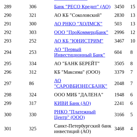
289
306
Банк "РЕСО Кредит" (АО)
3450
15
290
321
АО КБ "Соколовский"
2830
13
291
300
АО РНКО "ХОЛМСК"
503
13
292
303
ООО "ПроКоммерцБанк"
2996
12
293
252
АО КБ "ЮНИСТРИМ"
3467
10
АО "Первый
294
253
604
8
Инвестиционный Банк"
295
334
АО "БАНК БЕРЕЙТ"
3505
8
296
312
КБ "Максима" (ООО)
3379
7
АО
297
86
2048
7
"САРОВБИЗНЕСБАНК"
298
324
ООО МИБ "ДАЛЕНА"
1948
6
299
317
КИВИ Банк (АО)
2241
6
РНКО "Платежный
300
330
3166
5
Центр" (ООО)
Санкт-Петербургский банк
301
325
3468
4
инвестиций (АО)