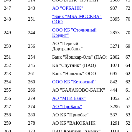
247
243
АО "ОРБАНК"
937
72
"Банк "МБА-МОСКВА"
248
251
3395
70
ООО
ООО КБ "Столичный
249
244
2853
70
Кредит"
АО "Первый
250
256
3271
69
Дортрансбанк"
251
254
Банк "Йошкар-Ола" (ПАО)
2802
67
252
245
КБ "Спутник" (ПАО)
1071
64
253
261
Банк "Нальчик" ООО
695
62
254
260
ООО КБ "Кетовский"
842
62
255
266
АО "БАЛАКОВО-БАНК"
444
61
256
279
АО "МТИ Банк"
1052
57
257
274
АО "ПроБанк"
3296
57
258
280
АО КБ "Приобье"
537
53
259
278
АО КБ "ВАКОБАНК"
1291
52
260
273
ПАО Комбанк "Химик"
1114
51