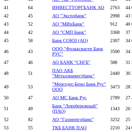
41
64
ИНВЕСТТОРГБАНК АО
2763
44 
42
45
АО "Экспобанк"
2998
43 
43
52
АО "МИнБанк"
912
40 
44
42
АО "СМП Банк"
3368
37 
45
58
Банк СОЮЗ (АО)
2307
34 
ООО "Фольксваген Банк
46
43
3500
34 
РУС"
47
46
АО БАНК "СНГБ"
588
31 
ПАО АКБ
48
51
2440
30 
"Металлинвестбанк"
"Мерседес-Бенц Банк Рус"
49
53
3473
28 
ООО
50
47
АО МС Банк Рус
2789
27 
Банк "Левобережный"
51
49
1343
26 
(ПАО)
52
82
АО "Газэнергобанк"
3252
25 
53
55
ТКБ БАНК ПАО
2210
24 