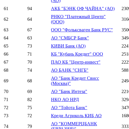
(АО)
61
94
АКБ "БЭНК ОФ ЧАЙНА" (АО)
230
РНКО "Платежный Центр"
62
64
316
(ООО)
63
67
ООО "Фольксваген Банк РУС"
350
64
63
АО "СМБСР Банк"
349
65
73
КИВИ Банк (АО)
224
66
71
КБ "Кубань Кредит" ООО
251
67
70
ПАО КБ "Центр-инвест"
222
68
74
АО БАНК "СНГБ"
588
АО "Банк Кредит Свисс
69
68
249
(Москва)"
70
69
АО "Банк Интеза"
221
71
82
НКО АО НРД
329
72
75
АО "Тойота Банк"
347
73
72
Креди Агриколь КИБ АО
168
АО "КОММЕРЦБАНК
74
79
333
(ЕВРАЗИЯ)"