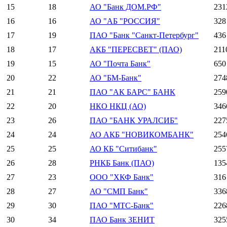
15
18
АО "Банк ДОМ.РФ"
231
16
16
АО "АБ "РОССИЯ"
328
17
19
ПАО "Банк "Санкт-Петербург"
436
18
17
АКБ "ПЕРЕСВЕТ" (ПАО)
211
19
15
АО "Почта Банк"
650
20
22
АО "БМ-Банк"
274
21
21
ПАО "АК БАРС" БАНК
259
22
20
НКО НКЦ (АО)
346
23
26
ПАО "БАНК УРАЛСИБ"
227
24
24
АО АКБ "НОВИКОМБАНК"
254
25
25
АО КБ "Ситибанк"
255
26
28
РНКБ Банк (ПАО)
135
27
23
ООО "ХКФ Банк"
316
28
27
АО "СМП Банк"
336
29
30
ПАО "МТС-Банк"
226
30
34
ПАО Банк ЗЕНИТ
325