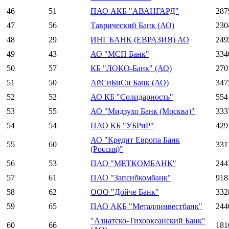
46
51
ПАО АКБ "АВАНГАРД"
287
47
56
Таврический Банк (АО)
230
48
29
ИНГ БАНК (ЕВРАЗИЯ) АО
249
49
43
АО "МСП Банк"
334
50
57
КБ "ЛОКО-Банк" (АО)
270
51
50
АйСиБиСи Банк (АО)
347
52
52
АО КБ "Солидарность"
554
53
55
АО "Мидзухо Банк (Москва)"
333
54
54
ПАО КБ "УБРиР"
429
АО "Кредит Европа Банк
55
60
331
(Россия)"
56
53
ПАО "МЕТКОМБАНК"
244
57
61
ПАО "Запсибкомбанк"
918
58
62
ООО "Дойче Банк"
332
59
65
ПАО АКБ "Металлинвестбанк"
244
"Азиатско-Тихоокеанский Банк"
60
66
181