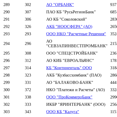
289
302
АО "ОРБАНК"
937
290
307
ПАО КБ "РусьРегионБанк"
685
291
306
АО КБ "Соколовский"
283
292
326
АКБ "НООСФЕРА" (АО)
265
293
293
ООО НКО "Расчетные Решения"
352
АО
294
296
215
"СЕВЗАПИНВЕСТПРОМБАНК"
295
308
ООО "СПЕЦСТРОЙБАНК"
236
296
312
АО КИБ "ЕВРОАЛЬЯНС"
178
297
314
КБ "Континенталь" ООО
318
298
323
АКБ "Кузбассхимбанк" (ПАО)
286
299
331
АО "БАЛАКОВО-БАНК"
444
300
372
НКО "Платежи и Расчеты" (АО)
332
301
338
ООО "ПроКоммерцБанк"
299
302
333
ИКБР "ЯРИНТЕРБАНК" (ООО)
256
303
343
ООО КБ "Калуга"
115