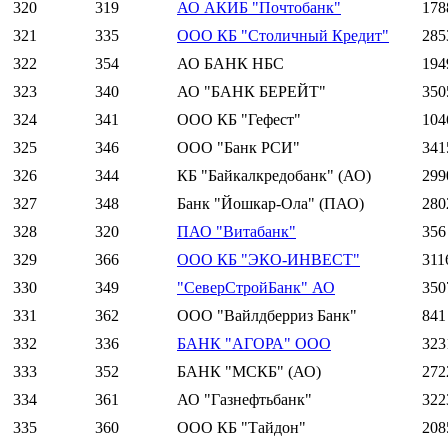
320
319
АО АКИБ "Почтобанк"
178
321
335
ООО КБ "Столичный Кредит"
285
322
354
АО БАНК НБС
194
323
340
АО "БАНК БЕРЕЙТ"
350
324
341
ООО КБ "Гефест"
104
325
346
ООО "Банк РСИ"
341
326
344
КБ "Байкалкредобанк" (АО)
299
327
348
Банк "Йошкар-Ола" (ПАО)
280
328
320
ПАО "Витабанк"
356
329
366
ООО КБ "ЭКО-ИНВЕСТ"
311
330
349
"СеверСтройБанк" АО
350
331
362
ООО "Вайлдберриз Банк"
841
332
336
БАНК "АГОРА" ООО
323
333
352
БАНК "МСКБ" (АО)
272
334
361
АО "Газнефтьбанк"
322
335
360
ООО КБ "Тайдон"
208