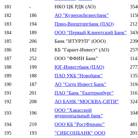
181
-
НКО ЦК РДК (АО)
354
182
186
АО "Кузнецкбизнесбанк"
115
183
194
Прио-Внешторгбанк (ПАО)
212
184
189
ООО "Первый Клиентский Банк"
343
185
206
Банк "ИТУРУП" (ООО)
239
186
182
КБ "Гарант-Инвест" (АО)
257
187
252
ООО "ФФИН Банк"
114
188
199
ЮГ-Инвестбанк (ПАО)
277
189
188
ПАО УКБ "Новобанк"
135
190
187
АО "Сити Инвест Банк"
319
191
201
ПАО "Банк "Екатеринбург"
316
192
208
АО БАНК "МОСКВА-СИТИ"
324
ООО "Хакасский
193
196
104
муниципальный банк"
194
219
ООО КБ "РостФинанс"
481
195
193
"СИБСОЦБАНК" ООО
201