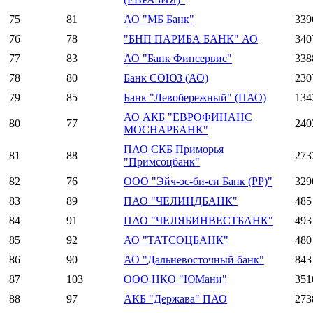
75
81
АО "МБ Банк"
339
76
78
"БНП ПАРИБА БАНК" АО
340
77
83
АО "Банк Финсервис"
338
78
80
Банк СОЮЗ (АО)
230
79
85
Банк "Левобережный" (ПАО)
134
АО АКБ "ЕВРОФИНАНС
80
77
240
МОСНАРБАНК"
ПАО СКБ Приморья
81
88
273
"Примсоцбанк"
82
76
ООО "Эйч-эс-би-си Банк (РР)"
329
83
89
ПАО "ЧЕЛИНДБАНК"
485
84
91
ПАО "ЧЕЛЯБИНВЕСТБАНК"
493
85
92
АО "ТАТСОЦБАНК"
480
86
90
АО "Дальневосточный банк"
843
87
103
ООО НКО "ЮМани"
351
88
97
АКБ "Держава" ПАО
273