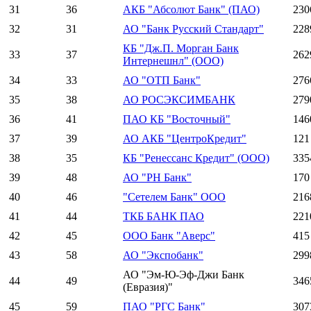
31
36
АКБ "Абсолют Банк" (ПАО)
230
32
31
АО "Банк Русский Стандарт"
228
КБ "Дж.П. Морган Банк
33
37
262
Интернешнл" (ООО)
34
33
АО "ОТП Банк"
276
35
38
АО РОСЭКСИМБАНК
279
36
41
ПАО КБ "Восточный"
146
37
39
АО АКБ "ЦентроКредит"
121
38
35
КБ "Ренессанс Кредит" (ООО)
335
39
48
АО "РН Банк"
170
40
46
"Сетелем Банк" ООО
216
41
44
ТКБ БАНК ПАО
221
42
45
ООО Банк "Аверс"
415
43
58
АО "Экспобанк"
299
АО "Эм-Ю-Эф-Джи Банк
44
49
346
(Евразия)"
45
59
ПАО "РГС Банк"
307