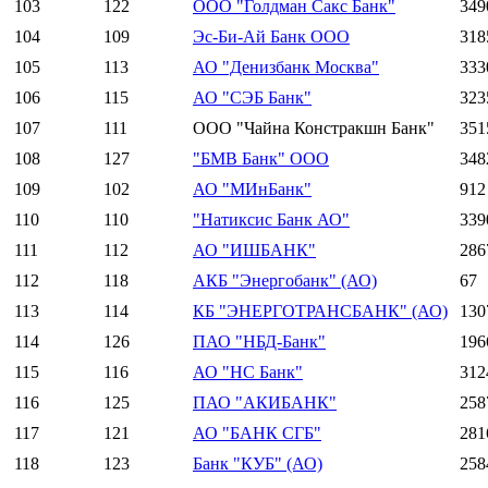
103
122
ООО "Голдман Сакс Банк"
349
104
109
Эс-Би-Ай Банк ООО
318
105
113
АО "Денизбанк Москва"
333
106
115
АО "СЭБ Банк"
323
107
111
ООО "Чайна Констракшн Банк"
351
108
127
"БМВ Банк" ООО
348
109
102
АО "МИнБанк"
912
110
110
"Натиксис Банк АО"
339
111
112
АО "ИШБАНК"
286
112
118
АКБ "Энергобанк" (АО)
67
113
114
КБ "ЭНЕРГОТРАНСБАНК" (АО)
130
114
126
ПАО "НБД-Банк"
196
115
116
АО "НС Банк"
312
116
125
ПАО "АКИБАНК"
258
117
121
АО "БАНК СГБ"
281
118
123
Банк "КУБ" (АО)
258