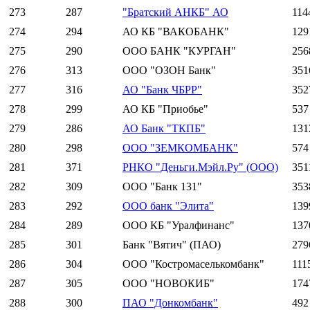
273
287
"Братский АНКБ" АО
114
274
294
АО КБ "ВАКОБАНК"
129
275
290
ООО БАНК "КУРГАН"
256
276
313
ООО "ОЗОН Банк"
351
277
316
АО "Банк ЧБРР"
352
278
299
АО КБ "Приобье"
537
279
286
АО Банк "ТКПБ"
131
280
298
ООО "ЗЕМКОМБАНК"
574
281
371
РНКО "Деньги.Мэйл.Ру" (ООО)
351
282
309
ООО "Банк 131"
353
283
292
ООО банк "Элита"
139
284
289
ООО КБ "Уралфинанс"
137
285
301
Банк "Вятич" (ПАО)
279
286
304
ООО "Костромаселькомбанк"
111
287
305
ООО "НОВОКИБ"
174
288
300
ПАО "Донкомбанк"
492