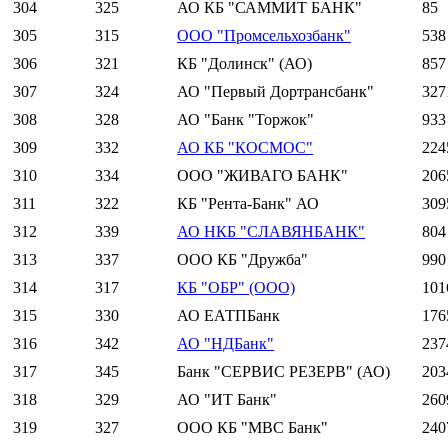
304
325
АО КБ "САММИТ БАНК"
85
305
315
ООО "Промсельхозбанк"
538
306
321
КБ "Долинск" (АО)
857
307
324
АО "Первый Дортрансбанк"
327
308
328
АО "Банк "Торжок"
933
309
332
АО КБ "КОСМОС"
224
310
334
ООО "ЖИВАГО БАНК"
206
311
322
КБ "Рента-Банк" АО
309
312
339
АО НКБ "СЛАВЯНБАНК"
804
313
337
ООО КБ "Дружба"
990
314
317
КБ "ОБР" (ООО)
101
315
330
АО ЕАТПБанк
176
316
342
АО "НДБанк"
237
317
345
Банк "СЕРВИС РЕЗЕРВ" (АО)
203
318
329
АО "ИТ Банк"
260
319
327
ООО КБ "МВС Банк"
240