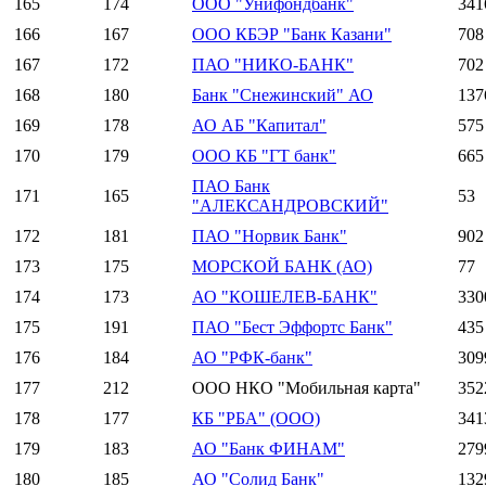
165
174
ООО "Унифондбанк"
341
166
167
ООО КБЭР "Банк Казани"
708
167
172
ПАО "НИКО-БАНК"
702
168
180
Банк "Снежинский" АО
137
169
178
АО АБ "Капитал"
575
170
179
ООО КБ "ГТ банк"
665
ПАО Банк
171
165
53
"АЛЕКСАНДРОВСКИЙ"
172
181
ПАО "Норвик Банк"
902
173
175
МОРСКОЙ БАНК (АО)
77
174
173
АО "КОШЕЛЕВ-БАНК"
330
175
191
ПАО "Бест Эффортс Банк"
435
176
184
АО "РФК-банк"
309
177
212
ООО НКО "Мобильная карта"
352
178
177
КБ "РБА" (ООО)
341
179
183
АО "Банк ФИНАМ"
279
180
185
АО "Солид Банк"
132