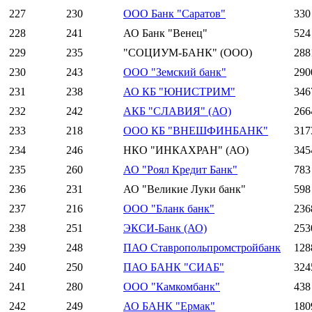
227
230
ООО Банк "Саратов"
330
228
241
АО Банк "Венец"
524
229
235
"СОЦИУМ-БАНК" (ООО)
288
230
243
ООО "Земский банк"
290
231
238
АО КБ "ЮНИСТРИМ"
346
232
242
АКБ "СЛАВИЯ" (АО)
266
233
218
ООО КБ "ВНЕШФИНБАНК"
317
234
246
НКО "ИНКАХРАН" (АО)
345
235
260
АО "Роял Кредит Банк"
783
236
231
АО "Великие Луки банк"
598
237
216
ООО "Бланк банк"
236
238
251
ЭКСИ-Банк (АО)
253
239
248
ПАО Ставропольпромстройбанк
128
240
250
ПАО БАНК "СИАБ"
324
241
280
ООО "Камкомбанк"
438
242
249
АО БАНК "Ермак"
180