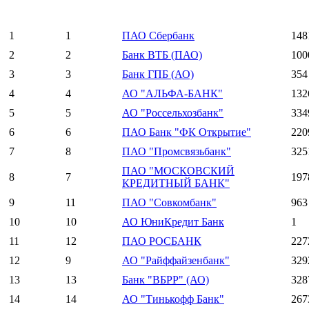
1
1
ПАО Сбербанк
148
2
2
Банк ВТБ (ПАО)
100
3
3
Банк ГПБ (АО)
354
4
4
АО "АЛЬФА-БАНК"
132
5
5
АО "Россельхозбанк"
334
6
6
ПАО Банк "ФК Открытие"
220
7
8
ПАО "Промсвязьбанк"
325
ПАО "МОСКОВСКИЙ
8
7
197
КРЕДИТНЫЙ БАНК"
9
11
ПАО "Совкомбанк"
963
10
10
АО ЮниКредит Банк
1
11
12
ПАО РОСБАНК
227
12
9
АО "Райффайзенбанк"
329
13
13
Банк "ВБРР" (АО)
328
14
14
АО "Тинькофф Банк"
267