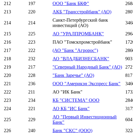
212
197
ООО "Банк БКФ"
268
213
220
АКБ "Трансстройбанк" (АО)
280
Санкт-Петербургский банк
214
214
346
инвестиций (АО)
215
225
АО "УРАЛПРОМБАНК"
296
216
223
ПАО "Томскпромстройбанк"
172
217
222
(АО "Банк "Агророс")
286
218
232
АО "ВЛАДБИЗНЕСБАНК"
903
219
217
"Северный Народный Банк" (АО)
272
220
228
"Банк Заречье" (АО)
817
221
236
ООО "Америкэн Экспресс Банк"
346
222
211
АО "ИК Банк"
173
223
234
КБ "СИСТЕМА" ООО
284
224
221
АО КБ "ИС Банк"
317
АО "Первый Инвестиционный
225
229
604
Банк"
226
240
Банк "СКС" (ООО)
322