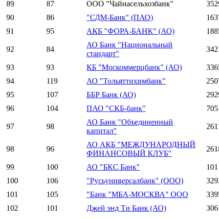
89
87
ООО "Чайнасельхозбанк"
352
90
86
"СДМ-Банк" (ПАО)
163
91
95
АКБ "ФОРА-БАНК" (АО)
188
АО Банк "Национальный
92
84
342
стандарт"
93
93
КБ "Москоммерцбанк" (АО)
336
94
119
АО "Тольяттихимбанк"
250
95
107
ББР Банк (АО)
292
96
104
ПАО "СКБ-банк"
705
АО Банк "Объединенный
97
98
261
капитал"
АО АКБ "МЕЖДУНАРОДНЫЙ
98
96
261
ФИНАНСОВЫЙ КЛУБ"
99
100
АО "БКС Банк"
101
100
106
"Русьуниверсалбанк" (ООО)
329
101
105
"Банк "МБА-МОСКВА" ООО
339
102
101
Джей энд Ти Банк (АО)
306