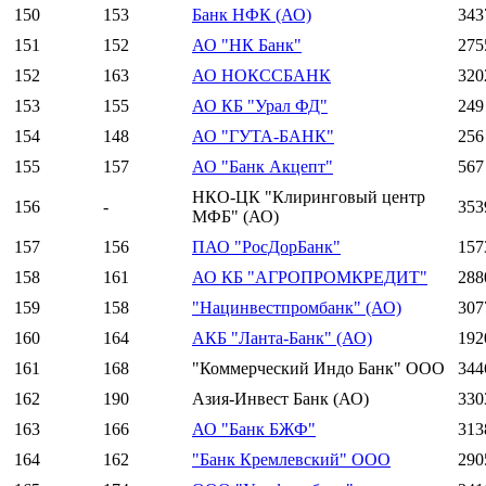
150
153
Банк НФК (АО)
343
151
152
АО "НК Банк"
275
152
163
АО НОКССБАНК
320
153
155
АО КБ "Урал ФД"
249
154
148
АО "ГУТА-БАНК"
256
155
157
АО "Банк Акцепт"
567
НКО-ЦК "Клиринговый центр
156
-
353
МФБ" (АО)
157
156
ПАО "РосДорБанк"
157
158
161
АО КБ "АГРОПРОМКРЕДИТ"
288
159
158
"Нацинвестпромбанк" (АО)
307
160
164
АКБ "Ланта-Банк" (АО)
192
161
168
"Коммерческий Индо Банк" ООО
344
162
190
Азия-Инвест Банк (АО)
330
163
166
АО "Банк БЖФ"
313
164
162
"Банк Кремлевский" ООО
290