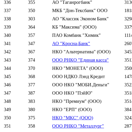
336
355
АО "Таганрогбанк"
313
337
350
МКБ "Дон-Тексбанк" ООО
181
338
303
АО "Классик Эконом Банк"
329
339
364
КБ "Максима" (ООО)
337
340
357
ПАО Комбанк "Химик"
111
341
347
АО "Кросна-Банк"
260
342
367
НКО "Альтернатива" (ООО)
345
343
374
ООО РНКО "Единая касса"
351
344
370
НКО "МОНЕТА" (ООО)
350
345
368
ООО НДКО Лэнд Кредит
147
346
377
ООО НКО "МОБИ.Деньги"
352
347
387
ООО НКО "ПэйЮ"
351
348
383
НКО "Премиум" (ООО)
351
349
380
НКО "ЕРП" (ООО)
384
350
375
НКО "МКС" (ООО)
324
351
358
ООО РНКО "Металлург"
287