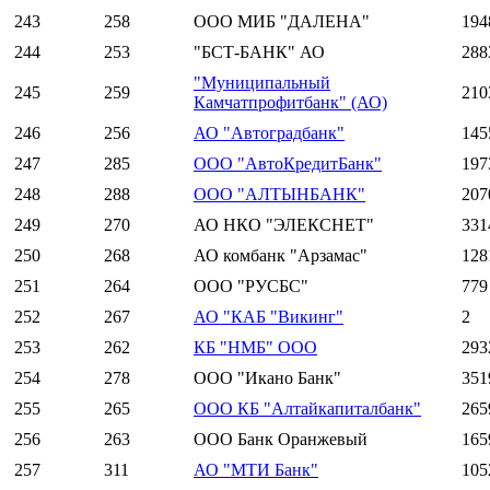
243
258
ООО МИБ "ДАЛЕНА"
194
244
253
"БСТ-БАНК" АО
288
"Муниципальный
245
259
210
Камчатпрофитбанк" (АО)
246
256
АО "Автоградбанк"
145
247
285
ООО "АвтоКредитБанк"
197
248
288
ООО "АЛТЫНБАНК"
207
249
270
АО НКО "ЭЛЕКСНЕТ"
331
250
268
АО комбанк "Арзамас"
128
251
264
ООО "РУСБС"
779
252
267
АО "КАБ "Викинг"
2
253
262
КБ "НМБ" ООО
293
254
278
ООО "Икано Банк"
351
255
265
ООО КБ "Алтайкапиталбанк"
265
256
263
ООО Банк Оранжевый
165
257
311
АО "МТИ Банк"
105