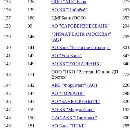
135
136
ООО "АТБ" Банк
277
136
139
АО КБ "Пойдём!"
253
137
160
ЦМРБанк (ООО)
353
138
99
АО "САРОВБИЗНЕСБАНК"
204
"ЗИРААТ БАНК (МОСКВА)"
139
146
255
(АО)
140
141
АО Банк "Развитие-Столица"
301
141
145
АО "Ури Банк"
347
142
149
АО КБ "РУСНАРБАНК"
340
ООО "НКО "Вестерн Юнион ДП
143
171
272
Восток"
144
142
АКБ "Форштадт" (АО)
220
145
144
АО "ГОРБАНК"
298
146
147
АО "БАНК ОРЕНБУРГ"
326
147
159
АО КБ "Модульбанк"
192
148
150
ПАО АКБ "Приморье"
300
149
151
АО Банк "ПСКБ"
255