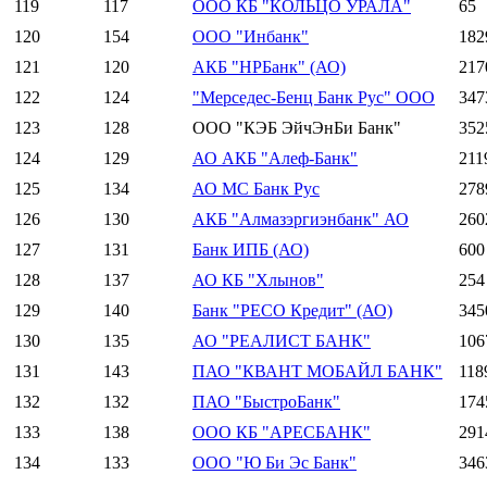
119
117
ООО КБ "КОЛЬЦО УРАЛА"
65
120
154
ООО "Инбанк"
182
121
120
АКБ "НРБанк" (АО)
217
122
124
"Мерседес-Бенц Банк Рус" ООО
347
123
128
ООО "КЭБ ЭйчЭнБи Банк"
352
124
129
АО АКБ "Алеф-Банк"
211
125
134
АО МС Банк Рус
278
126
130
АКБ "Алмазэргиэнбанк" АО
260
127
131
Банк ИПБ (АО)
600
128
137
АО КБ "Хлынов"
254
129
140
Банк "РЕСО Кредит" (АО)
345
130
135
АО "РЕАЛИСТ БАНК"
106
131
143
ПАО "КВАНТ МОБАЙЛ БАНК"
118
132
132
ПАО "БыстроБанк"
174
133
138
ООО КБ "АРЕСБАНК"
291
134
133
ООО "Ю Би Эс Банк"
346