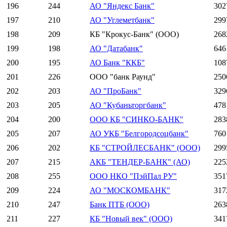
196
244
АО "Яндекс Банк"
302
197
210
АО "Углеметбанк"
299
198
209
КБ "Крокус-Банк" (ООО)
268
199
198
АО "Датабанк"
646
200
195
АО Банк "ККБ"
108
201
226
ООО "банк Раунд"
250
202
203
АО "ПроБанк"
329
203
205
АО "Кубаньторгбанк"
478
204
200
ООО КБ "СИНКО-БАНК"
283
205
207
АО УКБ "Белгородсоцбанк"
760
206
202
КБ "СТРОЙЛЕСБАНК" (ООО)
299
207
215
АКБ "ТЕНДЕР-БАНК" (АО)
225
208
255
ООО НКО "ПэйПал РУ"
351
209
224
АО "МОСКОМБАНК"
317
210
247
Банк ПТБ (ООО)
263
211
227
КБ "Новый век" (ООО)
341