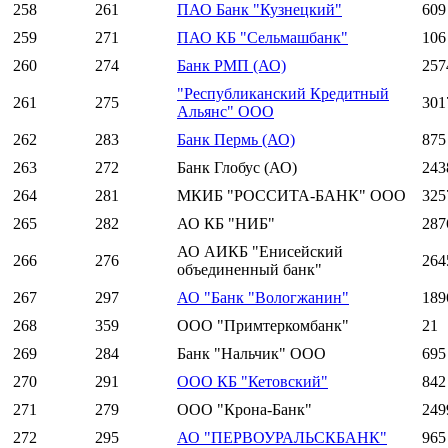
258
261
ПАО Банк "Кузнецкий"
609
259
271
ПАО КБ "Сельмашбанк"
106
260
274
Банк РМП (АО)
257
"Республиканский Кредитный
261
275
301
Альянс" ООО
262
283
Банк Пермь (АО)
875
263
272
Банк Глобус (АО)
243
264
281
МКИБ "РОССИТА-БАНК" ООО
325
265
282
АО КБ "НИБ"
287
АО АИКБ "Енисейский
266
276
264
объединенный банк"
267
297
АО "Банк "Вологжанин"
189
268
359
ООО "Примтеркомбанк"
21
269
284
Банк "Нальчик" ООО
695
270
291
ООО КБ "Кетовский"
842
271
279
ООО "Крона-Банк"
249
272
295
АО "ПЕРВОУРАЛЬСКБАНК"
965