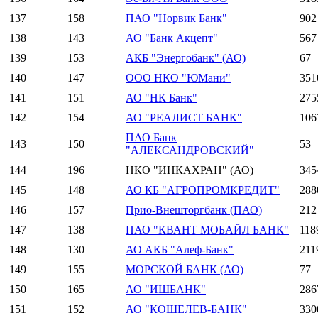
137
158
ПАО "Норвик Банк"
902
138
143
АО "Банк Акцепт"
567
139
153
АКБ "Энергобанк" (АО)
67
140
147
ООО НКО "ЮМани"
351
141
151
АО "НК Банк"
275
142
154
АО "РЕАЛИСТ БАНК"
106
ПАО Банк
143
150
53
"АЛЕКСАНДРОВСКИЙ"
144
196
НКО "ИНКАХРАН" (АО)
345
145
148
АО КБ "АГРОПРОМКРЕДИТ"
288
146
157
Прио-Внешторгбанк (ПАО)
212
147
138
ПАО "КВАНТ МОБАЙЛ БАНК"
118
148
130
АО АКБ "Алеф-Банк"
211
149
155
МОРСКОЙ БАНК (АО)
77
150
165
АО "ИШБАНК"
286
151
152
АО "КОШЕЛЕВ-БАНК"
330