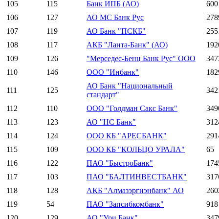
105
115
Банк ИПБ (АО)
600
106
127
АО МС Банк Рус
278
107
119
АО Банк "ПСКБ"
255
108
117
АКБ "Ланта-Банк" (АО)
192
109
126
"Мерседес-Бенц Банк Рус" ООО
347
110
146
ООО "Инбанк"
182
АО Банк "Национальный
111
125
342
стандарт"
112
110
ООО "Голдман Сакс Банк"
349
113
123
АО "НС Банк"
312
114
124
ООО КБ "АРЕСБАНК"
291
115
109
ООО КБ "КОЛЬЦО УРАЛА"
65
116
122
ПАО "БыстроБанк"
174
117
103
ПАО "БАЛТИНВЕСТБАНК"
317
118
128
АКБ "Алмазэргиэнбанк" АО
260
119
54
ПАО "Запсибкомбанк"
918
120
129
АО "Ури Банк"
347