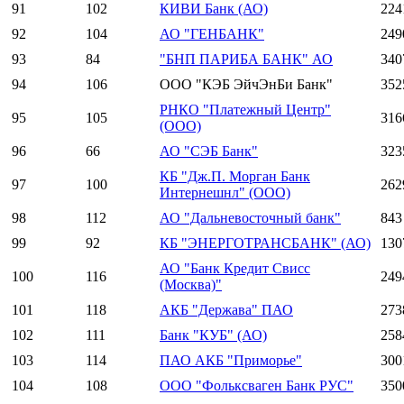
91
102
КИВИ Банк (АО)
224
92
104
АО "ГЕНБАНК"
249
93
84
"БНП ПАРИБА БАНК" АО
340
94
106
ООО "КЭБ ЭйчЭнБи Банк"
352
РНКО "Платежный Центр"
95
105
316
(ООО)
96
66
АО "СЭБ Банк"
323
КБ "Дж.П. Морган Банк
97
100
262
Интернешнл" (ООО)
98
112
АО "Дальневосточный банк"
843
99
92
КБ "ЭНЕРГОТРАНСБАНК" (АО)
130
АО "Банк Кредит Свисс
100
116
249
(Москва)"
101
118
АКБ "Держава" ПАО
273
102
111
Банк "КУБ" (АО)
258
103
114
ПАО АКБ "Приморье"
300
104
108
ООО "Фольксваген Банк РУС"
350