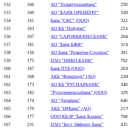
152
166
АО "Тольяттихимбанк"
250
153
160
АО "БАНК ОРЕНБУРГ"
326
154
161
Банк "СКС" (ООО)
322
155
163
АО КБ "Пойдём!"
253
156
107
АО "САРОВБИЗНЕСБАНК"
204
157
181
АО "Банк БЖФ"
313
158
156
АО Банк "Развитие-Столица"
301
159
175
ПАО "НИКО-БАНК"
702
160
167
Банк ПТБ (ООО)
263
161
168
АКБ "Форштадт" (АО)
220
162
173
АО КБ "РУСНАРБАНК"
340
163
182
"Русьуниверсалбанк" (ООО)
329
164
174
АО "Датабанк"
646
165
170
АКБ "НРБанк" (АО)
217
166
177
ООО КБЭР "Банк Казани"
708
167
231
ПАО "Бест Эффортс Банк"
435