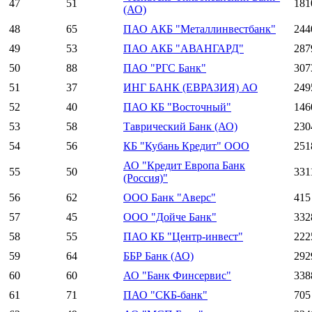
47
51
181
(АО)
48
65
ПАО АКБ "Металлинвестбанк"
244
49
53
ПАО АКБ "АВАНГАРД"
287
50
88
ПАО "РГС Банк"
307
51
37
ИНГ БАНК (ЕВРАЗИЯ) АО
249
52
40
ПАО КБ "Восточный"
146
53
58
Таврический Банк (АО)
230
54
56
КБ "Кубань Кредит" ООО
251
АО "Кредит Европа Банк
55
50
331
(Россия)"
56
62
ООО Банк "Аверс"
415
57
45
ООО "Дойче Банк"
332
58
55
ПАО КБ "Центр-инвест"
222
59
64
ББР Банк (АО)
292
60
60
АО "Банк Финсервис"
338
61
71
ПАО "СКБ-банк"
705