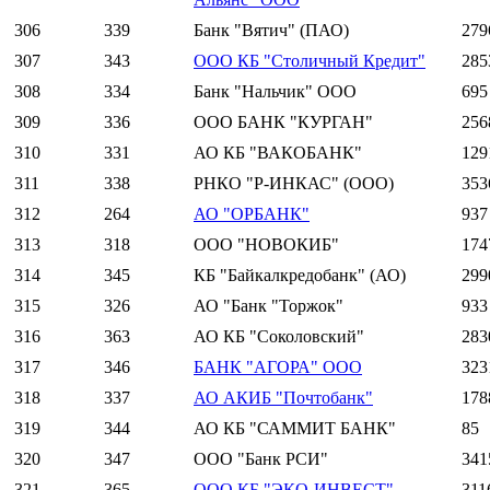
306
339
Банк "Вятич" (ПАО)
279
307
343
ООО КБ "Столичный Кредит"
285
308
334
Банк "Нальчик" ООО
695
309
336
ООО БАНК "КУРГАН"
256
310
331
АО КБ "ВАКОБАНК"
129
311
338
РНКО "Р-ИНКАС" (ООО)
353
312
264
АО "ОРБАНК"
937
313
318
ООО "НОВОКИБ"
174
314
345
КБ "Байкалкредобанк" (АО)
299
315
326
АО "Банк "Торжок"
933
316
363
АО КБ "Соколовский"
283
317
346
БАНК "АГОРА" ООО
323
318
337
АО АКИБ "Почтобанк"
178
319
344
АО КБ "САММИТ БАНК"
85
320
347
ООО "Банк РСИ"
341
321
365
ООО КБ "ЭКО-ИНВЕСТ"
311