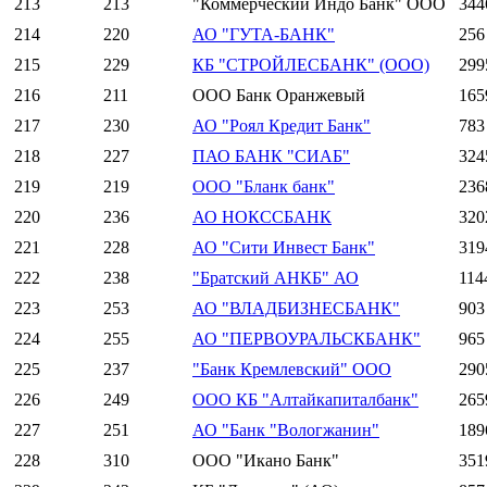
213
213
"Коммерческий Индо Банк" ООО
344
214
220
АО "ГУТА-БАНК"
256
215
229
КБ "СТРОЙЛЕСБАНК" (ООО)
299
216
211
ООО Банк Оранжевый
165
217
230
АО "Роял Кредит Банк"
783
218
227
ПАО БАНК "СИАБ"
324
219
219
ООО "Бланк банк"
236
220
236
АО НОКССБАНК
320
221
228
АО "Сити Инвест Банк"
319
222
238
"Братский АНКБ" АО
114
223
253
АО "ВЛАДБИЗНЕСБАНК"
903
224
255
АО "ПЕРВОУРАЛЬСКБАНК"
965
225
237
"Банк Кремлевский" ООО
290
226
249
ООО КБ "Алтайкапиталбанк"
265
227
251
АО "Банк "Вологжанин"
189
228
310
ООО "Икано Банк"
351