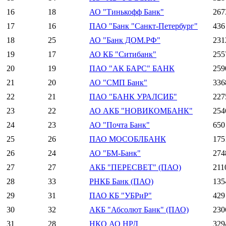
16
18
АО "Тинькофф Банк"
267
17
16
ПАО "Банк "Санкт-Петербург"
436
18
25
АО "Банк ДОМ.РФ"
231
19
17
АО КБ "Ситибанк"
255
20
19
ПАО "АК БАРС" БАНК
259
21
20
АО "СМП Банк"
336
22
21
ПАО "БАНК УРАЛСИБ"
227
23
22
АО АКБ "НОВИКОМБАНК"
254
24
23
АО "Почта Банк"
650
25
26
ПАО МОСОБЛБАНК
175
26
24
АО "БМ-Банк"
274
27
27
АКБ "ПЕРЕСВЕТ" (ПАО)
211
28
33
РНКБ Банк (ПАО)
135
29
31
ПАО КБ "УБРиР"
429
30
32
АКБ "Абсолют Банк" (ПАО)
230
31
28
НКО АО НРД
329