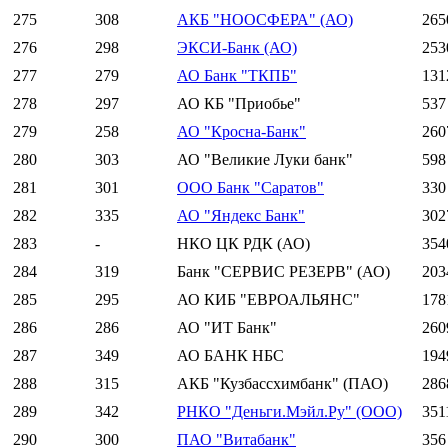
275
308
АКБ "НООСФЕРА" (АО)
265
276
298
ЭКСИ-Банк (АО)
253
277
279
АО Банк "ТКПБ"
131
278
297
АО КБ "Приобье"
537
279
258
АО "Кросна-Банк"
260
280
303
АО "Великие Луки банк"
598
281
301
ООО Банк "Саратов"
330
282
335
АО "Яндекс Банк"
302
283
-
НКО ЦК РДК (АО)
354
284
319
Банк "СЕРВИС РЕЗЕРВ" (АО)
203
285
295
АО КИБ "ЕВРОАЛЬЯНС"
178
286
286
АО "ИТ Банк"
260
287
349
АО БАНК НБС
194
288
315
АКБ "Кузбассхимбанк" (ПАО)
286
289
342
РНКО "Деньги.Мэйл.Ру" (ООО)
351
290
300
ПАО "Витабанк"
356