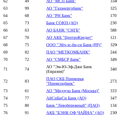
62
49
АО "МСП Банк"
334
63
99
АО "Газэнергобанк"
325
64
68
АО "РН Банк"
170
65
73
Банк СОЮЗ (АО)
230
66
63
АО БАНК "СНГБ"
588
67
70
АО АКБ "ЦентроКредит"
121
68
75
ООО "Эйч-эс-би-си Банк (РР)"
329
69
82
ПАО "МЕТКОМБАНК"
244
70
72
АО "СМБСР Банк"
349
АО "Эм-Ю-Эф-Джи Банк
71
74
346
(Евразия)"
ПАО СКБ Приморья
72
83
273
"Примсоцбанк"
73
61
АО "Мидзухо Банк (Москва)"
333
74
77
АйСиБиСи Банк (АО)
347
75
80
Банк "Левобережный" (ПАО)
134
76
91
АКБ "БЭНК ОФ ЧАЙНА" (АО)
230