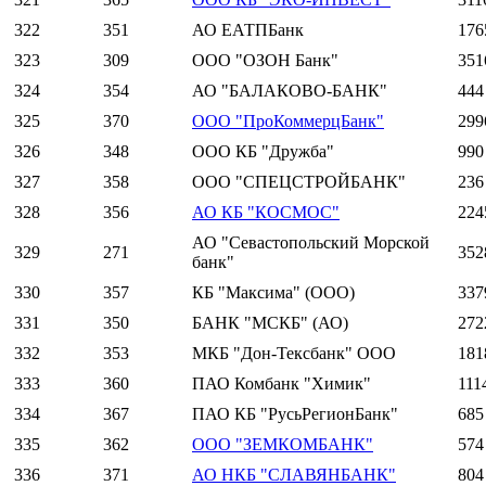
322
351
АО ЕАТПБанк
176
323
309
ООО "ОЗОН Банк"
351
324
354
АО "БАЛАКОВО-БАНК"
444
325
370
ООО "ПроКоммерцБанк"
299
326
348
ООО КБ "Дружба"
990
327
358
ООО "СПЕЦСТРОЙБАНК"
236
328
356
АО КБ "КОСМОС"
224
АО "Севастопольский Морской
329
271
352
банк"
330
357
КБ "Максима" (ООО)
337
331
350
БАНК "МСКБ" (АО)
272
332
353
МКБ "Дон-Тексбанк" ООО
181
333
360
ПАО Комбанк "Химик"
111
334
367
ПАО КБ "РусьРегионБанк"
685
335
362
ООО "ЗЕМКОМБАНК"
574
336
371
АО НКБ "СЛАВЯНБАНК"
804