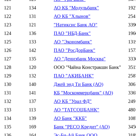
121
134
АО КБ "Модульбанк"
192
122
131
АО КБ "Хлынов"
254
123
121
"Натиксис Банк АО"
339
124
136
ПАО "НБД-Банк"
196
125
133
АО "Экономбанк"
131
126
142
ПАО "РосДорБанк"
157
127
135
АО "Денизбанк Москва"
333
128
120
ООО "Чайна Констракшн Банк"
351
129
132
ПАО "АКИБАНК"
258
130
140
Джей энд Ти Банк (АО)
306
131
141
КБ "Москоммерцбанк" (АО)
336
132
137
АО КБ "Урал ФД"
249
133
113
АО "ТАТСОЦБАНК"
480
134
139
АО Банк "ККБ"
108
135
169
Банк "РЕСО Кредит" (АО)
345
136
164
Эс-Би-Ай Банк ООО
318