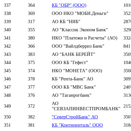
337
364
КБ "ОБР" (ООО)
101
338
369
ООО НКО "МОБИ.Деньги"
352
339
317
АО КБ "НИБ"
287
340
355
АО "Классик Эконом Банк"
329
341
380
НКО "Платежи и Расчеты" (АО)
332
342
366
ООО "Вайлдберриз Банк"
841
343
383
АО "БАНК БЕРЕЙТ"
350
344
375
ООО КБ "Гефест"
104
345
374
НКО "МОНЕТА" (ООО)
350
346
378
КБ "Рента-Банк" АО
309
347
377
ООО КБ "МВС Банк"
240
348
376
АО "Таганрогбанк"
313
АО
349
372
215
"СЕВЗАПИНВЕСТПРОМБАНК"
350
382
"СеверСтройБанк" АО
350
351
381
КБ "Континенталь" ООО
318