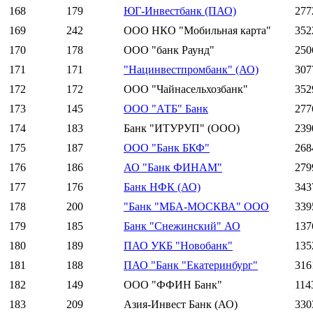
168
179
ЮГ-Инвестбанк (ПАО)
277
169
242
ООО НКО "Мобильная карта"
352
170
178
ООО "банк Раунд"
250
171
171
"Нацинвестпромбанк" (АО)
307
172
172
ООО "Чайнасельхозбанк"
352
173
145
ООО "АТБ" Банк
277
174
183
Банк "ИТУРУП" (ООО)
239
175
187
ООО "Банк БКФ"
268
176
186
АО "Банк ФИНАМ"
279
177
176
Банк НФК (АО)
343
178
200
"Банк "МБА-МОСКВА" ООО
339
179
185
Банк "Снежинский" АО
137
180
189
ПАО УКБ "Новобанк"
135
181
188
ПАО "Банк "Екатеринбург"
316
182
149
ООО "ФФИН Банк"
114
183
209
Азия-Инвест Банк (АО)
330