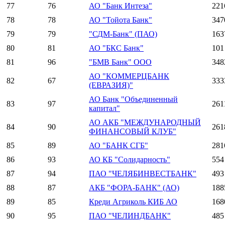
77
76
АО "Банк Интеза"
221
78
78
АО "Тойота Банк"
347
79
79
"СДМ-Банк" (ПАО)
163
80
81
АО "БКС Банк"
101
81
96
"БМВ Банк" ООО
348
АО "КОММЕРЦБАНК
82
67
333
(ЕВРАЗИЯ)"
АО Банк "Объединенный
83
97
261
капитал"
АО АКБ "МЕЖДУНАРОДНЫЙ
84
90
261
ФИНАНСОВЫЙ КЛУБ"
85
89
АО "БАНК СГБ"
281
86
93
АО КБ "Солидарность"
554
87
94
ПАО "ЧЕЛЯБИНВЕСТБАНК"
493
88
87
АКБ "ФОРА-БАНК" (АО)
188
89
85
Креди Агриколь КИБ АО
168
90
95
ПАО "ЧЕЛИНДБАНК"
485