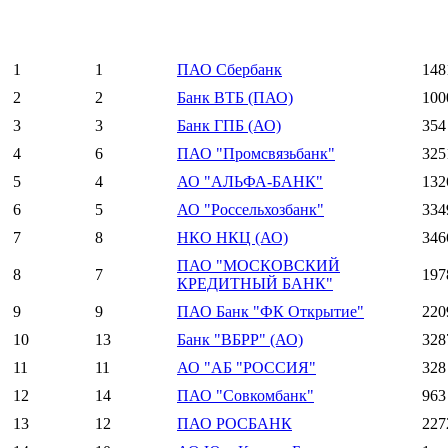
1
1
ПАО Сбербанк
148
2
2
Банк ВТБ (ПАО)
100
3
3
Банк ГПБ (АО)
354
4
6
ПАО "Промсвязьбанк"
325
5
4
АО "АЛЬФА-БАНК"
132
6
5
АО "Россельхозбанк"
334
7
8
НКО НКЦ (АО)
346
ПАО "МОСКОВСКИЙ
8
7
197
КРЕДИТНЫЙ БАНК"
9
9
ПАО Банк "ФК Открытие"
220
10
13
Банк "ВБРР" (АО)
328
11
11
АО "АБ "РОССИЯ"
328
12
14
ПАО "Совкомбанк"
963
13
12
ПАО РОСБАНК
227