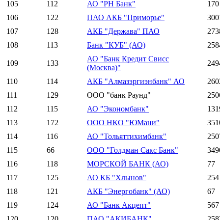
105
112
АО "РН Банк"
170
106
122
ПАО АКБ "Приморье"
300
107
128
АКБ "Держава" ПАО
273
108
113
Банк "КУБ" (АО)
258
АО "Банк Кредит Свисс
109
133
249
(Москва)"
110
114
АКБ "Алмазэргиэнбанк" АО
260
111
129
ООО "банк Раунд"
250
112
115
АО "Экономбанк"
131
113
172
ООО НКО "ЮМани"
351
114
116
АО "Тольяттихимбанк"
250
115
66
ООО "Голдман Сакс Банк"
349
116
118
МОРСКОЙ БАНК (АО)
77
117
125
АО КБ "Хлынов"
254
118
121
АКБ "Энергобанк" (АО)
67
119
124
АО "Банк Акцепт"
567
120
120
ПАО "АКИБАНК"
258