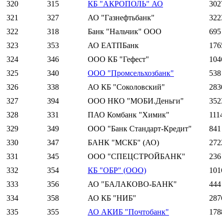
320
315
КБ "АКРОПОЛЬ" АО
302
321
327
АО "Газнефтьбанк"
322
322
318
Банк "Нальчик" ООО
695
323
353
АО ЕАТПБанк
176
324
346
ООО КБ "Гефест"
104
325
340
ООО "Промсельхозбанк"
538
326
338
АО КБ "Соколовский"
283
327
394
ООО НКО "МОБИ.Деньги"
352
328
331
ПАО Комбанк "Химик"
111
329
349
ООО "Банк Стандарт-Кредит"
841
330
347
БАНК "МСКБ" (АО)
272
331
345
ООО "СПЕЦСТРОЙБАНК"
236
332
354
КБ "ОБР" (ООО)
101
333
356
АО "БАЛАКОВО-БАНК"
444
334
358
АО КБ "НИБ"
287
335
355
АО АКИБ "Почтобанк"
178