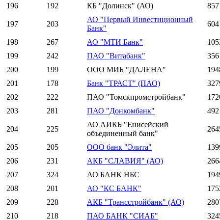
196
192
КБ "Долинск" (АО)
857
АО "Первый Инвестиционный
197
203
604
Банк"
198
267
АО "МТИ Банк"
105
199
242
ПАО "Витабанк"
356
200
199
ООО МИБ "ДАЛЕНА"
194
201
178
Банк "ТРАСТ" (ПАО)
327
202
222
ПАО "Томскпромстройбанк"
172
203
281
ПАО "Донкомбанк"
492
АО АИКБ "Енисейский
204
225
264
объединенный банк"
205
205
ООО банк "Элита"
139
206
231
АКБ "СЛАВИЯ" (АО)
266
207
324
АО БАНК НБС
194
208
201
АО "КС БАНК"
175
209
228
АКБ "Трансстройбанк" (АО)
280
210
218
ПАО БАНК "СИАБ"
324