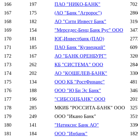
166
197
ПАО "НИКО-БАНК"
702
167
175
(АО "Банк "Агророс")
286
168
182
АО "Сити Инвест Банк"
319
169
154
"Мерседес-Бенц Банк Рус" ООО
347
170
181
ЮГ-Инвестбанк (ПАО)
277
171
185
ПАО Банк "Кузнецкий"
609
172
167
АО "БАНК ОРЕНБУРГ"
326
173
262
КБ "СИСТЕМА" ООО
284
174
202
АО "КОШЕЛЕВ-БАНК"
330
175
134
ООО КБ "РостФинанс"
481
176
188
ООО "Ю Би Эс Банк"
346
177
196
"СИБСОЦБАНК" ООО
201
178
285
МКИБ "РОССИТА-БАНК" ООО
325
179
249
ООО "Икано Банк"
351
180
141
"Натиксис Банк АО"
339
181
184
ООО "Инбанк"
182