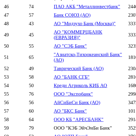
46
74
ПАО АКБ "Металлинвестбанк"
244
47
57
Банк СОЮЗ (АО)
230
48
43
АО "Мидзухо Банк (Москва)"
333
АО "КОММЕРЦБАНК
49
45
333
(ЕВРАЗИЯ)"
50
55
АО "СЭБ Банк"
323
"Азиатско-Тихоокеанский Банк"
51
65
181
(АО)
52
49
Таврический Банк (АО)
230
53
58
АО "БАНК СГБ"
281
54
50
Креди Агриколь КИБ АО
168
55
76
ООО "Экспобанк"
299
56
56
АйСиБиСи Банк (АО)
347
57
60
АО "БКС Банк"
101
58
64
ООО КБ "АРЕСБАНК"
291
59
79
ООО "КЭБ ЭйчЭнБи Банк"
352