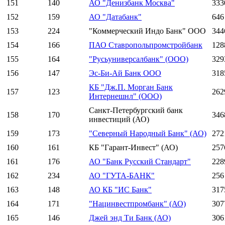
151
140
АО "Денизбанк Москва"
333
152
159
АО "Датабанк"
646
153
224
"Коммерческий Индо Банк" ООО
344
154
166
ПАО Ставропольпромстройбанк
128
155
164
"Русьуниверсалбанк" (ООО)
329
156
147
Эс-Би-Ай Банк ООО
318
КБ "Дж.П. Морган Банк
157
123
262
Интернешнл" (ООО)
Санкт-Петербургский банк
158
170
346
инвестиций (АО)
159
173
"Северный Народный Банк" (АО)
272
160
161
КБ "Гарант-Инвест" (АО)
257
161
176
АО "Банк Русский Стандарт"
228
162
234
АО "ГУТА-БАНК"
256
163
148
АО КБ "ИС Банк"
317
164
171
"Нацинвестпромбанк" (АО)
307
165
146
Джей энд Ти Банк (АО)
306