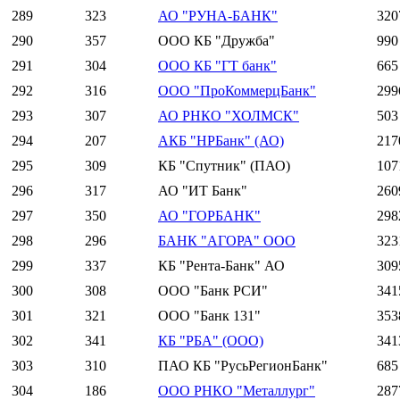
289
323
АО "РУНА-БАНК"
320
290
357
ООО КБ "Дружба"
990
291
304
ООО КБ "ГТ банк"
665
292
316
ООО "ПроКоммерцБанк"
299
293
307
АО РНКО "ХОЛМСК"
503
294
207
АКБ "НРБанк" (АО)
217
295
309
КБ "Спутник" (ПАО)
107
296
317
АО "ИТ Банк"
260
297
350
АО "ГОРБАНК"
298
298
296
БАНК "АГОРА" ООО
323
299
337
КБ "Рента-Банк" АО
309
300
308
ООО "Банк РСИ"
341
301
321
ООО "Банк 131"
353
302
341
КБ "РБА" (ООО)
341
303
310
ПАО КБ "РусьРегионБанк"
685
304
186
ООО РНКО "Металлург"
287