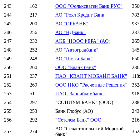
243
162
ООО "Фольксваген Банк РУС"
350
244
217
АО "Роял Кредит Банк"
783
245
200
АО "ОРБАНК"
937
246
256
АО "НДБанк"
237
247
232
АКБ "НООСФЕРА" (АО)
265
248
252
АО "Автоградбанк"
145
249
248
АО "Почта Банк"
650
250
260
ООО "Бланк банк"
236
251
237
ПАО "КВАНТ МОБАЙЛ БАНК"
118
252
269
ООО НКО "Расчетные Решения"
352
253
51
ПАО "Запсибкомбанк"
918
254
297
"СОЦИУМ-БАНК" (ООО)
288
255
253
Банк Глобус (АО)
243
256
292
"Сетелем Банк" ООО
216
АО "Севастопольский Морской
257
274
352
банк"