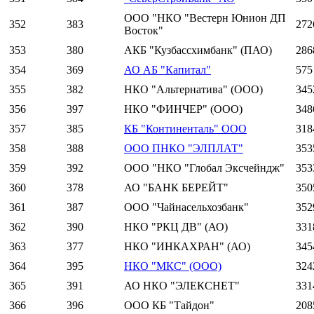
ООО "НКО "Вестерн Юнион ДП
352
383
272
Восток"
353
380
АКБ "Кузбассхимбанк" (ПАО)
286
354
369
АО АБ "Капитал"
575
355
382
НКО "Альтернатива" (ООО)
345
356
397
НКО "ФИНЧЕР" (ООО)
348
357
385
КБ "Континенталь" ООО
318
358
388
ООО ПНКО "ЭЛПЛАТ"
353
359
392
ООО "НКО "Глобал Эксчейндж"
353
360
378
АО "БАНК БЕРЕЙТ"
350
361
387
ООО "Чайнасельхозбанк"
352
362
390
НКО "РКЦ ДВ" (АО)
331
363
377
НКО "ИНКАХРАН" (АО)
345
364
395
НКО "МКС" (ООО)
324
365
391
АО НКО "ЭЛЕКСНЕТ"
331
366
396
ООО КБ "Тайдон"
208