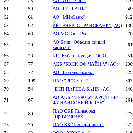
60
53
АО "ОТП Банк"
276
61
59
АО "ГЕНБАНК"
249
62
61
АО "МИнБанк"
912
63
62
КБ "ЭНЕРГОТРАНСБАНК" (АО)
130
64
68
АО МС Банк Рус
278
АО Банк "Объединенный
65
70
261
капитал"
66
78
КБ "Кубань Кредит" ООО
251
67
77
АКБ "БЭНК ОФ ЧАЙНА" (АО)
230
68
72
АО "Газэнергобанк"
325
69
109
ПАО "РГС Банк"
307
70
54
"БНП ПАРИБА БАНК" АО
340
АО АКБ "МЕЖДУНАРОДНЫЙ
71
67
261
ФИНАНСОВЫЙ КЛУБ"
ПАО СКБ Приморья
72
80
273
"Примсоцбанк"
73
75
ПАО КБ "Центр-инвест"
222
74
82
ООО "ХКФ Банк"
316