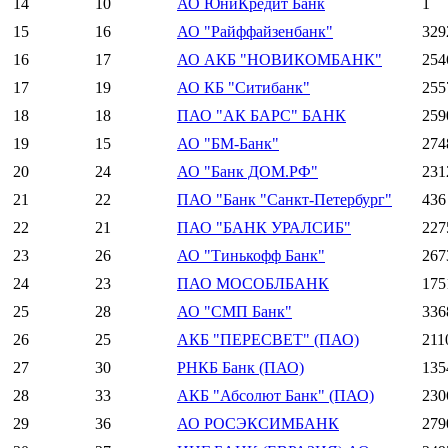
14
10
АО ЮниКредит Банк
1
15
16
АО "Райффайзенбанк"
329
16
17
АО АКБ "НОВИКОМБАНК"
254
17
19
АО КБ "Ситибанк"
255
18
18
ПАО "АК БАРС" БАНК
259
19
15
АО "БМ-Банк"
274
20
24
АО "Банк ДОМ.РФ"
231
21
22
ПАО "Банк "Санкт-Петербург"
436
22
21
ПАО "БАНК УРАЛСИБ"
227
23
26
АО "Тинькофф Банк"
267
24
23
ПАО МОСОБЛБАНК
175
25
28
АО "СМП Банк"
336
26
25
АКБ "ПЕРЕСВЕТ" (ПАО)
211
27
30
РНКБ Банк (ПАО)
135
28
33
АКБ "Абсолют Банк" (ПАО)
230
29
36
АО РОСЭКСИМБАНК
279