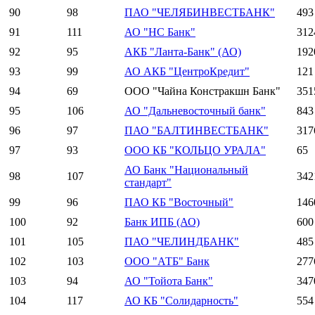
90
98
ПАО "ЧЕЛЯБИНВЕСТБАНК"
493
91
111
АО "НС Банк"
312
92
95
АКБ "Ланта-Банк" (АО)
192
93
99
АО АКБ "ЦентроКредит"
121
94
69
ООО "Чайна Констракшн Банк"
351
95
106
АО "Дальневосточный банк"
843
96
97
ПАО "БАЛТИНВЕСТБАНК"
317
97
93
ООО КБ "КОЛЬЦО УРАЛА"
65
АО Банк "Национальный
98
107
342
стандарт"
99
96
ПАО КБ "Восточный"
146
100
92
Банк ИПБ (АО)
600
101
105
ПАО "ЧЕЛИНДБАНК"
485
102
103
ООО "АТБ" Банк
277
103
94
АО "Тойота Банк"
347
104
117
АО КБ "Солидарность"
554