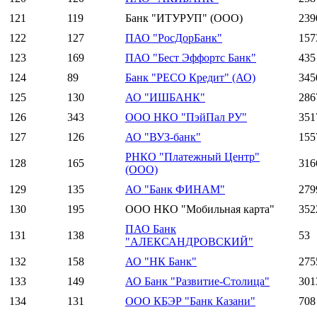
121
119
Банк "ИТУРУП" (ООО)
239
122
127
ПАО "РосДорБанк"
157
123
169
ПАО "Бест Эффортс Банк"
435
124
89
Банк "РЕСО Кредит" (АО)
345
125
130
АО "ИШБАНК"
286
126
343
ООО НКО "ПэйПал РУ"
351
127
126
АО "ВУЗ-банк"
155
РНКО "Платежный Центр"
128
165
316
(ООО)
129
135
АО "Банк ФИНАМ"
279
130
195
ООО НКО "Мобильная карта"
352
ПАО Банк
131
138
53
"АЛЕКСАНДРОВСКИЙ"
132
158
АО "НК Банк"
275
133
149
АО Банк "Развитие-Столица"
301
134
131
ООО КБЭР "Банк Казани"
708