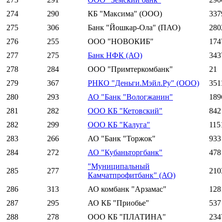
274
290
КБ "Максима" (ООО)
337
275
306
Банк "Йошкар-Ола" (ПАО)
280
276
255
ООО "НОВОКИБ"
174
277
275
Банк НФК (АО)
343
278
284
ООО "Примтеркомбанк"
21
279
367
РНКО "Деньги.Мэйл.Ру" (ООО)
351
280
293
АО "Банк "Вологжанин"
189
281
282
ООО КБ "Кетовский"
842
282
299
ООО КБ "Калуга"
115
283
266
АО "Банк "Торжок"
933
284
272
АО "Кубаньторгбанк"
478
"Муниципальный
285
277
210
Камчатпрофитбанк" (АО)
286
313
АО комбанк "Арзамас"
128
287
295
АО КБ "Приобье"
537
288
278
ООО КБ "ПЛАТИНА"
234