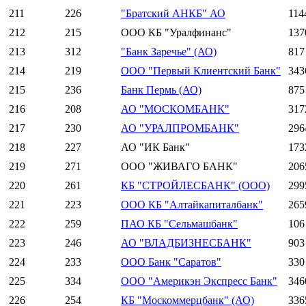
211
226
"Братский АНКБ" АО
114
212
215
ООО КБ "Уралфинанс"
137
213
312
"Банк Заречье" (АО)
817
214
219
ООО "Первый Клиентский Банк"
343
215
236
Банк Пермь (АО)
875
216
208
АО "МОСКОМБАНК"
317
217
230
АО "УРАЛПРОМБАНК"
296
218
227
АО "ИК Банк"
173
219
271
ООО "ЖИВАГО БАНК"
206
220
261
КБ "СТРОЙЛЕСБАНК" (ООО)
299
221
223
ООО КБ "Алтайкапиталбанк"
265
222
259
ПАО КБ "Сельмашбанк"
106
223
246
АО "ВЛАДБИЗНЕСБАНК"
903
224
233
ООО Банк "Саратов"
330
225
334
ООО "Америкэн Экспресс Банк"
346
226
254
КБ "Москоммерцбанк" (АО)
336