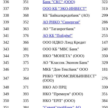
336
351
Банк "СКС" (ООО)
322
337
359
ООО КБ "ЭКО-ИНВЕСТ"
311
338
368
КБ "Байкалкредобанк" (АО)
299
339
352
АО РНКО "Синергия"
288
340
363
АО "Таганрогбанк"
313
341
376
АО КБ "Пойдём!"
253
342
366
ООО НДКО Лэнд Кредит
147
343
381
ООО КБ "МВС Банк"
240
344
379
НКО "МОНЕТА" (ООО)
350
345
375
АО "Классик Эконом Банк"
329
346
373
МКБ "Дон-Тексбанк" ООО
181
РНКО "ПРОМСВЯЗЬИНВЕСТ"
347
364
276
(ООО)
348
371
НКО АО ПРЦ
330
349
393
НКО "Премиум" (ООО)
351
350
335
НКО "ЕРП" (ООО)
384
351
384
"СеверСтройБанк" АО
350