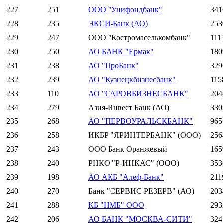
227
251
ООО "Унифондбанк"
341
228
235
ЭКСИ-Банк (АО)
253
229
247
ООО "Костромаселькомбанк"
111
230
250
АО БАНК "Ермак"
180
231
238
АО "ПроБанк"
329
232
239
АО "Кузнецкбизнесбанк"
115
233
110
АО "САРОВБИЗНЕСБАНК"
204
234
279
Азия-Инвест Банк (АО)
330
235
268
АО "ПЕРВОУРАЛЬСКБАНК"
965
236
258
ИКБР "ЯРИНТЕРБАНК" (ООО)
256
237
243
ООО Банк Оранжевый
165
238
240
РНКО "Р-ИНКАС" (ООО)
353
239
198
АО АКБ "Алеф-Банк"
211
240
270
Банк "СЕРВИС РЕЗЕРВ" (АО)
203
241
288
КБ "НМБ" ООО
293
242
206
АО БАНК "МОСКВА-СИТИ"
324