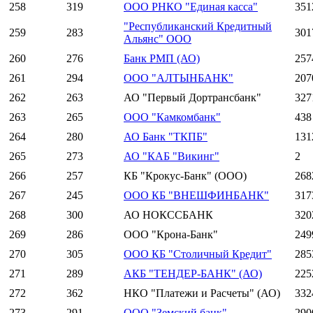
258
319
ООО РНКО "Единая касса"
351
"Республиканский Кредитный
259
283
301
Альянс" ООО
260
276
Банк РМП (АО)
257
261
294
ООО "АЛТЫНБАНК"
207
262
263
АО "Первый Дортрансбанк"
327
263
265
ООО "Камкомбанк"
438
264
280
АО Банк "ТКПБ"
131
265
273
АО "КАБ "Викинг"
2
266
257
КБ "Крокус-Банк" (ООО)
268
267
245
ООО КБ "ВНЕШФИНБАНК"
317
268
300
АО НОКССБАНК
320
269
286
ООО "Крона-Банк"
249
270
305
ООО КБ "Столичный Кредит"
285
271
289
АКБ "ТЕНДЕР-БАНК" (АО)
225
272
362
НКО "Платежи и Расчеты" (АО)
332
273
291
ООО "Земский банк"
290