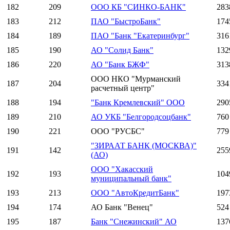
182
209
ООО КБ "СИНКО-БАНК"
283
183
212
ПАО "БыстроБанк"
174
184
189
ПАО "Банк "Екатеринбург"
316
185
190
АО "Солид Банк"
132
186
220
АО "Банк БЖФ"
313
ООО НКО "Мурманский
187
204
334
расчетный центр"
188
194
"Банк Кремлевский" ООО
290
189
210
АО УКБ "Белгородсоцбанк"
760
190
221
ООО "РУСБС"
779
"ЗИРААТ БАНК (МОСКВА)"
191
142
255
(АО)
ООО "Хакасский
192
193
104
муниципальный банк"
193
213
ООО "АвтоКредитБанк"
197
194
174
АО Банк "Венец"
524
195
187
Банк "Снежинский" АО
137