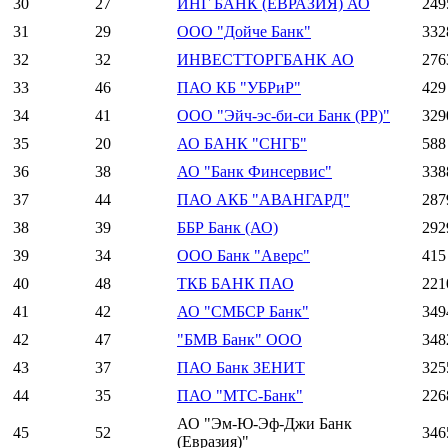
30
27
ИНГ БАНК (ЕВРАЗИЯ) АО
249
31
29
ООО "Дойче Банк"
332
32
32
ИНВЕСТТОРГБАНК АО
276
33
46
ПАО КБ "УБРиР"
429
34
41
ООО "Эйч-эс-би-си Банк (РР)"
329
35
20
АО БАНК "СНГБ"
588
36
38
АО "Банк Финсервис"
338
37
44
ПАО АКБ "АВАНГАРД"
287
38
39
ББР Банк (АО)
292
39
34
ООО Банк "Аверс"
415
40
48
ТКБ БАНК ПАО
221
41
42
АО "СМБСР Банк"
349
42
47
"БМВ Банк" ООО
348
43
37
ПАО Банк ЗЕНИТ
325
44
35
ПАО "МТС-Банк"
226
АО "Эм-Ю-Эф-Джи Банк
45
52
346
(Евразия)"