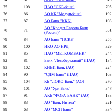
75
108
ПАО "СКБ-банк"
705
76
86
АО КБ "Модульбанк"
192
77
87
АО Банк "ККБ"
108
АО "Кредит Европа Банк
78
71
331
(Россия)"
79
84
АО Банк "ПСКБ"
255
80
100
НКО АО НРД
329
81
85
ПАО "МЕТКОМБАНК"
244
82
81
Банк "Левобережный" (ПАО)
134
83
102
КИВИ Банк (АО)
224
84
90
"СДМ-Банк" (ПАО)
163
85
104
КБ "ЛОКО-Банк" (АО)
270
86
101
АО "Ури Банк"
347
87
91
АКБ "ФОРА-БАНК" (АО)
188
88
83
АО "Банк Интеза"
221
89
63
АО "МСП Банк"
334