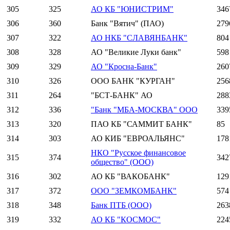
305
325
АО КБ "ЮНИСТРИМ"
346
306
360
Банк "Вятич" (ПАО)
279
307
322
АО НКБ "СЛАВЯНБАНК"
804
308
328
АО "Великие Луки банк"
598
309
329
АО "Кросна-Банк"
260
310
326
ООО БАНК "КУРГАН"
256
311
264
"БСТ-БАНК" АО
288
312
336
"Банк "МБА-МОСКВА" ООО
339
313
320
ПАО КБ "САММИТ БАНК"
85
314
303
АО КИБ "ЕВРОАЛЬЯНС"
178
НКО "Русское финансовое
315
374
342
общество" (ООО)
316
302
АО КБ "ВАКОБАНК"
129
317
372
ООО "ЗЕМКОМБАНК"
574
318
348
Банк ПТБ (ООО)
263
319
332
АО КБ "КОСМОС"
224