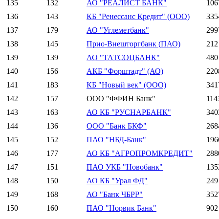
135
132
АО "РЕАЛИСТ БАНК"
106
136
143
КБ "Ренессанс Кредит" (ООО)
335
137
179
АО "Углеметбанк"
299
138
145
Прио-Внешторгбанк (ПАО)
212
139
139
АО "ТАТСОЦБАНК"
480
140
156
АКБ "Форштадт" (АО)
220
141
183
КБ "Новый век" (ООО)
341
142
157
ООО "ФФИН Банк"
114
143
163
АО КБ "РУСНАРБАНК"
340
144
136
ООО "Банк БКФ"
268
145
152
ПАО "НБД-Банк"
196
146
177
АО КБ "АГРОПРОМКРЕДИТ"
288
147
151
ПАО УКБ "Новобанк"
135
148
150
АО КБ "Урал ФД"
249
149
168
АО "Банк ЧБРР"
352
150
160
ПАО "Норвик Банк"
902