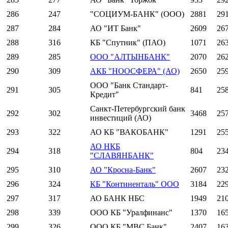
286
247
"СОЦИУМ-БАНК" (ООО)
2881
29
287
284
АО "ИТ Банк"
2609
26
288
316
КБ "Спутник" (ПАО)
1071
26
289
285
ООО "АЛТЫНБАНК"
2070
26
290
309
АКБ "НООСФЕРА" (АО)
2650
25
ООО "Банк Стандарт-
291
305
841
25
Кредит"
Санкт-Петербургский банк
292
302
3468
25
инвестиций (АО)
293
322
АО КБ "ВАКОБАНК"
1291
25
АО НКБ
294
318
804
23
"СЛАВЯНБАНК"
295
310
АО "Кросна-Банк"
2607
23
296
324
КБ "Континенталь" ООО
3184
22
297
317
АО БАНК НБС
1949
21
298
339
ООО КБ "Уралфинанс"
1370
16
299
326
ООО КБ "МВС Банк"
2407
16