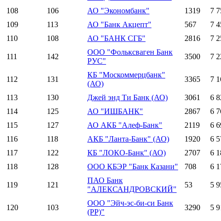
108
106
АО "Экономбанк"
1319
7 7
109
113
АО "Банк Акцепт"
567
7 4
110
108
АО "БАНК СГБ"
2816
7 2
ООО "Фольксваген Банк
111
142
3500
7 2
РУС"
КБ "Москоммерцбанк"
112
131
3365
7 1
(АО)
113
130
Джей энд Ти Банк (АО)
3061
6 8
114
125
АО "ИШБАНК"
2867
6 7
115
127
АО АКБ "Алеф-Банк"
2119
6 6
116
118
АКБ "Ланта-Банк" (АО)
1920
6 5
117
122
КБ "ЛОКО-Банк" (АО)
2707
6 1
118
128
ООО КБЭР "Банк Казани"
708
6 1
ПАО Банк
119
121
53
5 9
"АЛЕКСАНДРОВСКИЙ"
ООО "Эйч-эс-би-си Банк
120
103
3290
5 9
(РР)"