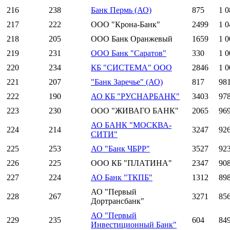
216
238
Банк Пермь (АО)
875
1 0
217
222
ООО "Крона-Банк"
2499
1 0
218
205
ООО Банк Оранжевый
1659
1 0
219
231
ООО Банк "Саратов"
330
1 0
220
234
КБ "СИСТЕМА" ООО
2846
1 0
221
207
"Банк Заречье" (АО)
817
98
222
190
АО КБ "РУСНАРБАНК"
3403
97
223
230
ООО "ЖИВАГО БАНК"
2065
96
АО БАНК "МОСКВА-
224
214
3247
92
СИТИ"
225
253
АО "Банк ЧБРР"
3527
92
226
225
ООО КБ "ПЛАТИНА"
2347
90
227
224
АО Банк "ТКПБ"
1312
89
АО "Первый
228
267
3271
85
Дортрансбанк"
АО "Первый
229
235
604
84
Инвестиционный Банк"