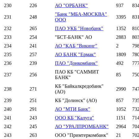
230
226
АО "ОРБАНК"
937
83
"Банк "МБА-МОСКВА"
231
248
3395
83
ООО
232
265
ПАО УКБ "Новобанк"
1352
81
233
254
"БСТ-БАНК" АО
2883
80
234
241
АО "КАБ "Викинг"
2
79
235
257
АО БАНК "Ермак"
1809
78
236
239
ПАО "Донкомбанк"
492
77
ПАО КБ "САММИТ
237
256
85
75
БАНК"
КБ "Байкалкредобанк"
238
271
2990
74
(АО)
239
251
КБ "Долинск" (АО)
857
73
240
291
АО "МТИ Банк"
1052
73
241
243
ООО КБ "Калуга"
1151
71
242
245
АО "УРАЛПРОМБАНК"
2964
70
243
263
ООО "Примтеркомбанк"
21
70