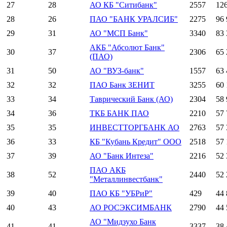
27
28
АО КБ "Ситибанк"
2557
12
28
26
ПАО "БАНК УРАЛСИБ"
2275
96 
29
31
АО "МСП Банк"
3340
83 
АКБ "Абсолют Банк"
30
37
2306
65 
(ПАО)
31
50
АО "ВУЗ-банк"
1557
63 
32
32
ПАО Банк ЗЕНИТ
3255
60 
33
34
Таврический Банк (АО)
2304
58 
34
36
ТКБ БАНК ПАО
2210
57 
35
35
ИНВЕСТТОРГБАНК АО
2763
57 
36
33
КБ "Кубань Кредит" ООО
2518
57 
37
39
АО "Банк Интеза"
2216
52 
ПАО АКБ
38
52
2440
52 
"Металлинвестбанк"
39
40
ПАО КБ "УБРиР"
429
44 
40
43
АО РОСЭКСИМБАНК
2790
44 
АО "Мидзухо Банк
41
41
3337
38 