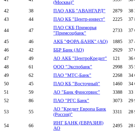
(Москва)"
42
38
ПАО АКБ "АВАНГАРД"
2879
38 
43
44
ПАО КБ "Центр-инвест"
2225
37 
ПАО СКБ Приморья
44
47
2733
37 
"Примсоцбанк"
45
46
АКБ "ФОРА-БАНК" (АО)
1885
37 
46
42
ББР Банк (АО)
2929
37 
47
49
АО АКБ "ЦентроКредит"
121
36 
48
61
ООО "Экспобанк"
2998
35 
49
62
ПАО "МТС-Банк"
2268
34 
50
45
ПАО КБ "Восточный"
1460
34 
51
59
АО "Банк Финсервис"
3388
33 
52
86
ПАО "РГС Банк"
3073
29 
АО "Кредит Европа Банк
53
55
3311
28 
(Россия)"
ИНГ БАНК (ЕВРАЗИЯ)
54
66
2495
28 
АО