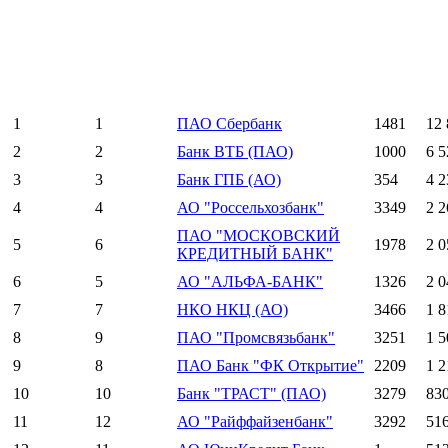
1
1
ПАО Сбербанк
1481
12 
2
2
Банк ВТБ (ПАО)
1000
6 5
3
3
Банк ГПБ (АО)
354
4 2
4
4
АО "Россельхозбанк"
3349
2 2
ПАО "МОСКОВСКИЙ
5
6
1978
2 0
КРЕДИТНЫЙ БАНК"
6
5
АО "АЛЬФА-БАНК"
1326
2 0
7
7
НКО НКЦ (АО)
3466
1 8
8
9
ПАО "Промсвязьбанк"
3251
1 5
9
8
ПАО Банк "ФК Открытие"
2209
1 2
10
10
Банк "ТРАСТ" (ПАО)
3279
83
11
12
АО "Райффайзенбанк"
3292
51