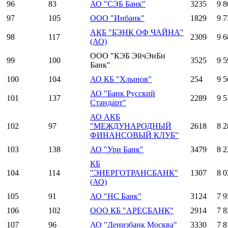
96
83
АО "СЭБ Банк"
3235
9 8
97
105
ООО "Инбанк"
1829
9 7
АКБ "БЭНК ОФ ЧАЙНА"
98
117
2309
9 6
(АО)
ООО "КЭБ ЭйчЭнБи
99
100
3525
9 5
Банк"
100
104
АО КБ "Хлынов"
254
9 5
АО "Банк Русский
101
137
2289
9 5
Стандарт"
АО АКБ
102
97
"МЕЖДУНАРОДНЫЙ
2618
8 2
ФИНАНСОВЫЙ КЛУБ"
103
138
АО "Ури Банк"
3479
8 2
КБ
104
114
"ЭНЕРГОТРАНСБАНК"
1307
8 0
(АО)
105
91
АО "НС Банк"
3124
7 9
106
102
ООО КБ "АРЕСБАНК"
2914
7 8
107
96
АО "Денизбанк Москва"
3330
7 8