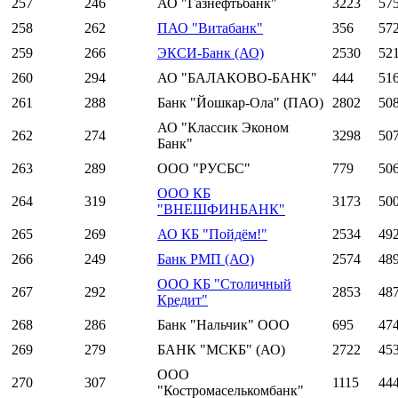
257
246
АО "Газнефтьбанк"
3223
57
258
262
ПАО "Витабанк"
356
57
259
266
ЭКСИ-Банк (АО)
2530
52
260
294
АО "БАЛАКОВО-БАНК"
444
51
261
288
Банк "Йошкар-Ола" (ПАО)
2802
50
АО "Классик Эконом
262
274
3298
50
Банк"
263
289
ООО "РУСБС"
779
50
ООО КБ
264
319
3173
50
"ВНЕШФИНБАНК"
265
269
АО КБ "Пойдём!"
2534
49
266
249
Банк РМП (АО)
2574
48
ООО КБ "Столичный
267
292
2853
48
Кредит"
268
286
Банк "Нальчик" ООО
695
47
269
279
БАНК "МСКБ" (АО)
2722
45
ООО
270
307
1115
44
"Костромаселькомбанк"