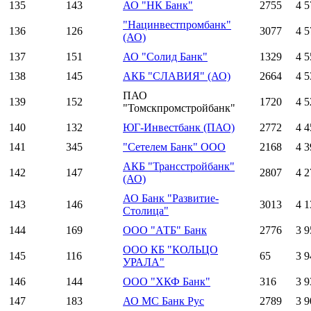
135
143
АО "НК Банк"
2755
4 5
"Нацинвестпромбанк"
136
126
3077
4 5
(АО)
137
151
АО "Солид Банк"
1329
4 5
138
145
АКБ "СЛАВИЯ" (АО)
2664
4 5
ПАО
139
152
1720
4 5
"Томскпромстройбанк"
140
132
ЮГ-Инвестбанк (ПАО)
2772
4 4
141
345
"Сетелем Банк" ООО
2168
4 3
АКБ "Трансстройбанк"
142
147
2807
4 2
(АО)
АО Банк "Развитие-
143
146
3013
4 1
Столица"
144
169
ООО "АТБ" Банк
2776
3 9
ООО КБ "КОЛЬЦО
145
116
65
3 9
УРАЛА"
146
144
ООО "ХКФ Банк"
316
3 9
147
183
АО МС Банк Рус
2789
3 9