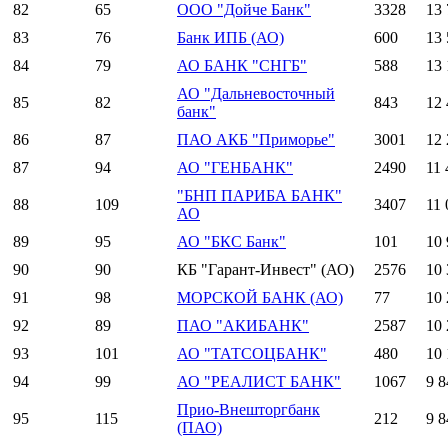
82
65
ООО "Дойче Банк"
3328
13 
83
76
Банк ИПБ (АО)
600
13 
84
79
АО БАНК "СНГБ"
588
13 
АО "Дальневосточный
85
82
843
12 
банк"
86
87
ПАО АКБ "Приморье"
3001
12 
87
94
АО "ГЕНБАНК"
2490
11 
"БНП ПАРИБА БАНК"
88
109
3407
11 
АО
89
95
АО "БКС Банк"
101
10 
90
90
КБ "Гарант-Инвест" (АО)
2576
10 
91
98
МОРСКОЙ БАНК (АО)
77
10 
92
89
ПАО "АКИБАНК"
2587
10 
93
101
АО "ТАТСОЦБАНК"
480
10 
94
99
АО "РЕАЛИСТ БАНК"
1067
9 8
Прио-Внешторгбанк
95
115
212
9 8
(ПАО)