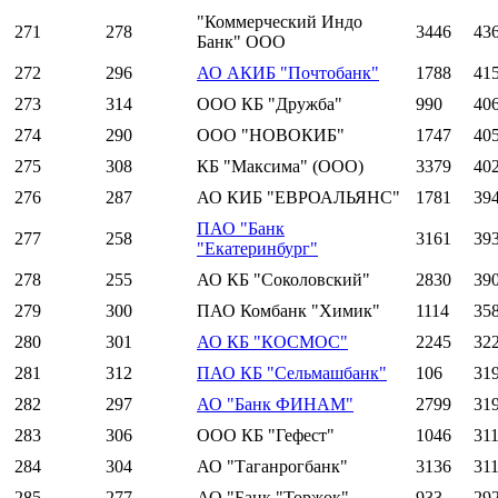
"Коммерческий Индо
271
278
3446
43
Банк" ООО
272
296
АО АКИБ "Почтобанк"
1788
41
273
314
ООО КБ "Дружба"
990
40
274
290
ООО "НОВОКИБ"
1747
40
275
308
КБ "Максима" (ООО)
3379
40
276
287
АО КИБ "ЕВРОАЛЬЯНС"
1781
39
ПАО "Банк
277
258
3161
39
"Екатеринбург"
278
255
АО КБ "Соколовский"
2830
39
279
300
ПАО Комбанк "Химик"
1114
35
280
301
АО КБ "КОСМОС"
2245
32
281
312
ПАО КБ "Сельмашбанк"
106
31
282
297
АО "Банк ФИНАМ"
2799
31
283
306
ООО КБ "Гефест"
1046
31
284
304
АО "Таганрогбанк"
3136
31
285
277
АО "Банк "Торжок"
933
29