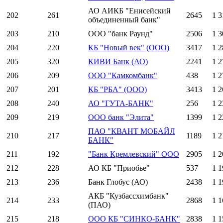
АО АИКБ "Енисейский
202
261
2645
1 3
объединенный банк"
203
210
ООО "банк Раунд"
2506
1 3
204
220
КБ "Новый век" (ООО)
3417
1 2
205
320
КИВИ Банк (АО)
2241
1 2
206
209
ООО "Камкомбанк"
438
1 2
207
201
КБ "РБА" (ООО)
3413
1 2
208
240
АО "ГУТА-БАНК"
256
1 2
209
219
ООО банк "Элита"
1399
1 2
ПАО "КВАНТ МОБАЙЛ
210
217
1189
1 2
БАНК"
211
192
"Банк Кремлевский" ООО
2905
1 2
212
228
АО КБ "Приобье"
537
1 1
213
236
Банк Глобус (АО)
2438
1 1
АКБ "Кузбассхимбанк"
214
233
2868
1 1
(ПАО)
215
218
ООО КБ "СИНКО-БАНК"
2838
1 1