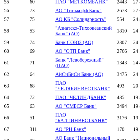
55
60
ПАО "МЕТКОМБАНК"
2443
27 
56
73
АО "Тинькофф Банк"
2673
27 
57
75
АО КБ "Солидарность"
554
24 
"Азиатско-Тихоокеанский
58
53
1810
24 
Банк" (АО)
59
74
Банк СОЮЗ (АО)
2307
24 
60
69
АО "ОТП Банк"
2766
24 
Банк "Левобережный"
61
71
1343
24 
(ПАО)
62
64
АйСиБиСи Банк (АО)
3475
24 
ПАО
63
68
493
20 
"ЧЕЛЯБИНВЕСТБАНК"
64
72
ПАО "ЧЕЛИНДБАНК"
485
19 
65
63
АО "СМБСР Банк"
3494
19 
ПАО
66
51
3176
19 
"БАЛТИНВЕСТБАНК"
67
311
АО "РН Банк"
170
19 
АО Банк "Национальный