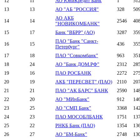
12
11
АО ЮниКредит Банк
1
51
13
13
АО "АБ "РОССИЯ"
328
50
АО АКБ
14
14
2546
40
"НОВИКОМБАНК"
15
17
Банк "ВБРР" (АО)
3287
35
ПАО "Банк "Санкт-
16
15
436
35
Петербург"
17
18
ПАО "Совкомбанк"
963
35
18
24
АО "Банк ДОМ.РФ"
2312
28
19
16
ПАО РОСБАНК
2272
27
20
19
АКБ "ПЕРЕСВЕТ" (ПАО)
2110
20
21
21
ПАО "АК БАРС" БАНК
2590
14
22
20
АО "МИнБанк"
912
14
23
25
АО "СМП Банк"
3368
14
24
23
ПАО МОСОБЛБАНК
1751
13
25
22
РНКБ Банк (ПАО)
1354
13
26
27
АО "БМ-Банк"
2748
13