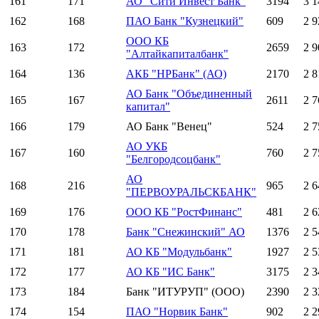
161
171
АО "Сити Инвест Банк"
3194
3 1
162
168
ПАО Банк "Кузнецкий"
609
2 9
ООО КБ
163
172
2659
2 9
"Алтайкапиталбанк"
164
136
АКБ "НРБанк" (АО)
2170
2 8
АО Банк "Объединенный
165
167
2611
2 7
капитал"
166
179
АО Банк "Венец"
524
2 7
АО УКБ
167
160
760
2 7
"Белгородсоцбанк"
АО
168
216
965
2 6
"ПЕРВОУРАЛЬСКБАНК"
169
176
ООО КБ "РостФинанс"
481
2 6
170
178
Банк "Снежинский" АО
1376
2 5
171
181
АО КБ "Модульбанк"
1927
2 5
172
177
АО КБ "ИС Банк"
3175
2 3
173
184
Банк "ИТУРУП" (ООО)
2390
2 3
174
154
ПАО "Норвик Банк"
902
2 2