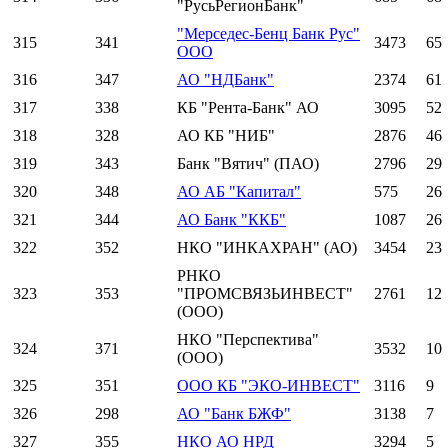
"РусьРегионБанк"
"Мерседес-Бенц Банк Рус"
315
341
3473
65
ООО
316
347
АО "НДБанк"
2374
61
317
338
КБ "Рента-Банк" АО
3095
52
318
328
АО КБ "НИБ"
2876
46
319
343
Банк "Вятич" (ПАО)
2796
29
320
348
АО АБ "Капитал"
575
26
321
344
АО Банк "ККБ"
1087
26
322
352
НКО "ИНКАХРАН" (АО)
3454
23
РНКО
323
353
"ПРОМСВЯЗЬИНВЕСТ"
2761
12
(ООО)
НКО "Перспектива"
324
371
3532
10
(ООО)
325
351
ООО КБ "ЭКО-ИНВЕСТ"
3116
9
326
298
АО "Банк БЖФ"
3138
7
327
355
НКО АО НРД
3294
5