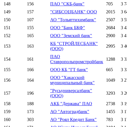
148
156
ПАО "СКБ-банк"
705
3 7
149
157
"СИБСОЦБАНК" ООО
2015
3 6
150
107
АО "Тольяттихимбанк"
2507
3 5
151
155
ООО "Банк БКФ"
2684
3 4
152
165
ООО "Земский банк"
2900
3 4
КБ "СТРОЙЛЕСБАНК"
153
163
2995
3 4
(ООО)
ПАО
154
161
1288
3 3
Ставропольпромстройбанк
155
166
ООО КБ "ГТ банк"
665
3 3
ООО "Хакасский
156
164
1049
3 2
муниципальный банк"
"Русьуниверсалбанк"
157
196
3293
3 2
(ООО)
158
188
АКБ "Держава" ПАО
2738
3 1
159
173
АО "Автоградбанк"
1455
3 1
160
303
АО "Роял Кредит Банк"
783
3 1