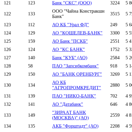
121
123
Банк "СКС" (ООО)
3224
5 8
ООО "Чайна Констракшн
122
133
3515
5 7
Банк"
123
112
АО КБ "Урал ФД"
249
5 6
124
129
АО "КОШЕЛЕВ-БАНК"
3300
5 5
125
159
АО Банк "ПСКБ"
2551
5 4
126
124
АО "КС БАНК"
1752
5 3
127
140
Банк "КУБ" (АО)
2584
5 2
128
58
ПАО "Запсибкомбанк"
918
5 1
129
150
АО "БАНК ОРЕНБУРГ"
3269
5 1
АО КБ
130
134
2880
5 0
"АГРОПРОМКРЕДИТ"
131
139
ПАО "НИКО-БАНК"
702
4 9
132
141
АО "Датабанк"
646
4 8
"ЗИРААТ БАНК
133
149
2559
4 8
(МОСКВА)" (АО)
134
135
АКБ "Форштадт" (АО)
2208
4 5