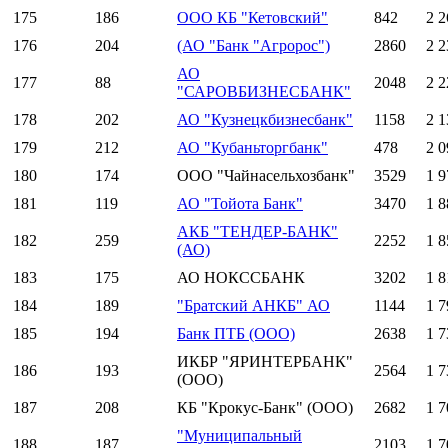
175
186
ООО КБ "Кетовский"
842
2 2
176
204
(АО "Банк "Агророс")
2860
2 2
АО
177
88
2048
2 2
"САРОВБИЗНЕСБАНК"
178
202
АО "Кузнецкбизнесбанк"
1158
2 1
179
212
АО "Кубаньторгбанк"
478
2 0
180
174
ООО "Чайнасельхозбанк"
3529
1 9
181
119
АО "Тойота Банк"
3470
1 8
АКБ "ТЕНДЕР-БАНК"
182
259
2252
1 8
(АО)
183
175
АО НОКССБАНК
3202
1 8
184
189
"Братский АНКБ" АО
1144
1 7
185
194
Банк ПТБ (ООО)
2638
1 7
ИКБР "ЯРИНТЕРБАНК"
186
193
2564
1 7
(ООО)
187
208
КБ "Крокус-Банк" (ООО)
2682
1 7
"Муниципальный
188
187
2103
1 7