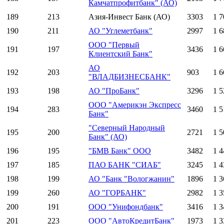
Камчатпрофитбанк" (АО)
189
213
Азия-Инвест Банк (АО)
3303
1 7
190
211
АО "Углеметбанк"
2997
1 6
ООО "Первый
191
197
3436
1 6
Клиентский Банк"
АО
192
203
903
1 6
"ВЛАДБИЗНЕСБАНК"
193
198
АО "ПроБанк"
3296
1 5
ООО "Америкэн Экспресс
194
283
3460
1 5
Банк"
"Северный Народный
195
200
2721
1 5
Банк" (АО)
196
195
"БМВ Банк" ООО
3482
1 4
197
185
ПАО БАНК "СИАБ"
3245
1 4
198
199
АО "Банк "Вологжанин"
1896
1 3
199
260
АО "ГОРБАНК"
2982
1 3
200
191
ООО "Унифондбанк"
3416
1 3
201
223
ООО "АвтоКредитБанк"
1973
1 3