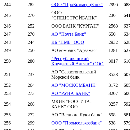
244
282
ООО "ПроКоммерцБанк"
2996
68
ООО
245
276
236
64
"СПЕЦСТРОЙБАНК"
246
252
ООО БАНК "КУРГАН"
2568
63
247
270
АО "Почта Банк"
650
63
248
244
КБ "НМБ" ООО
2932
62
249
250
АО комбанк "Арзамас"
1281
62
"Республиканский
250
280
3017
61
Кредитный Альянс" ООО
АО "Севастопольский
251
237
3528
60
Морской банк"
252
264
АО "МОСКОМБАНК"
3172
60
253
273
АО "РУНА-БАНК"
3207
60
МКИБ "РОССИТА-
254
268
3257
59
БАНК" ООО
255
272
АО "Великие Луки банк"
598
58
256
299
ООО "Промсельхозбанк"
538
57