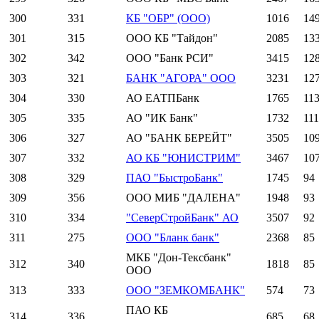
300
331
КБ "ОБР" (ООО)
1016
14
301
315
ООО КБ "Тайдон"
2085
13
302
342
ООО "Банк РСИ"
3415
12
303
321
БАНК "АГОРА" ООО
3231
12
304
330
АО ЕАТПБанк
1765
11
305
335
АО "ИК Банк"
1732
111
306
327
АО "БАНК БЕРЕЙТ"
3505
10
307
332
АО КБ "ЮНИСТРИМ"
3467
10
308
329
ПАО "БыстроБанк"
1745
94
309
356
ООО МИБ "ДАЛЕНА"
1948
93
310
334
"СеверСтройБанк" АО
3507
92
311
275
ООО "Бланк банк"
2368
85
МКБ "Дон-Тексбанк"
312
340
1818
85
ООО
313
333
ООО "ЗЕМКОМБАНК"
574
73
ПАО КБ
314
336
685
68