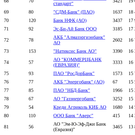
68
70
3421
19 
стандарт"
69
80
"СДМ-Банк" (ПАО)
1637
18 
70
120
Банк НФК (АО)
3437
17 
71
92
Эс-Би-Ай Банк ООО
3185
17 
АКБ "Алмазэргиэнбанк"
72
78
2602
16 
АО
73
153
"Натиксис Банк АО"
3390
16 
АО "КОММЕРЦБАНК
74
57
3333
16 
(ЕВРАЗИЯ)"
75
93
ПАО "РосДорБанк"
1573
15 
76
77
АКБ "Энергобанк" (АО)
67
15 
77
85
ПАО "НБД-Банк"
1966
15 
78
67
АО "Газэнергобанк"
3252
15 
79
54
Креди Агриколь КИБ АО
1680
14 
80
110
ООО Банк "Аверс"
415
14 
АО "Эм-Ю-Эф-Джи Банк
81
56
3465
13 
(Евразия)"