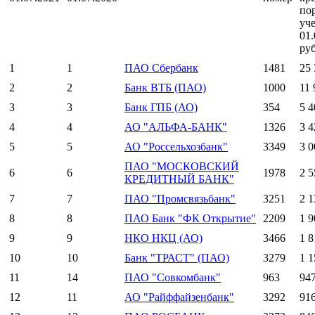
по
уч
01.
руб
1
1
ПАО Сбербанк
1481
25 
2
2
Банк ВТБ (ПАО)
1000
11 
3
3
Банк ГПБ (АО)
354
5 4
4
4
АО "АЛЬФА-БАНК"
1326
3 4
5
5
АО "Россельхозбанк"
3349
3 0
ПАО "МОСКОВСКИЙ
6
6
1978
2 5
КРЕДИТНЫЙ БАНК"
7
7
ПАО "Промсвязьбанк"
3251
2 1
8
8
ПАО Банк "ФК Открытие"
2209
1 9
9
9
НКО НКЦ (АО)
3466
1 8
10
10
Банк "ТРАСТ" (ПАО)
3279
1 1
11
14
ПАО "Совкомбанк"
963
94
12
11
АО "Райффайзенбанк"
3292
91