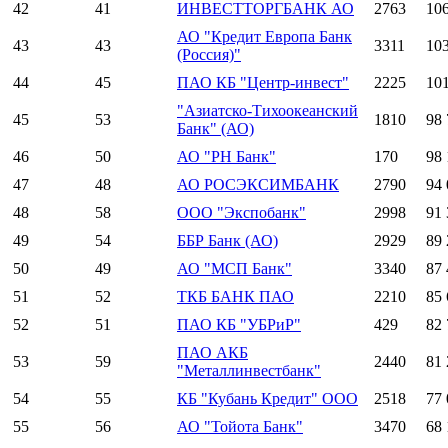
42
41
ИНВЕСТТОРГБАНК АО
2763
10
АО "Кредит Европа Банк
43
43
3311
10
(Россия)"
44
45
ПАО КБ "Центр-инвест"
2225
10
"Азиатско-Тихоокеанский
45
53
1810
98 
Банк" (АО)
46
50
АО "РН Банк"
170
98 
47
48
АО РОСЭКСИМБАНК
2790
94 
48
58
ООО "Экспобанк"
2998
91 
49
54
ББР Банк (АО)
2929
89 
50
49
АО "МСП Банк"
3340
87 
51
52
ТКБ БАНК ПАО
2210
85 
52
51
ПАО КБ "УБРиР"
429
82 
ПАО АКБ
53
59
2440
81 
"Металлинвестбанк"
54
55
КБ "Кубань Кредит" ООО
2518
77 
55
56
АО "Тойота Банк"
3470
68 