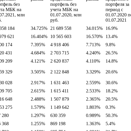
ртфель без
портфель без
портфеля за
ета МБК на
учета МБК на
период с
07.2021, млн
01.07.2020, млн
01.07.2020 п
.
руб.
01.07.2021
358 184
34.725%
21 689 558
34.015%
16.9%
979 621
16.404%
10 565 603
16.570%
13.4%
00 174
7.395%
4 918 406
7.713%
9.8%
20 431
4.684%
2 703 715
4.240%
26.5%
09 209
4.121%
2 620 837
4.110%
14.8%
59 329
3.505%
2 122 848
3.329%
20.6%
30 028
2.917%
1 631 463
2.559%
30.6%
09 705
2.615%
1 615 411
2.533%
18.2%
16 648
2.488%
1 507 879
2.365%
20.5%
53 275
1.579%
1 149 642
1.803%
0.3%
7 280
1.297%
630 359
0.989%
50.3%
6 368
1.255%
869 198
1.363%
5.4%