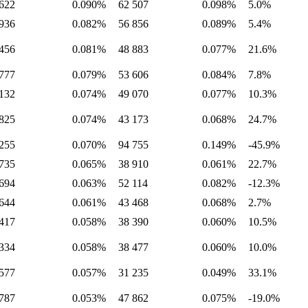
622
0.090%
62 507
0.098%
5.0%
936
0.082%
56 856
0.089%
5.4%
456
0.081%
48 883
0.077%
21.6%
777
0.079%
53 606
0.084%
7.8%
132
0.074%
49 070
0.077%
10.3%
825
0.074%
43 173
0.068%
24.7%
255
0.070%
94 755
0.149%
-45.9%
735
0.065%
38 910
0.061%
22.7%
694
0.063%
52 114
0.082%
-12.3%
644
0.061%
43 468
0.068%
2.7%
417
0.058%
38 390
0.060%
10.5%
334
0.058%
38 477
0.060%
10.0%
577
0.057%
31 235
0.049%
33.1%
787
0.053%
47 862
0.075%
-19.0%