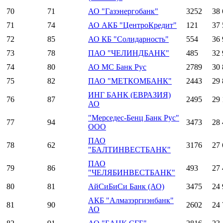
70
71
АО "Газэнергобанк"
3252
38 
71
74
АО АКБ "ЦентроКредит"
121
37 
72
85
АО КБ "Солидарность"
554
36 
73
78
ПАО "ЧЕЛИНДБАНК"
485
32 
74
80
АО МС Банк Рус
2789
30 
75
82
ПАО "МЕТКОМБАНК"
2443
29 
ИНГ БАНК (ЕВРАЗИЯ)
76
87
2495
29 
АО
"Мерседес-Бенц Банк Рус"
77
94
3473
28 
ООО
ПАО
78
62
3176
27 
"БАЛТИНВЕСТБАНК"
ПАО
79
86
493
27 
"ЧЕЛЯБИНВЕСТБАНК"
80
81
АйСиБиСи Банк (АО)
3475
24 
АКБ "Алмазэргиэнбанк"
81
90
2602
24 
АО