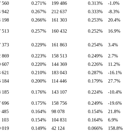
7 560
0.271%
199 486
0.313%
-1.0%
4 942
0.267%
212 637
0.333%
-8.3%
4 198
0.266%
161 303
0.253%
20.4%
7 513
0.257%
160 432
0.252%
16.9%
7 373
0.229%
161 863
0.254%
3.4%
2 869
0.223%
158 513
0.249%
2.7%
0 607
0.220%
144 369
0.226%
11.2%
3 621
0.210%
183 043
0.287%
-16.1%
6 184
0.200%
114 446
0.179%
27.7%
8 185
0.176%
143 107
0.224%
-10.4%
7 696
0.175%
158 756
0.249%
-19.6%
 485
0.164%
98 078
0.154%
21.8%
 103
0.154%
104 831
0.164%
6.9%
9 019
0.149%
42 124
0.066%
158.8%