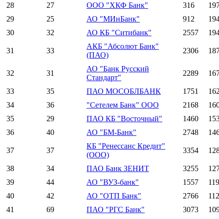
28
27
ООО "ХКФ Банк"
316
19
29
25
АО "МИнБанк"
912
19
30
32
АО КБ "Ситибанк"
2557
19
АКБ "Абсолют Банк"
31
33
2306
18
(ПАО)
АО "Банк Русский
32
31
2289
16
Стандарт"
33
35
ПАО МОСОБЛБАНК
1751
16
34
36
"Сетелем Банк" ООО
2168
16
35
29
ПАО КБ "Восточный"
1460
15
36
40
АО "БМ-Банк"
2748
14
КБ "Ренессанс Кредит"
37
37
3354
12
(ООО)
38
34
ПАО Банк ЗЕНИТ
3255
12
39
44
АО "ВУЗ-банк"
1557
119
40
42
АО "ОТП Банк"
2766
112
41
69
ПАО "РГС Банк"
3073
10