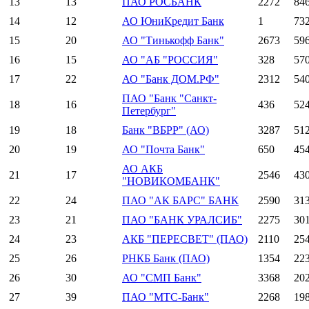
13
13
ПАО РОСБАНК
2272
84
14
12
АО ЮниКредит Банк
1
73
15
20
АО "Тинькофф Банк"
2673
59
16
15
АО "АБ "РОССИЯ"
328
57
17
22
АО "Банк ДОМ.РФ"
2312
54
ПАО "Банк "Санкт-
18
16
436
52
Петербург"
19
18
Банк "ВБРР" (АО)
3287
51
20
19
АО "Почта Банк"
650
45
АО АКБ
21
17
2546
43
"НОВИКОМБАНК"
22
24
ПАО "АК БАРС" БАНК
2590
31
23
21
ПАО "БАНК УРАЛСИБ"
2275
30
24
23
АКБ "ПЕРЕСВЕТ" (ПАО)
2110
25
25
26
РНКБ Банк (ПАО)
1354
22
26
30
АО "СМП Банк"
3368
20
27
39
ПАО "МТС-Банк"
2268
19