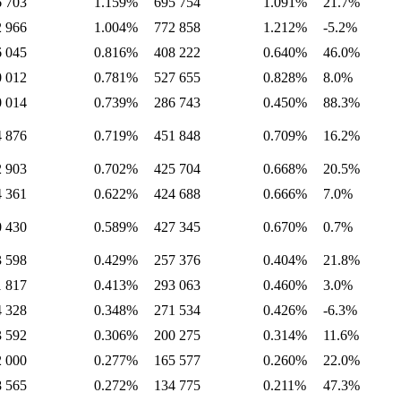
6 703
1.159%
695 754
1.091%
21.7%
2 966
1.004%
772 858
1.212%
-5.2%
6 045
0.816%
408 222
0.640%
46.0%
0 012
0.781%
527 655
0.828%
8.0%
0 014
0.739%
286 743
0.450%
88.3%
4 876
0.719%
451 848
0.709%
16.2%
2 903
0.702%
425 704
0.668%
20.5%
4 361
0.622%
424 688
0.666%
7.0%
0 430
0.589%
427 345
0.670%
0.7%
3 598
0.429%
257 376
0.404%
21.8%
1 817
0.413%
293 063
0.460%
3.0%
4 328
0.348%
271 534
0.426%
-6.3%
3 592
0.306%
200 275
0.314%
11.6%
2 000
0.277%
165 577
0.260%
22.0%
8 565
0.272%
134 775
0.211%
47.3%