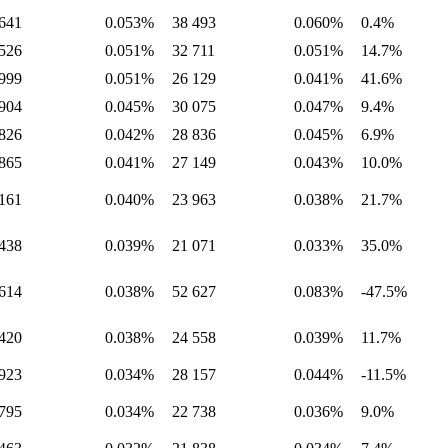
641
0.053%
38 493
0.060%
0.4%
526
0.051%
32 711
0.051%
14.7%
999
0.051%
26 129
0.041%
41.6%
904
0.045%
30 075
0.047%
9.4%
826
0.042%
28 836
0.045%
6.9%
865
0.041%
27 149
0.043%
10.0%
161
0.040%
23 963
0.038%
21.7%
438
0.039%
21 071
0.033%
35.0%
614
0.038%
52 627
0.083%
-47.5%
420
0.038%
24 558
0.039%
11.7%
923
0.034%
28 157
0.044%
-11.5%
795
0.034%
22 738
0.036%
9.0%