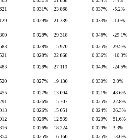
463
0.032%
21 838
0.034%
7.4%
621
0.031%
23 868
0.037%
-5.2%
129
0.029%
21 339
0.033%
-1.0%
800
0.028%
29 318
0.046%
-29.1%
683
0.028%
15 970
0.025%
29.5%
521
0.028%
22 868
0.036%
-10.3%
483
0.028%
27 119
0.043%
-24.5%
520
0.027%
19 130
0.030%
2.0%
455
0.027%
13 094
0.021%
48.6%
291
0.026%
15 707
0.025%
22.8%
013
0.026%
15 051
0.024%
26.3%
012
0.026%
12 539
0.020%
51.6%
816
0.026%
18 224
0.029%
3.3%
354
0.025%
16 160
0.025%
13.6%