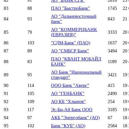
82
91
АО "БАНК СГБ"
2816
23 
83
88
ПАО "БыстроБанк"
1745
22 
АО "Дальневосточный
84
93
843
21 
банк"
АО "КОММЕРЦБАНК
85
79
3333
20 
(ЕВРАЗИЯ)"
86
103
"СДМ-Банк" (ПАО)
1637
20 
87
89
АО "СМБСР Банк"
3494
20 
ПАО "КВАНТ МОБАЙЛ
88
83
1189
20 
БАНК"
АО Банк "Национальный
89
95
3421
19 
стандарт"
90
114
ООО Банк "Аверс"
415
19 
91
105
АО "ГЕНБАНК"
2490
19 
92
109
АО КБ "Хлынов"
254
19 
93
117
Эс-Би-Ай Банк ООО
3185
19 
94
97
АКБ "Энергобанк" (АО)
67
18 
95
102
Банк "КУБ" (АО)
2584
18 