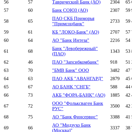
56
57
Таврический Банк (АО)
2304
65 
57
60
Банк СОЮЗ (АО)
2307
59 
ПАО СКБ Приморья
58
65
2733
59 
"Примсоцбанк"
59
61
КБ "ЛОКО-Банк" (АО)
2707
57 
60
64
АО "Банк Интеза"
2216
54 
Банк "Левобережный"
61
68
1343
53 
(ПАО)
62
46
ПАО "Запсибкомбанк"
918
51 
63
70
"БМВ Банк" ООО
3482
47 
64
63
ПАО АКБ "АВАНГАРД"
2879
45 
65
67
АО БАНК "СНГБ"
588
44 
66
73
АКБ "ФОРА-БАНК" (АО)
1885
42 
ООО "Фольксваген Банк
67
72
3500
42 
РУС"
68
75
АО "Банк Финсервис"
3388
41 
АО "Мидзухо Банк
69
66
3337
38 
(Москва)"