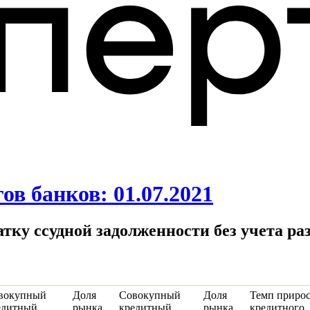
в банков: 01.07.2021
татку ссудной задолженности без учета 
вокупный
Доля
Совокупный
Доля
Темп прирос
едитный
рынка
кредитный
рынка
кредитного