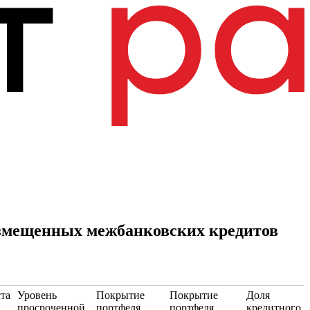
размещенных межбанковских кредитов
та
Уровень
Покрытие
Покрытие
Доля
просроченной
портфеля
портфеля
кредитного