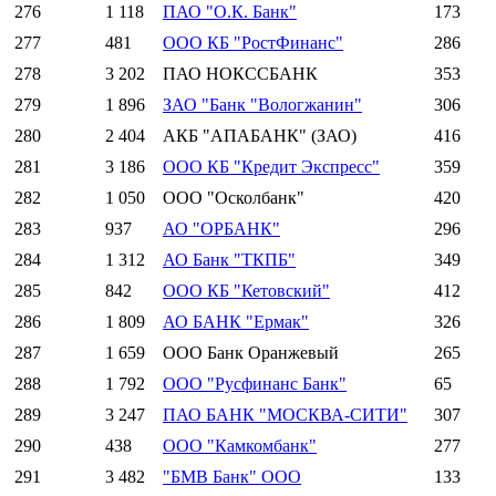
276
1 118
ПАО "О.К. Банк"
173
277
481
ООО КБ "РостФинанс"
286
278
3 202
ПАО НОКССБАНК
353
279
1 896
ЗАО "Банк "Вологжанин"
306
280
2 404
АКБ "АПАБАНК" (ЗАО)
416
281
3 186
ООО КБ "Кредит Экспресс"
359
282
1 050
ООО "Осколбанк"
420
283
937
АО "ОРБАНК"
296
284
1 312
АО Банк "ТКПБ"
349
285
842
ООО КБ "Кетовский"
412
286
1 809
АО БАНК "Ермак"
326
287
1 659
ООО Банк Оранжевый
265
288
1 792
ООО "Русфинанс Банк"
65
289
3 247
ПАО БАНК "МОСКВА-СИТИ"
307
290
438
ООО "Камкомбанк"
277
291
3 482
"БМВ Банк" ООО
133