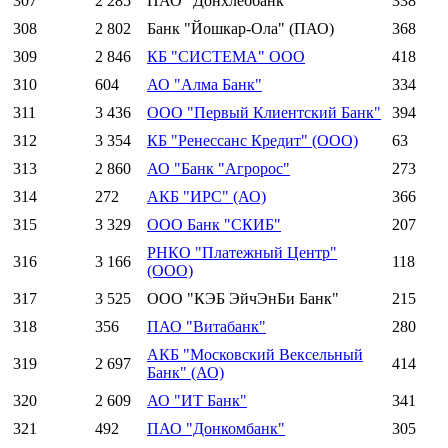
307
2 285
ПАО "Донхлеббанк"
338
308
2 802
Банк "Йошкар-Ола" (ПАО)
368
309
2 846
КБ "СИСТЕМА" ООО
418
310
604
АО "Алма Банк"
334
311
3 436
ООО "Первый Клиентский Банк"
394
312
3 354
КБ "Ренессанс Кредит" (ООО)
63
313
2 860
АО "Банк "Агророс"
273
314
272
АКБ "ИРС" (АО)
366
315
3 329
ООО Банк "СКИБ"
207
РНКО "Платежный Центр"
316
3 166
118
(ООО)
317
3 525
ООО "КЭБ ЭйчЭнБи Банк"
215
318
356
ПАО "Витабанк"
280
АКБ "Московский Вексельный
319
2 697
414
Банк" (АО)
320
2 609
АО "ИТ Банк"
341
321
492
ПАО "Донкомбанк"
305