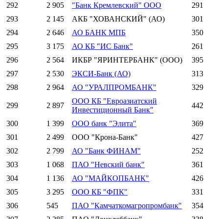
292
2 905
"Банк Кремлевский" ООО
291
293
2 145
АКБ "ХОВАНСКИЙ" (АО)
301
294
2 646
АО БАНК МПБ
350
295
3 175
АО КБ "ИС Банк"
261
296
2 564
ИКБР "ЯРИНТЕРБАНК" (ООО)
395
297
2 530
ЭКСИ-Банк (АО)
313
298
2 964
АО "УРАЛПРОМБАНК"
329
ООО КБ "Евроазиатский
299
2 897
442
Инвестиционный Банк"
300
1 399
ООО банк "Элита"
369
301
2 499
ООО "Крона-Банк"
427
302
2 799
АО "Банк ФИНАМ"
252
303
1 068
ПАО "Невский банк"
361
304
1 136
АО "МАЙКОПБАНК"
426
305
3 295
ООО КБ "ФПК"
331
306
545
ПАО "Камчаткомагропромбанк"
354