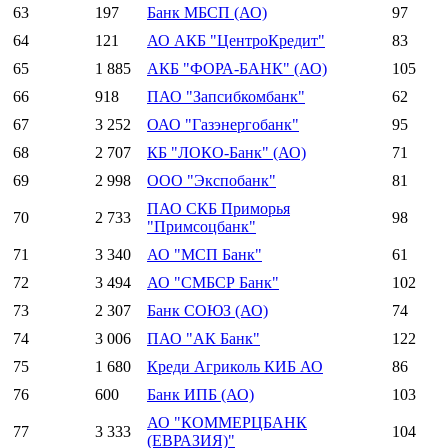
63
197
Банк МБСП (АО)
97
64
121
АО АКБ "ЦентроКредит"
83
65
1 885
АКБ "ФОРА-БАНК" (АО)
105
66
918
ПАО "Запсибкомбанк"
62
67
3 252
ОАО "Газэнергобанк"
95
68
2 707
КБ "ЛОКО-Банк" (АО)
71
69
2 998
ООО "Экспобанк"
81
ПАО СКБ Приморья
70
2 733
98
"Примсоцбанк"
71
3 340
АО "МСП Банк"
61
72
3 494
АО "СМБСР Банк"
102
73
2 307
Банк СОЮЗ (АО)
74
74
3 006
ПАО "АК Банк"
122
75
1 680
Креди Агриколь КИБ АО
86
76
600
Банк ИПБ (АО)
103
АО "КОММЕРЦБАНК
77
3 333
104
(ЕВРАЗИЯ)"