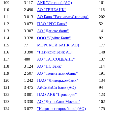
109
3 117
АКБ "Легион" (АО)
161
110
2 490
АО "ГЕНБАНК"
116
111
3 013
АО Банк "Развитие-Столица"
202
112
3 073
ПАО "РГС Банк"
52
113
3 307
АО "Данске банк"
141
114
3 328
ООО "Дойче Банк"
82
115
77
МОРСКОЙ БАНК (АО)
177
116
3 390
"Натиксис Банк АО"
148
117
480
АО "ТАТСОЦБАНК"
137
118
3 124
АО "НС Банк"
114
119
2 507
АО "Тольяттихимбанк"
191
120
1 242
ПАО "Липецккомбанк"
134
121
3 475
АйСиБиСи Банк (АО)
94
122
3 001
ПАО АКБ "Приморье"
123
123
3 330
АО "Денизбанк Москва"
162
124
3 077
"Нацинвестпромбанк" (АО)
175