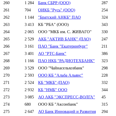
260
1 284
Банк СБРР (ООО)
287
261
704
ОИКБ "Русь" (ООО)
254
262
1 144
"Братский АНКБ" ПАО
324
263
3 413
КБ "РБА" (ООО)
343
264
2 065
ООО "МКБ им. С. ЖИВАГО"
330
265
2 529
АКБ "АКТИВ БАНК" (ПАО)
247
266
3 161
ПАО "Банк "Екатеринбург"
211
267
3 401
АО "РТС-Банк"
386
268
1 166
ПАО НКБ "РАДИОТЕХБАНК"
323
269
3 529
ООО "Чайнасельхозбанк"
298
270
2 593
ООО КБ "Альба Альянс"
228
271
2 524
КБ "МКБ" (ПАО)
332
272
2 932
КБ "НМБ" ООО
344
273
3 085
АО АКБ "ЭКСПРЕСС-ВОЛГА"
45
274
680
ООО КБ "Аксонбанк"
315
275
2 647
АО Банк Инноваций и Развития
294