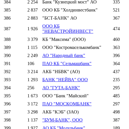
384
2 254
Банк "Кузнецкий мост" АО
335
385
2 837
ООО КБ "Холдинвестбанк"
521
386
2 883
"БСТ-БАНК" АО
367
ООО КБ
387
1 926
474
"НЕВАСТРОЙИНВЕСТ"
388
3 379
КБ "Максима" (ООО)
460
389
1 115
ООО "Костромаселькомбанк"
363
390
2 249
АО "Народный банк"
396
391
106
ПАО КБ "Сельмашбанк"
364
392
3 214
АКБ "НБВК" (АО)
437
393
1 293
БАНК "НЕЙВА" ООО
235
394
256
АО "ГУТА-БАНК"
295
395
1 673
ООО "Банк "Майский"
485
396
3 172
ПАО "МОСКОМБАНК"
297
397
3 298
АКБ "КЭБ" (ЗАО)
498
398
1 137
"БУМ-БАНК", ООО
387
399
1 927
АО КБ "Модульбанк"
189