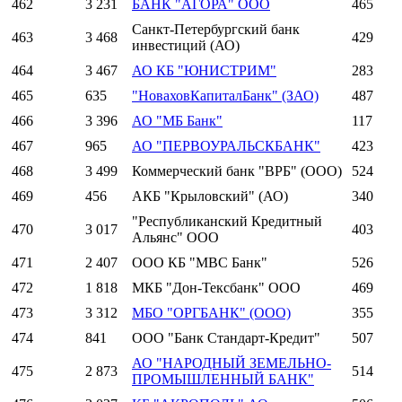
462
3 231
БАНК "АГОРА" ООО
465
Санкт-Петербургский банк
463
3 468
429
инвестиций (АО)
464
3 467
АО КБ "ЮНИСТРИМ"
283
465
635
"НоваховКапиталБанк" (ЗАО)
487
466
3 396
АО "МБ Банк"
117
467
965
АО "ПЕРВОУРАЛЬСКБАНК"
423
468
3 499
Коммерческий банк "ВРБ" (ООО)
524
469
456
АКБ "Крыловский" (АО)
340
"Республиканский Кредитный
470
3 017
403
Альянс" ООО
471
2 407
ООО КБ "МВС Банк"
526
472
1 818
МКБ "Дон-Тексбанк" ООО
469
473
3 312
МБО "ОРГБАНК" (ООО)
355
474
841
ООО "Банк Стандарт-Кредит"
507
АО "НАРОДНЫЙ ЗЕМЕЛЬНО-
475
2 873
514
ПРОМЫШЛЕННЫЙ БАНК"