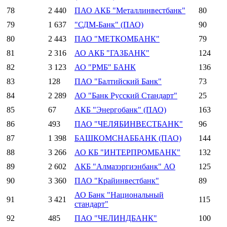
78
2 440
ПАО АКБ "Металлинвестбанк"
80
79
1 637
"СДМ-Банк" (ПАО)
90
80
2 443
ПАО "МЕТКОМБАНК"
79
81
2 316
АО АКБ "ГАЗБАНК"
124
82
3 123
АО "РМБ" БАНК
136
83
128
ПАО "Балтийский Банк"
73
84
2 289
АО "Банк Русский Стандарт"
25
85
67
АКБ "Энергобанк" (ПАО)
163
86
493
ПАО "ЧЕЛЯБИНВЕСТБАНК"
96
87
1 398
БАШКОМСНАББАНК (ПАО)
144
88
3 266
АО КБ "ИНТЕРПРОМБАНК"
132
89
2 602
АКБ "Алмазэргиэнбанк" АО
125
90
3 360
ПАО "Крайинвестбанк"
89
АО Банк "Национальный
91
3 421
115
стандарт"
92
485
ПАО "ЧЕЛИНДБАНК"
100