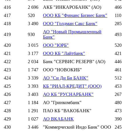
416
2 696
АКБ "ИНКАРОБАНК" (АО)
466
417
520
ООО КБ "Финанс Бизнес Банк"
110
418
3 490
ООО "Голдман Сакс Банк"
285
АО "Новый Промышленный
419
930
493
Банк"
420
3 015
ООО "ЮРБ"
520
421
3 177
ООО КБ "Лайтбанк"
421
422
2 034
Банк "СЕРВИС РЕЗЕРВ" (АО)
446
423
1 747
ООО "НОВОКИБ"
461
424
3 339
АО "Си Ди Би БАНК"
512
425
3 393
КБ "РИАЛ-КРЕДИТ" (ООО)
453
426
3 403
АО КБ "РУСНАРБАНК"
267
427
1 184
АО "Гринкомбанк"
480
428
1 291
ПАО КБ "ВАКОБАНК"
473
429
1 027
АО ВКАБАНК
390
430
3 446
"Коммерческий Индо Банк" ООО
245