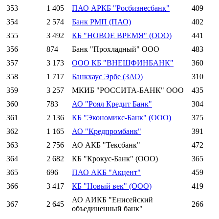
353
1 405
ПАО АРКБ "Росбизнесбанк"
409
354
2 574
Банк РМП (ПАО)
402
355
3 492
КБ "НОВОЕ ВРЕМЯ" (ООО)
441
356
874
Банк "Прохладный" ООО
483
357
3 173
ООО КБ "ВНЕШФИНБАНК"
360
358
1 717
Банкхаус Эрбе (ЗАО)
310
359
3 257
МКИБ "РОССИТА-БАНК" ООО
435
360
783
АО "Роял Кредит Банк"
304
361
2 136
КБ "Экономикс-Банк" (ООО)
375
362
1 165
АО "Кредпромбанк"
391
363
2 756
АО АКБ "Тексбанк"
472
364
2 682
КБ "Крокус-Банк" (ООО)
365
365
696
ПАО АКБ "Акцент"
459
366
3 417
КБ "Новый век" (ООО)
419
АО АИКБ "Енисейский
367
2 645
266
объединенный банк"