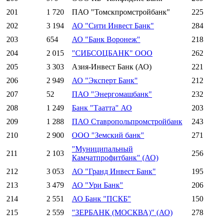
201
1 720
ПАО "Томскпромстройбанк"
225
202
3 194
АО "Сити Инвест Банк"
284
203
654
АО "Банк Воронеж"
218
204
2 015
"СИБСОЦБАНК" ООО
262
205
3 303
Азия-Инвест Банк (АО)
221
206
2 949
АО "Эксперт Банк"
212
207
52
ПАО "Энергомашбанк"
232
208
1 249
Банк "Таатта" АО
203
209
1 288
ПАО Ставропольпромстройбанк
243
210
2 900
ООО "Земский банк"
271
"Муниципальный
211
2 103
256
Камчатпрофитбанк" (АО)
212
3 053
АО "Гранд Инвест Банк"
195
213
3 479
АО "Ури Банк"
206
214
2 551
АО Банк "ПСКБ"
150
215
2 559
"ЗЕРБАНК (МОСКВА)" (АО)
278