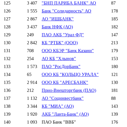
125
3 407
"БНП ПАРИБА БАНК" АО
87
126
1 555
Банк "Солидарность" АО
178
127
2 867
АО "ИШБАНК"
185
128
3 437
Банк НФК (АО)
182
129
249
ПАО АКБ "Урал ФД"
147
130
2 842
КБ "РТБК" (ООО)
213
131
708
ООО КБЭР "Банк Казани"
179
132
254
АО КБ "Хлынов"
153
133
1 573
ПАО "РосДорБанк"
180
134
65
ООО КБ "КОЛЬЦО УРАЛА"
121
135
2 914
ООО КБ "АРЕСБАНК"
130
136
212
Прио-Внешторгбанк (ПАО)
181
137
1 132
АО "Социнвестбанк"
88
138
3 344
КБ "МИА" (АО)
143
139
1 920
АКБ "Ланта-Банк" (АО)
139
140
1 093
ПАО Банк "ВВБ"
176