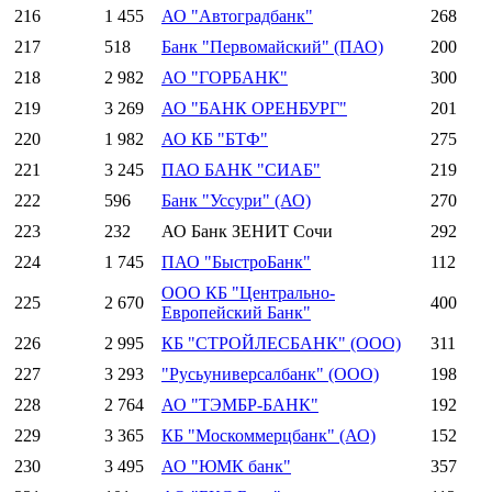
216
1 455
АО "Автоградбанк"
268
217
518
Банк "Первомайский" (ПАО)
200
218
2 982
АО "ГОРБАНК"
300
219
3 269
АО "БАНК ОРЕНБУРГ"
201
220
1 982
АО КБ "БТФ"
275
221
3 245
ПАО БАНК "СИАБ"
219
222
596
Банк "Уссури" (АО)
270
223
232
АО Банк ЗЕНИТ Сочи
292
224
1 745
ПАО "БыстроБанк"
112
ООО КБ "Центрально-
225
2 670
400
Европейский Банк"
226
2 995
КБ "СТРОЙЛЕСБАНК" (ООО)
311
227
3 293
"Русьуниверсалбанк" (ООО)
198
228
2 764
АО "ТЭМБР-БАНК"
192
229
3 365
КБ "Москоммерцбанк" (АО)
152
230
3 495
АО "ЮМК банк"
357