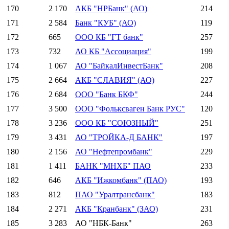
170
2 170
АКБ "НРБанк" (АО)
214
171
2 584
Банк "КУБ" (АО)
119
172
665
ООО КБ "ГТ банк"
257
173
732
АО КБ "Ассоциация"
199
174
1 067
АО "БайкалИнвестБанк"
208
175
2 664
АКБ "СЛАВИЯ" (АО)
227
176
2 684
ООО "Банк БКФ"
244
177
3 500
ООО "Фольксваген Банк РУС"
120
178
3 236
ООО КБ "СОЮЗНЫЙ"
251
179
3 431
АО "ТРОЙКА-Д БАНК"
197
180
2 156
АО "Нефтепромбанк"
229
181
1 411
БАНК "МНХБ" ПАО
233
182
646
АКБ "Ижкомбанк" (ПАО)
193
183
812
ПАО "Уралтрансбанк"
183
184
2 271
АКБ "Кранбанк" (ЗАО)
231
185
3 283
АО "НБК-Банк"
263