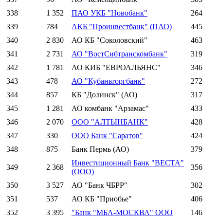
338
1 352
ПАО УКБ "Новобанк"
264
339
784
АКБ "Проинвестбанк" (ПАО)
445
340
2 830
АО КБ "Соколовский"
463
341
2 731
АО "ВостСибтранскомбанк"
319
342
1 781
АО КИБ "ЕВРОАЛЬЯНС"
346
343
478
АО "Кубаньторгбанк"
272
344
857
КБ "Долинск" (АО)
317
345
1 281
АО комбанк "Арзамас"
433
346
2 070
ООО "АЛТЫНБАНК"
428
347
330
ООО Банк "Саратов"
424
348
875
Банк Пермь (АО)
379
Инвестиционный Банк "ВЕСТА"
349
2 368
356
(ООО)
350
3 527
АО "Банк ЧБРР"
302
351
537
АО КБ "Приобье"
406
352
3 395
"Банк "МБА-МОСКВА" ООО
146