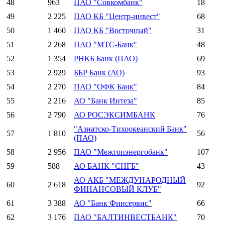
48
963
ПАО "Совкомбанк"
18
49
2 225
ПАО КБ "Центр-инвест"
68
50
1 460
ПАО КБ "Восточный"
31
51
2 268
ПАО "МТС-Банк"
48
52
1 354
РНКБ Банк (ПАО)
69
53
2 929
ББР Банк (АО)
93
54
2 270
ПАО "ОФК Банк"
84
55
2 216
АО "Банк Интеза"
85
56
2 790
АО РОСЭКСИМБАНК
76
"Азиатско-Тихоокеанский Банк"
57
1 810
56
(ПАО)
58
2 956
ПАО "Межтопэнергобанк"
107
59
588
АО БАНК "СНГБ"
43
АО АКБ "МЕЖДУНАРОДНЫЙ
60
2 618
92
ФИНАНСОВЫЙ КЛУБ"
61
3 388
АО "Банк Финсервис"
66
62
3 176
ПАО "БАЛТИНВЕСТБАНК"
70