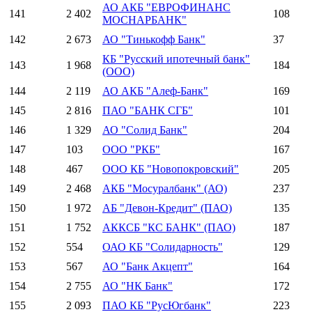
АО АКБ "ЕВРОФИНАНС
141
2 402
108
МОСНАРБАНК"
142
2 673
АО "Тинькофф Банк"
37
КБ "Русский ипотечный банк"
143
1 968
184
(ООО)
144
2 119
АО АКБ "Алеф-Банк"
169
145
2 816
ПАО "БАНК СГБ"
101
146
1 329
АО "Солид Банк"
204
147
103
ООО "РКБ"
167
148
467
ООО КБ "Новопокровский"
205
149
2 468
АКБ "Мосуралбанк" (АО)
237
150
1 972
АБ "Девон-Кредит" (ПАО)
135
151
1 752
АККСБ "КС БАНК" (ПАО)
187
152
554
ОАО КБ "Солидарность"
129
153
567
АО "Банк Акцепт"
164
154
2 755
АО "НК Банк"
172
155
2 093
ПАО КБ "РусЮгбанк"
223