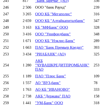
245
817
"Банк Заречье" (АО)
336
246
2 506
ООО "банк Раунд"
239
247
3 265
ООО КБ "Мегаполис"
316
248
2 659
ООО КБ "Алтайкапиталбанк"
347
249
3 163
КБ "МФБанк" ООО
328
250
3 416
ООО "Унифондбанк"
348
251
1 671
ООО КБ "Нэклис-Банк"
289
252
1 663
ПАО "Банк Премьер Кредит"
393
253
3 434
"РИАБАНК" (АО)
325
АКБ
254
1 280
"ЧУВАШКРЕДИТПРОМБАНК"
253
ПАО
255
1 189
ПАО "Плюс Банк"
109
256
1 557
АО "ВУЗ-банк"
78
257
1 763
АО КБ "ИВАНОВО"
333
258
2 738
АКБ "Держава" ПАО
158
259
1 441
"УМ-Банк" ООО
318