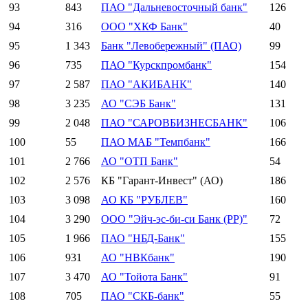
93
843
ПАО "Дальневосточный банк"
126
94
316
ООО "ХКФ Банк"
40
95
1 343
Банк "Левобережный" (ПАО)
99
96
735
ПАО "Курскпромбанк"
154
97
2 587
ПАО "АКИБАНК"
140
98
3 235
АО "СЭБ Банк"
131
99
2 048
ПАО "САРОВБИЗНЕСБАНК"
106
100
55
ПАО МАБ "Темпбанк"
166
101
2 766
АО "ОТП Банк"
54
102
2 576
КБ "Гарант-Инвест" (АО)
186
103
3 098
АО КБ "РУБЛЕВ"
160
104
3 290
ООО "Эйч-эс-би-си Банк (РР)"
72
105
1 966
ПАО "НБД-Банк"
155
106
931
АО "НВКбанк"
190
107
3 470
АО "Тойота Банк"
91
108
705
ПАО "СКБ-банк"
55