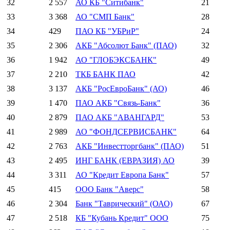
32
2 557
АО КБ "Ситибанк"
21
33
3 368
АО "СМП Банк"
28
34
429
ПАО КБ "УБРиР"
24
35
2 306
АКБ "Абсолют Банк" (ПАО)
32
36
1 942
АО "ГЛОБЭКСБАНК"
49
37
2 210
ТКБ БАНК ПАО
42
38
3 137
АКБ "РосЕвроБанк" (АО)
46
39
1 470
ПАО АКБ "Связь-Банк"
36
40
2 879
ПАО АКБ "АВАНГАРД"
53
41
2 989
АО "ФОНДСЕРВИСБАНК"
64
42
2 763
АКБ "Инвестторгбанк" (ПАО)
51
43
2 495
ИНГ БАНК (ЕВРАЗИЯ) АО
39
44
3 311
АО "Кредит Европа Банк"
57
45
415
ООО Банк "Аверс"
58
46
2 304
Банк "Таврический" (ОАО)
67
47
2 518
КБ "Кубань Кредит" ООО
75