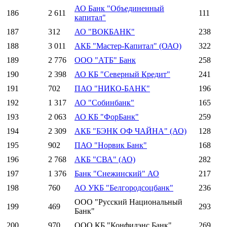
АО Банк "Объединенный
186
2 611
111
капитал"
187
312
АО "ВОКБАНК"
238
188
3 011
АКБ "Мастер-Капитал" (ОАО)
322
189
2 776
ООО "АТБ" Банк
258
190
2 398
АО КБ "Северный Кредит"
241
191
702
ПАО "НИКО-БАНК"
196
192
1 317
АО "Собинбанк"
165
193
2 063
АО КБ "ФорБанк"
259
194
2 309
АКБ "БЭНК ОФ ЧАЙНА" (АО)
128
195
902
ПАО "Норвик Банк"
168
196
2 768
АКБ "СВА" (АО)
282
197
1 376
Банк "Снежинский" АО
217
198
760
АО УКБ "Белгородсоцбанк"
236
ООО "Русский Национальный
199
469
293
Банк"
200
970
ООО КБ "Конфидэнс Банк"
269