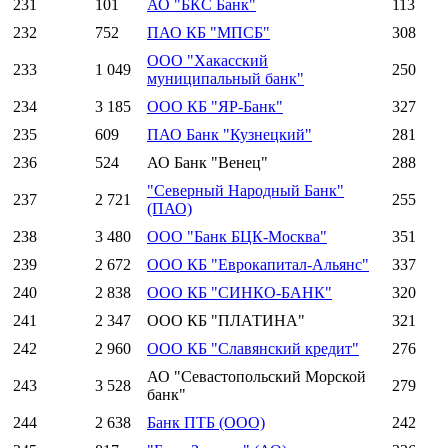
231
101
АО "БКС Банк"
113
232
752
ПАО КБ "МПСБ"
308
ООО "Хакасский
233
1 049
250
муниципальный банк"
234
3 185
ООО КБ "ЯР-Банк"
327
235
609
ПАО Банк "Кузнецкий"
281
236
524
АО Банк "Венец"
288
"Северный Народный Банк"
237
2 721
255
(ПАО)
238
3 480
ООО "Банк БЦК-Москва"
351
239
2 672
ООО КБ "Еврокапитал-Альянс"
337
240
2 838
ООО КБ "СИНКО-БАНК"
320
241
2 347
ООО КБ "ПЛАТИНА"
321
242
2 960
ООО КБ "Славянский кредит"
276
АО "Севастопольский Морской
243
3 528
279
банк"
244
2 638
Банк ПТБ (ООО)
242