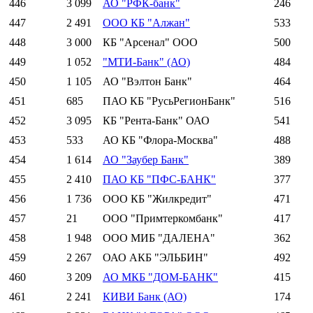
446
3 099
АО "РФК-банк"
246
447
2 491
ООО КБ "Алжан"
533
448
3 000
КБ "Арсенал" ООО
500
449
1 052
"МТИ-Банк" (АО)
484
450
1 105
АО "Вэлтон Банк"
464
451
685
ПАО КБ "РусьРегионБанк"
516
452
3 095
КБ "Рента-Банк" ОАО
541
453
533
АО КБ "Флора-Москва"
488
454
1 614
АО "Заубер Банк"
389
455
2 410
ПАО КБ "ПФС-БАНК"
377
456
1 736
ООО КБ "Жилкредит"
471
457
21
ООО "Примтеркомбанк"
417
458
1 948
ООО МИБ "ДАЛЕНА"
362
459
2 267
ОАО АКБ "ЭЛЬБИН"
492
460
3 209
АО МКБ "ДОМ-БАНК"
415
461
2 241
КИВИ Банк (АО)
174