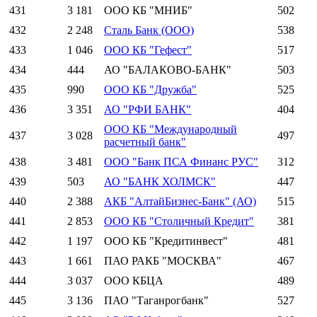
431
3 181
ООО КБ "МНИБ"
502
432
2 248
Сталь Банк (ООО)
538
433
1 046
ООО КБ "Гефест"
517
434
444
АО "БАЛАКОВО-БАНК"
503
435
990
ООО КБ "Дружба"
525
436
3 351
АО "РФИ БАНК"
404
ООО КБ "Международный
437
3 028
497
расчетный банк"
438
3 481
ООО "Банк ПСА Финанс РУС"
312
439
503
АО "БАНК ХОЛМСК"
447
440
2 388
АКБ "АлтайБизнес-Банк" (АО)
515
441
2 853
ООО КБ "Столичный Кредит"
381
442
1 197
ООО КБ "Кредитинвест"
481
443
1 661
ПАО РАКБ "МОСКВА"
467
444
3 037
ООО КБЦА
489
445
3 136
ПАО "Таганрогбанк"
527