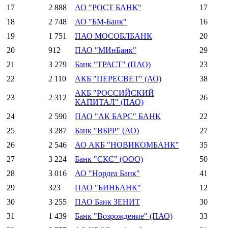
17
2 888
АО "РОСТ БАНК"
17
18
2 748
АО "БМ-Банк"
16
19
1 751
ПАО МОСОБЛБАНК
20
20
912
ПАО "МИнБанк"
29
21
3 279
Банк "ТРАСТ" (ПАО)
23
22
2 110
АКБ "ПЕРЕСВЕТ" (АО)
38
АКБ "РОССИЙСКИЙ
23
2 312
26
КАПИТАЛ" (ПАО)
24
2 590
ПАО "АК БАРС" БАНК
22
25
3 287
Банк "ВБРР" (АО)
27
26
2 546
АО АКБ "НОВИКОМБАНК"
35
27
3 224
Банк "СКС" (ООО)
50
28
3 016
АО "Нордеа Банк"
41
29
323
ПАО "БИНБАНК"
12
30
3 255
ПАО Банк ЗЕНИТ
30
31
1 439
Банк "Возрождение" (ПАО)
33