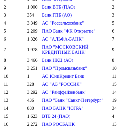
2
1 000
Банк ВТБ (ПАО)
2
3
354
Банк ГПБ (АО)
3
4
3 349
АО "Россельхозбанк"
5
5
2 209
ПАО Банк "ФК Открытие"
6
6
1 326
АО "АЛЬФА-БАНК"
7
ПАО "МОСКОВСКИЙ
7
1 978
9
КРЕДИТНЫЙ БАНК"
8
3 466
Банк НКЦ (АО)
8
9
3 251
ПАО "Промсвязьбанк"
10
10
1
АО ЮниКредит Банк
11
11
328
АО "АБ "РОССИЯ"
15
12
3 292
АО "Райффайзенбанк"
14
13
436
ПАО "Банк "Санкт-Петербург"
19
14
880
ПАО БАНК "ЮГРА"
34
15
1 623
ВТБ 24 (ПАО)
4
16
2 272
ПАО РОСБАНК
13