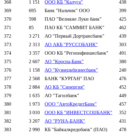
368
1 151
ООО КБ "Калуга"
438
369
695
Банк "Нальчик" ООО
399
370
598
ПАО "Великие Луки банк"
425
371
85
ПАО КБ "САММИТ БАНК"
462
372
3 271
АО "Первый Дортрансбанк"
439
373
2 313
АО АКБ "РУССОБАНК"
303
374
3 357
ООО КБ "Регионфинансбанк"
491
375
2 607
АО "Кросна-Банк"
380
376
1 158
АО "Кузнецкбизнесбанк"
240
377
2 568
БАНК "КУРГАН" ПАО
476
378
2 884
АО КБ "Синергия"
452
379
1 635
АО "Тагилбанк"
449
380
1 973
ООО "АвтоКредитБанк"
457
381
3 010
ООО КБ "ИНВЕСТСОЦБАНК"
352
382
3 207
АО "РУНА-БАНК"
431
383
2 990
КБ "Байкалкредобанк" (ПАО)
478