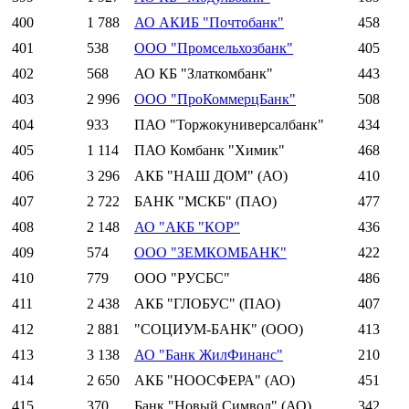
400
1 788
АО АКИБ "Почтобанк"
458
401
538
ООО "Промсельхозбанк"
405
402
568
АО КБ "Златкомбанк"
443
403
2 996
ООО "ПроКоммерцБанк"
508
404
933
ПАО "Торжокуниверсалбанк"
434
405
1 114
ПАО Комбанк "Химик"
468
406
3 296
АКБ "НАШ ДОМ" (АО)
410
407
2 722
БАНК "МСКБ" (ПАО)
477
408
2 148
АО "АКБ "КОР"
436
409
574
ООО "ЗЕМКОМБАНК"
422
410
779
ООО "РУСБС"
486
411
2 438
АКБ "ГЛОБУС" (ПАО)
407
412
2 881
"СОЦИУМ-БАНК" (ООО)
413
413
3 138
АО "Банк ЖилФинанс"
210
414
2 650
АКБ "НООСФЕРА" (АО)
451
415
370
Банк "Новый Символ" (АО)
342