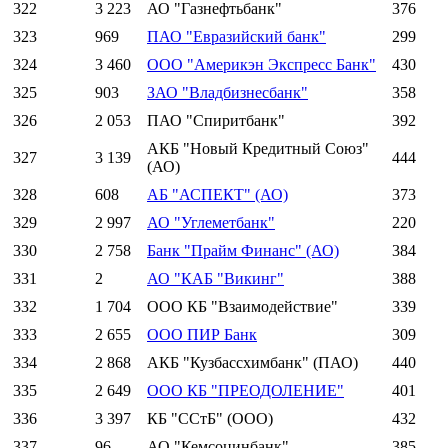
322
3 223
АО "Газнефтьбанк"
376
323
969
ПАО "Евразийский банк"
299
324
3 460
ООО "Америкэн Экспресс Банк"
430
325
903
ЗАО "Владбизнесбанк"
358
326
2 053
ПАО "Спиритбанк"
392
АКБ "Новый Кредитный Союз"
327
3 139
444
(АО)
328
608
АБ "АСПЕКТ" (АО)
373
329
2 997
АО "Углеметбанк"
220
330
2 758
Банк "Прайм Финанс" (АО)
384
331
2
АО "КАБ "Викинг"
388
332
1 704
ООО КБ "Взаимодействие"
339
333
2 655
ООО ПИР Банк
309
334
2 868
АКБ "Кузбассхимбанк" (ПАО)
440
335
2 649
ООО КБ "ПРЕОДОЛЕНИЕ"
401
336
3 397
КБ "ССтБ" (ООО)
432
337
96
АО "Кемсоцинбанк"
385