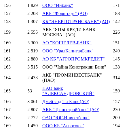
156
1 829
ООО "Инбанк"
171
157
2 208
АКБ "Форштадт" (АО)
188
158
1 307
КБ "ЭНЕРГОТРАНСБАНК" (АО)
142
АКБ "ЯПЫ КРЕДИ БАНК
159
2 555
226
МОСКВА" (АО)
160
3 300
АО "КОШЕЛЕВ-БАНК"
151
161
2 519
ООО "УралКапиталБанк"
249
162
2 880
АО КБ "АГРОПРОМКРЕДИТ"
145
163
3 515
ООО "Чайна Констракшн Банк"
138
АКБ "ПРОМИНВЕСТБАНК"
164
2 433
314
(ПАО)
ПАО Банк
165
53
159
"АЛЕКСАНДРОВСКИЙ"
166
3 061
Джей энд Ти Банк (АО)
157
167
2 807
АКБ "Трансстройбанк" (АО)
230
168
2 772
ОАО "ЮГ-Инвестбанк"
209
169
1 459
ООО КБ "Агросоюз"
194