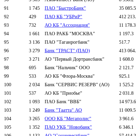
91
1 745
ПАО "БыстроБанк"
35 085.5
92
429
ПАО КБ "УБРиР"
412 213
93
732
АО КБ "Ассоциация"
11 178.3
94
1 661
ПАО РАКБ "МОСКВА"
1 197.3
95
3 136
ПАО "Таганрогбанк"
517.7
96
3 279
Банк "ТРАСТ" (ПАО)
413 064
97
3 271
АО "Первый Дортрансбанк"
1 608.0
98
695
Банк "Нальчик" ООО
2 121.7
99
533
АО КБ "Флора-Москва"
925.1
100
2 034
Банк "СЕРВИС РЕЗЕРВ" (АО)
1 525.2
101
537
АО КБ "Приобье"
2 031.8
102
1 093
ПАО Банк "ВВБ"
14 973.6
103
1 249
Банк "Таатта" АО
11 009.5
104
3 265
ООО КБ "Мегаполис"
3 961.6
105
1 352
ПАО УКБ "Новобанк"
6 346.1
106
1 132
АО "Социнвестбанк"
57 414.2