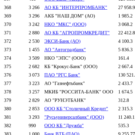
368
3 266
АО КБ "ИНТЕРПРОМБАНК"
27 958.9
369
3 296
АКБ "НАШ ДОМ" (АО)
1 985.2
370
3 242
НКО "МКС" (ООО)
3 068.2
371
2 880
АО КБ "АГРОПРОМКРЕДИТ"
22 412.8
372
2 530
ЭКСИ-Банк (АО)
4 100.3
373
1 455
АО "Автоградбанк"
5 836.3
374
3 509
НКО "ЭПС" (ООО)
161.4
375
2 682
КБ "Крокус-Банк" (ООО)
2 667.4
376
3 073
ПАО "РГС Банк"
130 521
377
3 223
АО "Газнефтьбанк"
2 433.7
378
3 257
МКИБ "РОССИТА-БАНК" ООО
1 674.5
379
2 829
АО "РУНЭТБАНК"
312.8
380
2 853
ООО КБ "Столичный Кредит"
2 315.3
381
3 293
"Русьуниверсалбанк" (ООО)
11 240.1
382
990
ООО КБ "Дружба"
535.3
383
1 000
Банк ВТБ (ПАО)
9 255 77