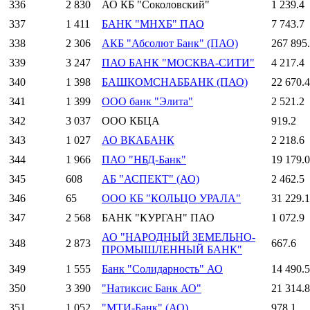
336
2 830
АО КБ "Соколовский"
1 239.4
337
1 411
БАНК "МНХБ" ПАО
7 743.7
338
2 306
АКБ "Абсолют Банк" (ПАО)
267 895
339
3 247
ПАО БАНК "МОСКВА-СИТИ"
4 217.4
340
1 398
БАШКОМСНАББАНК (ПАО)
22 670.4
341
1 399
ООО банк "Элита"
2 521.2
342
3 037
ООО КБЦА
919.2
343
1 027
АО ВКАБАНК
2 218.6
344
1 966
ПАО "НБД-Банк"
19 179.0
345
608
АБ "АСПЕКТ" (АО)
2 462.5
346
65
ООО КБ "КОЛЬЦО УРАЛА"
31 229.1
347
2 568
БАНК "КУРГАН" ПАО
1 072.9
АО "НАРОДНЫЙ ЗЕМЕЛЬНО-
348
2 873
667.6
ПРОМЫШЛЕННЫЙ БАНК"
349
1 555
Банк "Солидарность" АО
14 490.5
350
3 390
"Натиксис Банк АО"
21 314.8
351
1 052
"МТИ-Банк" (АО)
978.1