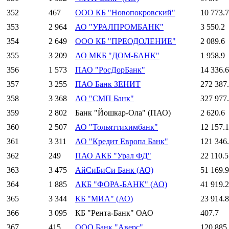
352
467
ООО КБ "Новопокровский"
10 773.7
353
2 964
АО "УРАЛПРОМБАНК"
3 550.2
354
2 649
ООО КБ "ПРЕОДОЛЕНИЕ"
2 089.6
355
3 209
АО МКБ "ДОМ-БАНК"
1 958.9
356
1 573
ПАО "РосДорБанк"
14 336.6
357
3 255
ПАО Банк ЗЕНИТ
272 387
358
3 368
АО "СМП Банк"
327 977
359
2 802
Банк "Йошкар-Ола" (ПАО)
2 620.6
360
2 507
АО "Тольяттихимбанк"
12 157.1
361
3 311
АО "Кредит Европа Банк"
121 346
362
249
ПАО АКБ "Урал ФД"
22 110.5
363
3 475
АйСиБиСи Банк (АО)
51 169.9
364
1 885
АКБ "ФОРА-БАНК" (АО)
41 919.2
365
3 344
КБ "МИА" (АО)
23 914.8
366
3 095
КБ "Рента-Банк" ОАО
407.7
367
415
ООО Банк "Аверс"
120 885