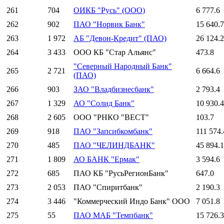
261
704
ОИКБ "Русь" (ООО)
6 777.6
262
902
ПАО "Норвик Банк"
15 640.7
263
1 972
АБ "Девон-Кредит" (ПАО)
26 124.2
264
3 433
ООО КБ "Стар Альянс"
473.8
"Северный Народный Банк"
265
2 721
6 664.6
(ПАО)
266
903
ЗАО "Владбизнесбанк"
2 793.4
267
1 329
АО "Солид Банк"
10 930.4
268
2 605
ООО "РНКО "ВЕСТ"
103.7
269
918
ПАО "Запсибкомбанк"
111 574.
270
485
ПАО "ЧЕЛИНДБАНК"
45 894.1
271
1 809
АО БАНК "Ермак"
3 594.6
272
685
ПАО КБ "РусьРегионБанк"
647.0
273
2 053
ПАО "Спиритбанк"
2 190.3
274
3 446
"Коммерческий Индо Банк" ООО
7 051.8
275
55
ПАО МАБ "Темпбанк"
15 726.3