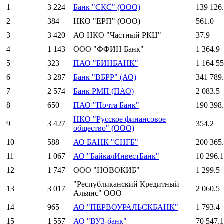
1
3 224
Банк "СКС" (ООО)
139 126
2
384
НКО "ЕРП" (ООО)
561.0
3
3 420
АО НКО "Частный РКЦ"
37.9
4
1 143
ООО "ФФИН Банк"
1 364.9
5
323
ПАО "БИНБАНК"
1 164 55
6
3 287
Банк "ВБРР" (АО)
341 789
7
2 574
Банк РМП (ПАО)
2 083.5
8
650
ПАО "Почта Банк"
190 398
НКО "Русское финансовое
9
3 427
354.2
общество" (ООО)
10
588
АО БАНК "СНГБ"
200 365
11
1 067
АО "БайкалИнвестБанк"
10 296.1
12
1 747
ООО "НОВОКИБ"
1 299.5
"Республиканский Кредитный
13
3 017
2 060.5
Альянс" ООО
14
965
АО "ПЕРВОУРАЛЬСКБАНК"
1 793.4
15
1 557
АО "ВУЗ-банк"
70 547.1