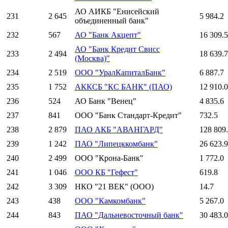
АО АИКБ "Енисейский
231
2 645
5 984.2
объединенный банк"
232
567
АО "Банк Акцепт"
16 309.5
АО "Банк Кредит Свисс
233
2 494
18 639.7
(Москва)"
234
2 519
ООО "УралКапиталБанк"
6 887.7
235
1 752
АККСБ "КС БАНК" (ПАО)
12 910.0
236
524
АО Банк "Венец"
4 835.6
237
841
ООО "Банк Стандарт-Кредит"
732.5
238
2 879
ПАО АКБ "АВАНГАРД"
128 809
239
1 242
ПАО "Липецккомбанк"
26 623.9
240
2 499
ООО "Крона-Банк"
1 772.0
241
1 046
ООО КБ "Гефест"
619.8
242
3 309
НКО "21 ВЕК" (ООО)
14.7
243
438
ООО "Камкомбанк"
5 267.0
244
843
ПАО "Дальневосточный банк"
30 483.0