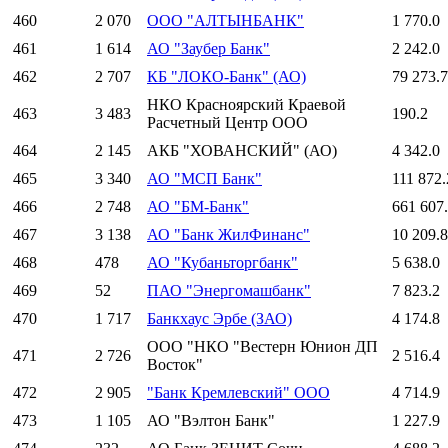
460
2 070
ООО "АЛТЫНБАНК"
1 770.0
461
1 614
АО "Заубер Банк"
2 242.0
462
2 707
КБ "ЛОКО-Банк" (АО)
79 273.7
НКО Красноярский Краевой
463
3 483
190.2
Расчетный Центр ООО
464
2 145
АКБ "ХОВАНСКИЙ" (АО)
4 342.0
465
3 340
АО "МСП Банк"
111 872.
466
2 748
АО "БМ-Банк"
661 607
467
3 138
АО "Банк ЖилФинанс"
10 209.8
468
478
АО "Кубаньторгбанк"
5 638.0
469
52
ПАО "Энергомашбанк"
7 823.2
470
1 717
Банкхаус Эрбе (ЗАО)
4 174.8
ООО "НКО "Вестерн Юнион ДП
471
2 726
2 516.4
Восток"
472
2 905
"Банк Кремлевский" ООО
4 714.9
473
1 105
АО "Вэлтон Банк"
1 227.9