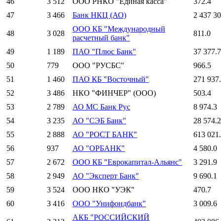
46
3 512
ООО РНКО "Единая касса"
372.4
47
3 466
Банк НКЦ (АО)
2 437 30
ООО КБ "Международный
48
3 028
811.0
расчетный банк"
49
1 189
ПАО "Плюс Банк"
37 377.7
50
779
ООО "РУСБС"
966.5
51
1 460
ПАО КБ "Восточный"
271 937
52
3 486
НКО "ФИНЧЕР" (ООО)
503.4
53
2 789
АО МС Банк Рус
8 974.3
54
3 235
АО "СЭБ Банк"
28 574.2
55
2 888
АО "РОСТ БАНК"
613 021
56
937
АО "ОРБАНК"
4 580.0
57
2 672
ООО КБ "Еврокапитал-Альянс"
3 291.9
58
2 949
АО "Эксперт Банк"
9 690.1
59
3 524
ООО НКО "УЭК"
470.7
60
3 416
ООО "Унифондбанк"
3 009.6
АКБ "РОССИЙСКИЙ