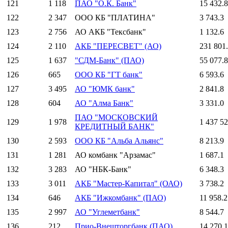
121
1 118
ПАО "О.К. Банк"
15 432.8
122
2 347
ООО КБ "ПЛАТИНА"
3 743.3
123
2 756
АО АКБ "Тексбанк"
1 132.6
124
2 110
АКБ "ПЕРЕСВЕТ" (АО)
231 801
125
1 637
"СДМ-Банк" (ПАО)
55 077.8
126
665
ООО КБ "ГТ банк"
6 593.6
127
3 495
АО "ЮМК банк"
2 841.8
128
604
АО "Алма Банк"
3 331.0
ПАО "МОСКОВСКИЙ
129
1 978
1 437 52
КРЕДИТНЫЙ БАНК"
130
2 593
ООО КБ "Альба Альянс"
8 213.9
131
1 281
АО комбанк "Арзамас"
1 687.1
132
3 283
АО "НБК-Банк"
6 348.3
133
3 011
АКБ "Мастер-Капитал" (ОАО)
3 738.2
134
646
АКБ "Ижкомбанк" (ПАО)
11 958.2
135
2 997
АО "Углеметбанк"
8 544.7
136
212
Прио-Внешторгбанк (ПАО)
14 270.1