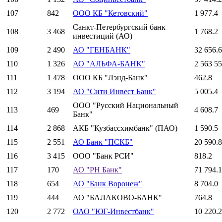
107
842
ООО КБ "Кетовский"
1 977.4
Санкт-Петербургский банк
108
3 468
1 768.2
инвестиций (АО)
109
2 490
АО "ГЕНБАНК"
32 656.6
110
1 326
АО "АЛЬФА-БАНК"
2 563 55
111
1 478
ООО КБ "Лэнд-Банк"
462.8
112
3 194
АО "Сити Инвест Банк"
5 005.4
ООО "Русский Национальный
113
469
4 608.7
Банк"
114
2 868
АКБ "Кузбассхимбанк" (ПАО)
1 590.5
115
2 551
АО Банк "ПСКБ"
20 590.8
116
3 415
ООО "Банк РСИ"
818.2
117
170
АО "РН Банк"
71 794.1
118
654
АО "Банк Воронеж"
8 704.0
119
444
АО "БАЛАКОВО-БАНК"
764.8
120
2 772
ОАО "ЮГ-Инвестбанк"
10 220.2