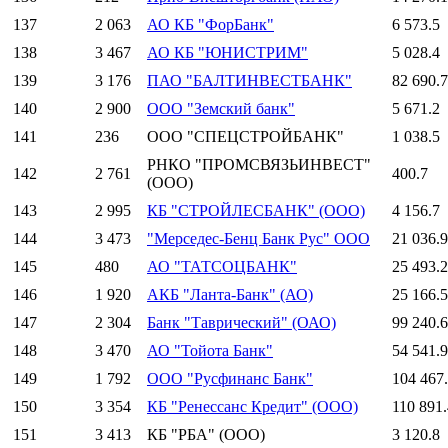
137
2 063
АО КБ "ФорБанк"
6 573.5
138
3 467
АО КБ "ЮНИСТРИМ"
5 028.4
139
3 176
ПАО "БАЛТИНВЕСТБАНК"
82 690.7
140
2 900
ООО "Земский банк"
5 671.2
141
236
ООО "СПЕЦСТРОЙБАНК"
1 038.5
РНКО "ПРОМСВЯЗЬИНВЕСТ"
142
2 761
400.7
(ООО)
143
2 995
КБ "СТРОЙЛЕСБАНК" (ООО)
4 156.7
144
3 473
"Мерседес-Бенц Банк Рус" ООО
21 036.9
145
480
АО "ТАТСОЦБАНК"
25 493.2
146
1 920
АКБ "Ланта-Банк" (АО)
25 166.5
147
2 304
Банк "Таврический" (ОАО)
99 240.6
148
3 470
АО "Тойота Банк"
54 541.9
149
1 792
ООО "Русфинанс Банк"
104 467
150
3 354
КБ "Ренессанс Кредит" (ООО)
110 891.
151
3 413
КБ "РБА" (ООО)
3 120.8