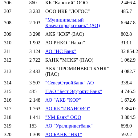
306
860
КБ "Канский" ООО
2 466.4
307
3 233
ООО ИКБ "ЛОГОС"
485.7
"Муниципальный
308
2 103
6 647.8
Камчатпрофитбанк" (АО)
309
3 298
АКБ "КЭБ" (ЗАО)
802.8
310
1 902
АО РНКО "Нарат"
313.1
311
3 124
АО "НС Банк"
32 854.2
312
2 722
БАНК "МСКБ" (ПАО)
1 062.9
АКБ "ПРОМИНВЕСТБАНК"
313
2 433
4 082.7
(ПАО)
314
3 507
"СеверСтройБанк" АО
338.4
315
435
ПАО "Бест Эффортс Банк"
4 746.5
316
2 148
АО "АКБ "КОР"
1 672.6
317
1 763
АО КБ "ИВАНОВО"
3 364.0
318
1 441
"УМ-Банк" ООО
3 804.5
319
153
АО "Уралприватбанк"
698.0
320
1 309
АО БАНК "НБТ"
592.2