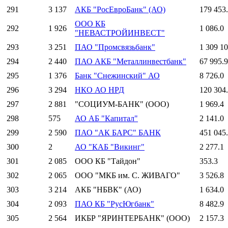
291
3 137
АКБ "РосЕвроБанк" (АО)
179 453
ООО КБ
292
1 926
1 086.0
"НЕВАСТРОЙИНВЕСТ"
293
3 251
ПАО "Промсвязьбанк"
1 309 10
294
2 440
ПАО АКБ "Металлинвестбанк"
67 995.9
295
1 376
Банк "Снежинский" АО
8 726.0
296
3 294
НКО АО НРД
120 304
297
2 881
"СОЦИУМ-БАНК" (ООО)
1 969.4
298
575
АО АБ "Капитал"
2 141.0
299
2 590
ПАО "АК БАРС" БАНК
451 045
300
2
АО "КАБ "Викинг"
2 277.1
301
2 085
ООО КБ "Тайдон"
353.3
302
2 065
ООО "МКБ им. С. ЖИВАГО"
3 526.8
303
3 214
АКБ "НБВК" (АО)
1 634.0
304
2 093
ПАО КБ "РусЮгбанк"
8 482.9
305
2 564
ИКБР "ЯРИНТЕРБАНК" (ООО)
2 157.3