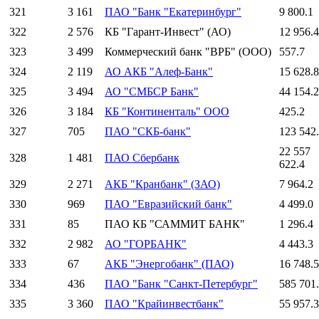
321
3 161
ПАО "Банк "Екатеринбург"
9 800.1
322
2 576
КБ "Гарант-Инвест" (АО)
12 956.4
323
3 499
Коммерческий банк "ВРБ" (ООО)
557.7
324
2 119
АО АКБ "Алеф-Банк"
15 628.8
325
3 494
АО "СМБСР Банк"
44 154.2
326
3 184
КБ "Континенталь" ООО
425.2
327
705
ПАО "СКБ-банк"
123 542
22 557
328
1 481
ПАО Сбербанк
622.4
329
2 271
АКБ "Кранбанк" (ЗАО)
7 964.2
330
969
ПАО "Евразийский банк"
4 499.0
331
85
ПАО КБ "САММИТ БАНК"
1 296.4
332
2 982
АО "ГОРБАНК"
4 443.3
333
67
АКБ "Энергобанк" (ПАО)
16 748.5
334
436
ПАО "Банк "Санкт-Петербург"
585 701
335
3 360
ПАО "Крайинвестбанк"
55 957.3