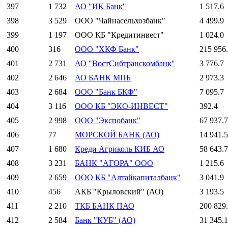
397
1 732
АО "ИК Банк"
1 517.6
398
3 529
ООО "Чайнасельхозбанк"
4 499.9
399
1 197
ООО КБ "Кредитинвест"
1 024.0
400
316
ООО "ХКФ Банк"
215 956
401
2 731
АО "ВостСибтранскомбанк"
3 776.7
402
2 646
АО БАНК МПБ
2 973.3
403
2 684
ООО "Банк БКФ"
7 095.7
404
3 116
ООО КБ "ЭКО-ИНВЕСТ"
392.4
405
2 998
ООО "Экспобанк"
67 937.7
406
77
МОРСКОЙ БАНК (АО)
14 941.5
407
1 680
Креди Агриколь КИБ АО
58 643.7
408
3 231
БАНК "АГОРА" ООО
1 215.6
409
2 659
ООО КБ "Алтайкапиталбанк"
3 041.9
410
456
АКБ "Крыловский" (АО)
3 193.5
411
2 210
ТКБ БАНК ПАО
200 829
412
2 584
Банк "КУБ" (АО)
31 345.1