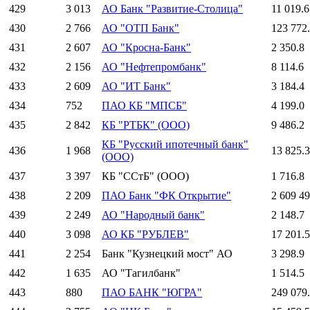
429
3 013
АО Банк "Развитие-Столица"
11 019.6
430
2 766
АО "ОТП Банк"
123 772
431
2 607
АО "Кросна-Банк"
2 350.8
432
2 156
АО "Нефтепромбанк"
8 114.6
433
2 609
АО "ИТ Банк"
3 184.4
434
752
ПАО КБ "МПСБ"
4 199.0
435
2 842
КБ "РТБК" (ООО)
9 486.2
КБ "Русский ипотечный банк"
436
1 968
13 825.3
(ООО)
437
3 397
КБ "ССтБ" (ООО)
1 716.8
438
2 209
ПАО Банк "ФК Открытие"
2 609 49
439
2 249
АО "Народный банк"
2 148.7
440
3 098
АО КБ "РУБЛЕВ"
17 201.5
441
2 254
Банк "Кузнецкий мост" АО
3 298.9
442
1 635
АО "Тагилбанк"
1 514.5
443
880
ПАО БАНК "ЮГРА"
249 079