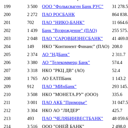
199
3 500
ООО "Фольксваген Банк РУС"
31 278.5
200
2 272
ПАО РОСБАНК
864 838
201
702
ПАО "НИКО-БАНК"
11 664.6
202
1 439
Банк "Возрождение" (ПАО)
255 575
203
2 048
ПАО "САРОВБИЗНЕСБАНК"
41 469.0
204
149
НКО "Континент Финанс" (ПАО)
208.0
205
2 374
АО "НДБанк"
2 311.7
206
3 380
АО "Телекоммерц Банк"
574.4
207
3 318
НКО "РКЦ ДВ" (АО)
52.4
208
1 765
АО ЕАТПБанк
1 143.2
209
912
ПАО "МИнБанк"
293 145
210
3 508
НКО "МОНЕТА.РУ" (ООО)
335.6
211
3 001
ПАО АКБ "Приморье"
31 047.5
212
3 304
НКО АО "ЛИДЕР"
425.7
213
493
ПАО "ЧЕЛЯБИНВЕСТБАНК"
48 059.6
214
3 516
ООО "ОНЕЙ БАНК"
2 498.0