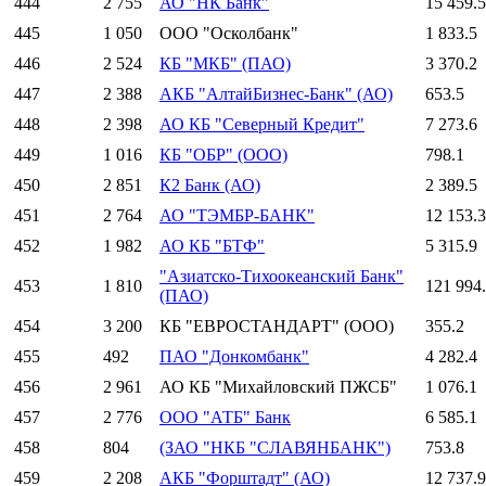
444
2 755
АО "НК Банк"
15 459.5
445
1 050
ООО "Осколбанк"
1 833.5
446
2 524
КБ "МКБ" (ПАО)
3 370.2
447
2 388
АКБ "АлтайБизнес-Банк" (АО)
653.5
448
2 398
АО КБ "Северный Кредит"
7 273.6
449
1 016
КБ "ОБР" (ООО)
798.1
450
2 851
К2 Банк (АО)
2 389.5
451
2 764
АО "ТЭМБР-БАНК"
12 153.3
452
1 982
АО КБ "БТФ"
5 315.9
"Азиатско-Тихоокеанский Банк"
453
1 810
121 994
(ПАО)
454
3 200
КБ "ЕВРОСТАНДАРТ" (ООО)
355.2
455
492
ПАО "Донкомбанк"
4 282.4
456
2 961
АО КБ "Михайловский ПЖСБ"
1 076.1
457
2 776
ООО "АТБ" Банк
6 585.1
458
804
(ЗАО "НКБ "СЛАВЯНБАНК")
753.8
459
2 208
АКБ "Форштадт" (АО)
12 737.9