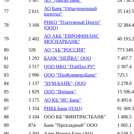
76
3 307
АО "Данске банк"
24 758.3
АО Банк "Объединенный
77
2 611
35 143.5
капитал"
РНКО "Платежный Центр"
78
3 166
32 384.4
(ООО)
АО АКБ "ЕВРОФИНАНС
79
2 402
40 193.2
МОСНАРБАНК"
80
328
АО "АБ "РОССИЯ"
773 349
81
1 293
БАНК "НЕЙВА" ООО
7 497.7
82
3 517
ООО НКО "ПэйПал РУ"
2 307.4
83
2 996
ООО "ПроКоммерцБанк"
725.1
84
1 137
"БУМ-БАНК", ООО
2 278.0
85
1 829
ООО "Инбанк"
15 596.4
86
3 175
АО КБ "ИС Банк"
6 495.6
87
1 354
РНКБ Банк (ПАО)
91 369.3
88
3 104
ООО КБ "ФИНТРАСТБАНК"
1 496.5
89
874
Банк "Прохладный" ООО
1 001.1
90
3 303
Азия-Инвест Банк (АО)
8 538.2