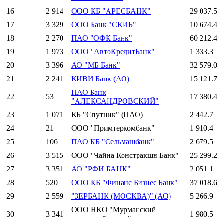
16
2 914
ООО КБ "АРЕСБАНК"
29 037.5
17
3 329
ООО Банк "СКИБ"
10 674.4
18
2 270
ПАО "ОФК Банк"
60 212.4
19
1 973
ООО "АвтоКредитБанк"
1 333.3
20
3 396
АО "МБ Банк"
32 579.0
21
2 241
КИВИ Банк (АО)
15 121.7
ПАО Банк
22
53
17 380.4
"АЛЕКСАНДРОВСКИЙ"
23
1 071
КБ "Спутник" (ПАО)
2 442.7
24
21
ООО "Примтеркомбанк"
1 910.4
25
106
ПАО КБ "Сельмашбанк"
2 679.5
26
3 515
ООО "Чайна Констракшн Банк"
25 299.2
27
3 351
АО "РФИ БАНК"
2 051.1
28
520
ООО КБ "Финанс Бизнес Банк"
37 018.6
29
2 559
"ЗЕРБАНК (МОСКВА)" (АО)
5 266.9
ООО НКО "Мурманский
30
3 341
1 980.5