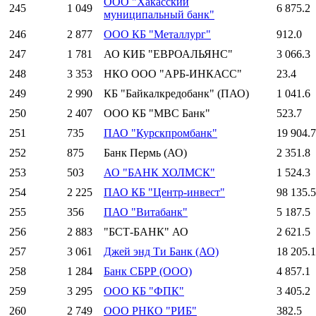
ООО "Хакасский
245
1 049
6 875.2
муниципальный банк"
246
2 877
ООО КБ "Металлург"
912.0
247
1 781
АО КИБ "ЕВРОАЛЬЯНС"
3 066.3
248
3 353
НКО ООО "АРБ-ИНКАСС"
23.4
249
2 990
КБ "Байкалкредобанк" (ПАО)
1 041.6
250
2 407
ООО КБ "МВС Банк"
523.7
251
735
ПАО "Курскпромбанк"
19 904.7
252
875
Банк Пермь (АО)
2 351.8
253
503
АО "БАНК ХОЛМСК"
1 524.3
254
2 225
ПАО КБ "Центр-инвест"
98 135.5
255
356
ПАО "Витабанк"
5 187.5
256
2 883
"БСТ-БАНК" АО
2 621.5
257
3 061
Джей энд Ти Банк (АО)
18 205.1
258
1 284
Банк СБРР (ООО)
4 857.1
259
3 295
ООО КБ "ФПК"
3 405.2
260
2 749
ООО РНКО "РИБ"
382.5