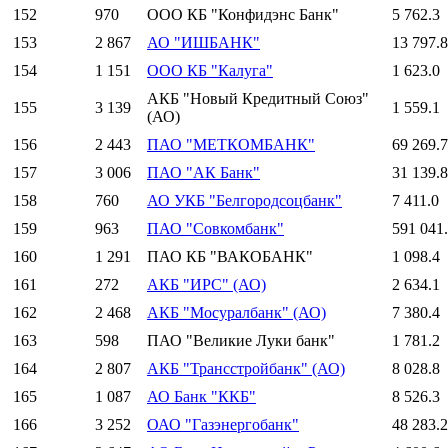
152
970
ООО КБ "Конфидэнс Банк"
5 762.3
153
2 867
АО "ИШБАНК"
13 797.8
154
1 151
ООО КБ "Калуга"
1 623.0
АКБ "Новый Кредитный Союз"
155
3 139
1 559.1
(АО)
156
2 443
ПАО "МЕТКОМБАНК"
69 269.7
157
3 006
ПАО "АК Банк"
31 139.8
158
760
АО УКБ "Белгородсоцбанк"
7 411.0
159
963
ПАО "Совкомбанк"
591 041
160
1 291
ПАО КБ "ВАКОБАНК"
1 098.4
161
272
АКБ "ИРС" (АО)
2 634.1
162
2 468
АКБ "Мосуралбанк" (АО)
7 380.4
163
598
ПАО "Великие Луки банк"
1 781.2
164
2 807
АКБ "Трансстройбанк" (АО)
8 028.8
165
1 087
АО Банк "ККБ"
8 526.3
166
3 252
ОАО "Газэнергобанк"
48 283.2