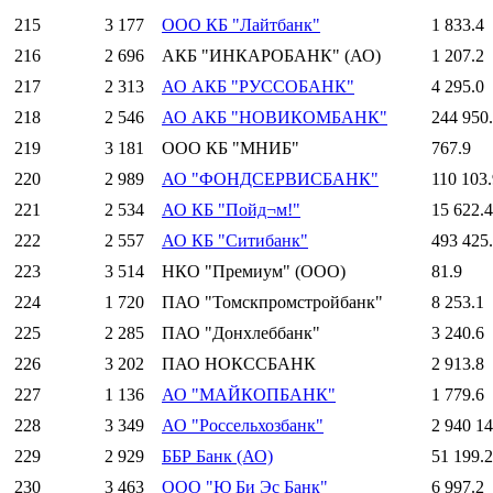
215
3 177
ООО КБ "Лайтбанк"
1 833.4
216
2 696
АКБ "ИНКАРОБАНК" (АО)
1 207.2
217
2 313
АО АКБ "РУССОБАНК"
4 295.0
218
2 546
АО АКБ "НОВИКОМБАНК"
244 950
219
3 181
ООО КБ "МНИБ"
767.9
220
2 989
АО "ФОНДСЕРВИСБАНК"
110 103.
221
2 534
АО КБ "Пойд¬м!"
15 622.4
222
2 557
АО КБ "Ситибанк"
493 425
223
3 514
НКО "Премиум" (ООО)
81.9
224
1 720
ПАО "Томскпромстройбанк"
8 253.1
225
2 285
ПАО "Донхлеббанк"
3 240.6
226
3 202
ПАО НОКССБАНК
2 913.8
227
1 136
АО "МАЙКОПБАНК"
1 779.6
228
3 349
АО "Россельхозбанк"
2 940 14
229
2 929
ББР Банк (АО)
51 199.2
230
3 463
ООО "Ю Би Эс Банк"
6 997.2