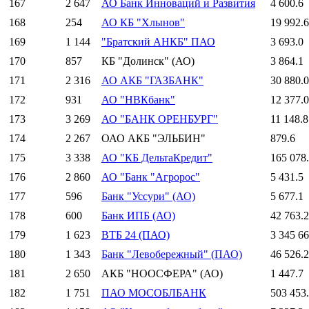
167
2 647
АО Банк Инноваций и Развития
4 600.6
168
254
АО КБ "Хлынов"
19 992.6
169
1 144
"Братский АНКБ" ПАО
3 693.0
170
857
КБ "Долинск" (АО)
3 864.1
171
2 316
АО АКБ "ГАЗБАНК"
30 880.0
172
931
АО "НВКбанк"
12 377.0
173
3 269
АО "БАНК ОРЕНБУРГ"
11 148.8
174
2 267
ОАО АКБ "ЭЛЬБИН"
879.6
175
3 338
АО "КБ ДельтаКредит"
165 078
176
2 860
АО "Банк "Агророс"
5 431.5
177
596
Банк "Уссури" (АО)
5 677.1
178
600
Банк ИПБ (АО)
42 763.2
179
1 623
ВТБ 24 (ПАО)
3 345 66
180
1 343
Банк "Левобережный" (ПАО)
46 526.2
181
2 650
АКБ "НООСФЕРА" (АО)
1 447.7
182
1 751
ПАО МОСОБЛБАНК
503 453