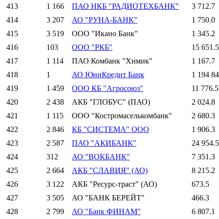
413
1 166
ПАО НКБ "РАДИОТЕХБАНК"
3 712.7
414
3 207
АО "РУНА-БАНК"
1 750.0
415
3 519
ООО "Икано Банк"
1 345.2
416
103
ООО "РКБ"
15 651.5
417
1 114
ПАО Комбанк "Химик"
1 167.7
418
1
АО ЮниКредит Банк
1 194 84
419
1 459
ООО КБ "Агросоюз"
11 776.5
420
2 438
АКБ "ГЛОБУС" (ПАО)
2 024.8
421
1 115
ООО "Костромаселькомбанк"
2 680.3
422
2 846
КБ "СИСТЕМА" ООО
1 906.3
423
2 587
ПАО "АКИБАНК"
24 954.5
424
312
АО "ВОКБАНК"
7 351.3
425
2 664
АКБ "СЛАВИЯ" (АО)
8 215.2
426
3 122
АКБ "Ресурс-траст" (АО)
673.5
427
3 505
АО "БАНК БЕРЕЙТ"
466.3
428
2 799
АО "Банк ФИНАМ"
6 807.1