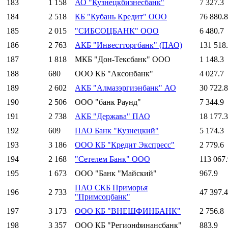
183
1 158
АО "Кузнецкбизнесбанк"
7 327.3
184
2 518
КБ "Кубань Кредит" ООО
76 880.8
185
2 015
"СИБСОЦБАНК" ООО
6 480.7
186
2 763
АКБ "Инвестторгбанк" (ПАО)
131 518
187
1 818
МКБ "Дон-Тексбанк" ООО
1 148.3
188
680
ООО КБ "Аксонбанк"
4 027.7
189
2 602
АКБ "Алмазэргиэнбанк" АО
30 722.8
190
2 506
ООО "банк Раунд"
7 344.9
191
2 738
АКБ "Держава" ПАО
18 177.3
192
609
ПАО Банк "Кузнецкий"
5 174.3
193
3 186
ООО КБ "Кредит Экспресс"
2 779.6
194
2 168
"Сетелем Банк" ООО
113 067.
195
1 673
ООО "Банк "Майский"
967.9
ПАО СКБ Приморья
196
2 733
47 397.4
"Примсоцбанк"
197
3 173
ООО КБ "ВНЕШФИНБАНК"
2 756.8
198
3 357
ООО КБ "Регионфинансбанк"
883.9