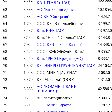
61
2 312
403 086
КАПИТАЛ" (ПАО)
62
3 388
АО "Банк Финсервис"
102 854
63
2 884
АО КБ "Синергия"
1 424.7
64
1 704
ООО КБ "Взаимодействие"
3 199.7
65
3 437
Банк НФК (АО)
13 972.0
66
370
Банк "Новый Символ" (АО)
3 143.8
67
708
ООО КБЭР "Банк Казани"
14 348.5
68
3 525
ООО "КЭБ ЭйчЭнБи Банк"
9 355.7
69
3 450
Банк "РЕСО Кредит" (АО)
8 333.1
70
1 307
КБ "ЭНЕРГОТРАНСБАНК" (АО)
24 163.7
71
1 948
ООО МИБ "ДАЛЕНА"
2 682.6
72
3 379
КБ "Максима" (ООО)
1 312.6
АО "КОММЕРЦБАНК
73
3 333
42 586.3
(ЕВРАЗИЯ)"
74
96
АО "Кемсоцинбанк"
2 304.5
75
330
ООО Банк "Саратов"
1 787.2