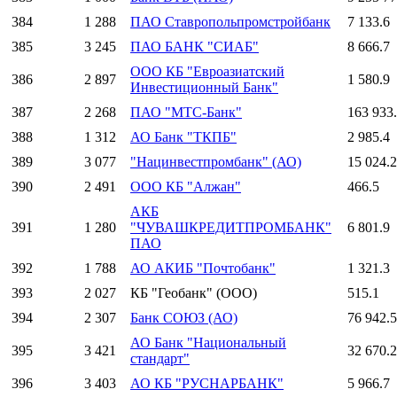
384
1 288
ПАО Ставропольпромстройбанк
7 133.6
385
3 245
ПАО БАНК "СИАБ"
8 666.7
ООО КБ "Евроазиатский
386
2 897
1 580.9
Инвестиционный Банк"
387
2 268
ПАО "МТС-Банк"
163 933
388
1 312
АО Банк "ТКПБ"
2 985.4
389
3 077
"Нацинвестпромбанк" (АО)
15 024.2
390
2 491
ООО КБ "Алжан"
466.5
АКБ
391
1 280
"ЧУВАШКРЕДИТПРОМБАНК"
6 801.9
ПАО
392
1 788
АО АКИБ "Почтобанк"
1 321.3
393
2 027
КБ "Геобанк" (ООО)
515.1
394
2 307
Банк СОЮЗ (АО)
76 942.5
АО Банк "Национальный
395
3 421
32 670.2
стандарт"
396
3 403
АО КБ "РУСНАРБАНК"
5 966.7