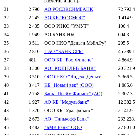
расчетный центр"
31
2 790
АО РОСЭКСИМБАНК
72 793.4
32
2 245
АО КБ "КОСМОС"
1 414.9
33
2 435
ООО РНКО "УМУТ"
106.4
34
1 949
АО БАНК НБС
604.3
35
3 511
ООО НКО "Деньги.Мэйл.Ру"
295.5
36
2 816
ПАО "БАНК СГБ"
45 389.1
37
481
ООО КБ "РостФинанс"
4 864.9
38
3 300
АО "КОШЕЛЕВ-БАНК"
20 321.9
39
3 510
ООО НКО "Яндекс.Деньги"
5 366.5
40
3 417
КБ "Новый век" (ООО)
1 885.6
41
2 758
Банк "Прайм Финанс" (АО)
2 307.3
42
1 927
АО КБ "Модульбанк"
12 382.5
43
1 370
ООО КБ "Уралфинанс"
2 141.9
44
2 673
АО "Тинькофф Банк"
233 228
45
3 482
"БМВ Банк" ООО
27 801.0