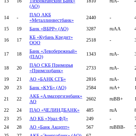
13
16
Тихоокеанский Банк»
1810
ruA-
(АО)
ПАО АКБ
14
-
2440
-
«Металлинвестбанк»
15
19
Банк «ВБРР» (АО)
3287
ruAA
КБ «Кубань Кредит»
16
17
2518
-
ООО
Банк «Левобережный»
17
18
1343
ruA-
(ПАО)
ПАО СКБ Приморья
18
20
2733
ruA-
«Примсоцбанк»
19
21
АО «БАНК СГБ»
2816
ruA-
20
23
Банк «КУБ» (АО)
2584
ruA+
АКБ «Алмазэргиэнбанк»
21
22
2602
ruBB+
АО
22
24
ПАО «ЧЕЛИНДБАНК»
485
ruA
23
25
АО КБ «Урал ФД»
249
-
24
28
АО «Банк Акцепт»
567
ruBBB-
25
27
АКБ «Энергобанк» (АО)
67
-