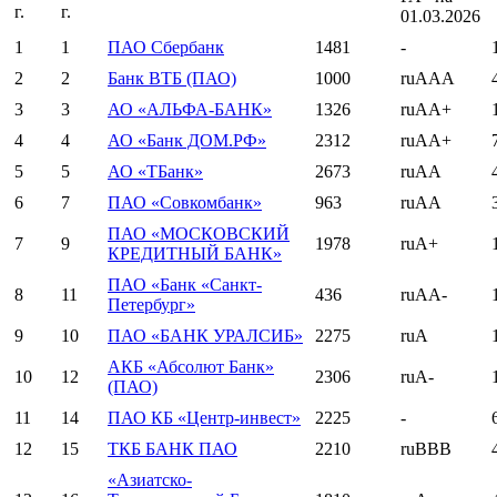
г.
г.
01.03.2026
1
1
ПАО Сбербанк
1481
-
2
2
Банк ВТБ (ПАО)
1000
ruAAA
3
3
АО «АЛЬФА-БАНК»
1326
ruAA+
4
4
АО «Банк ДОМ.РФ»
2312
ruAA+
5
5
АО «ТБанк»
2673
ruAA
6
7
ПАО «Совкомбанк»
963
ruAA
ПАО «МОСКОВСКИЙ
7
9
1978
ruA+
КРЕДИТНЫЙ БАНК»
ПАО «Банк «Санкт-
8
11
436
ruAA-
Петербург»
9
10
ПАО «БАНК УРАЛСИБ»
2275
ruA
АКБ «Абсолют Банк»
10
12
2306
ruA-
(ПАО)
11
14
ПАО КБ «Центр-инвест»
2225
-
12
15
ТКБ БАНК ПАО
2210
ruBBB
«Азиатско-