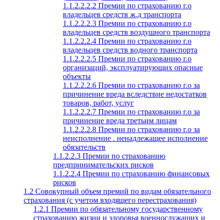
1.1.2.2.2.2 Премии по страхованию г.о
владельцев средств ж.д транспорта
1.1.2.2.2.3 Премии по страхованию г.о
владельцев средств воздушного транспорта
1.1.2.2.2.4 Премии по страхованию г.о
владельцев средств водного транспорта
1.1.2.2.2.5 Премии по страхованию г.о
организаций, эксплуатирующих опасные
объекты
1.1.2.2.2.6 Премии по страхованию г.о за
причинение вреда вследствие недостатков
товаров, работ, услуг
1.1.2.2.2.7 Премии по страхованию г.о за
причинение вреда третьим лицам
1.1.2.2.2.8 Премии по страхованию г.о за
неисполнение . ненадлежащее исполнение
обязательств
1.1.2.2.3 Премии по страхованию
предпринимательских рисков
1.1.2.2.4 Премии по страхованию финансовых
рисков
1.2 Совокупный объем премий по видам обязательного
страхования (с учетом входящего перестрахования)
1.2.1 Премии по обязательному государственному
страхованию жизни и здоровья военнослужащих и