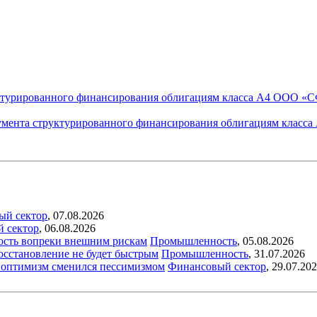
уктурированного финансирования облигациям класса А4 ООО «
умента структурированного финансирования облигациям клас
ый сектор
,
07.08.2026
й сектор
,
06.08.2026
ость вопреки внешним рискам
Промышленность
,
05.08.2026
восстановление не будет быстрым
Промышленность
,
31.07.2026
ый оптимизм сменился пессимизмом
Финансовый сектор
,
29.07.20