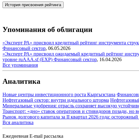
История присвоения рейтинга
Упоминания об облигации
«Эксперт РА» присвоил кредитный рейтинг инструмента стр
Финансовый сектор
,
06.05.2026
«Эксперт РА» присвоил ожидаемый кредитный рейтинг инстр
уровне ruAAA.sf (EXP)
Финансовый сектор
,
16.04.2026
Все упоминания
Аналитика
Новые центры инвестиционного роста Кыргызстана
Финансов
Нефтегазовый сектор: внутри идеального шторма
Нефтегазовы
Минеральные удобрения: отрасль сохраняет высокую устойчив
Транспорт: «дно» ставок операторов и стивидоров позади, но 
Рынок долгового капитала за II квартал 2026 года: осторожн
Вся аналитика
Ежедневная E-mail рассылка