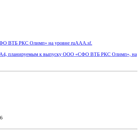
СФО ВТБ РКС Олимп» на уровне ruAAA.sf.
са А4, планируемым к выпуску ООО «СФО ВТБ РКС Олимп», на
26