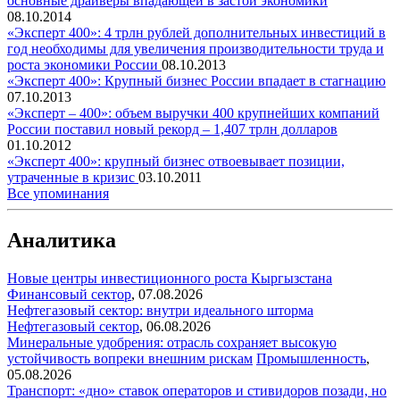
основные драйверы впадающей в застой экономики
08.10.2014
«Эксперт 400»: 4 трлн рублей дополнительных инвестиций в
год необходимы для увеличения производительности труда и
роста экономики России
08.10.2013
«Эксперт 400»: Крупный бизнес России впадает в стагнацию
07.10.2013
«Эксперт – 400»: объем выручки 400 крупнейших компаний
России поставил новый рекорд – 1,407 трлн долларов
01.10.2012
«Эксперт 400»: крупный бизнес отвоевывает позиции,
утраченные в кризис
03.10.2011
Все упоминания
Аналитика
Новые центры инвестиционного роста Кыргызстана
Финансовый сектор
,
07.08.2026
Нефтегазовый сектор: внутри идеального шторма
Нефтегазовый сектор
,
06.08.2026
Минеральные удобрения: отрасль сохраняет высокую
устойчивость вопреки внешним рискам
Промышленность
,
05.08.2026
Транспорт: «дно» ставок операторов и стивидоров позади, но