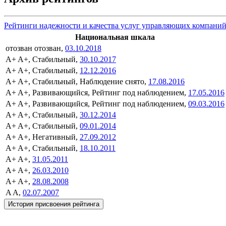
Рейтинги надежности и качества услуг управляющих компани
Национальная шкала
отозван
отозван,
03.10.2018
A+
A+, Стабильный,
30.10.2017
A+
A+, Стабильный,
12.12.2016
A+
A+, Стабильный, Наблюдение снято,
17.08.2016
A+
A+, Развивающийся, Рейтинг под наблюдением,
17.05.2016
A+
A+, Развивающийся, Рейтинг под наблюдением,
09.03.2016
A+
A+, Стабильный,
30.12.2014
A+
A+, Стабильный,
09.01.2014
A+
A+, Негативный,
27.09.2012
A+
A+, Стабильный,
18.10.2011
A+
A+,
31.05.2011
A+
A+,
26.03.2010
A+
A+,
28.08.2008
A
A,
02.07.2007
История присвоения рейтинга