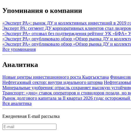
Упоминания о компании
«Эксперт РА»: рынок ДУ и коллективных инвестиций в 2019 го
Эксперт РА: сегмент ДУ корпоративных клиентов стал лидером 
«Эксперт РА» отозвал без подтверждения рейтинг УК «БФА»
У
«Эксперт РА» опубликовало обзор «Обзор рынка ДУ и коллекти
«Эксперт РА» опубликовало обзор «Обзор рынка ДУ и коллект
Все упоминания
Аналитика
Новые центры инвестиционного роста Кыргызстана
Финансов
Нефтегазовый сектор: внутри идеального шторма
Нефтегазовы
Минеральные удобрения: отрасль сохраняет высокую устойчив
Транспорт: «дно» ставок операторов и стивидоров позади, но 
Рынок долгового капитала за II квартал 2026 года: осторожн
Вся аналитика
Ежедневная E-mail рассылка