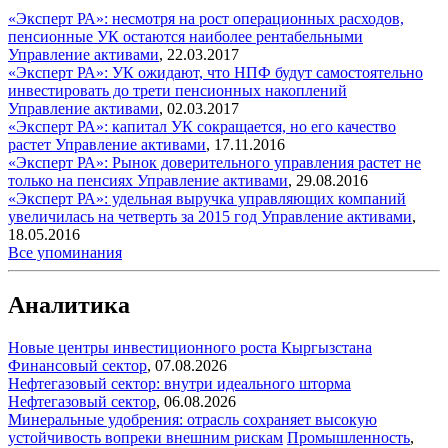
«Эксперт РА»: несмотря на рост операционных расходов,
пенсионные УК остаются наиболее рентабельными
Управление активами
,
22.03.2017
«Эксперт РА»: УК ожидают, что НПФ будут самостоятельно
инвестировать до трети пенсионных накоплений
Управление активами
,
02.03.2017
«Эксперт РА»: капитал УК сокращается, но его качество
растет
Управление активами
,
17.11.2016
«Эксперт РА»: Рынок доверительного управления растет не
только на пенсиях
Управление активами
,
29.08.2016
«Эксперт РА»: удельная выручка управляющих компаний
увеличилась на четверть за 2015 год
Управление активами
,
18.05.2016
Все упоминания
Аналитика
Новые центры инвестиционного роста Кыргызстана
Финансовый сектор
,
07.08.2026
Нефтегазовый сектор: внутри идеального шторма
Нефтегазовый сектор
,
06.08.2026
Минеральные удобрения: отрасль сохраняет высокую
устойчивость вопреки внешним рискам
Промышленность
,