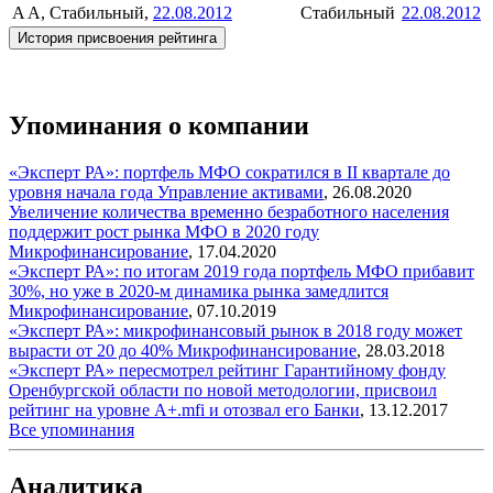
A
A, Стабильный,
22.08.2012
Стабильный
22.08.2012
История присвоения рейтинга
Упоминания о компании
«Эксперт РА»: портфель МФО сократился в II квартале до
уровня начала года
Управление активами
,
26.08.2020
Увеличение количества временно безработного населения
поддержит рост рынка МФО в 2020 году
Микрофинансирование
,
17.04.2020
«Эксперт РА»: по итогам 2019 года портфель МФО прибавит
30%, но уже в 2020-м динамика рынка замедлится
Микрофинансирование
,
07.10.2019
«Эксперт РА»: микрофинансовый рынок в 2018 году может
вырасти от 20 до 40%
Микрофинансирование
,
28.03.2018
«Эксперт РА» пересмотрел рейтинг Гарантийному фонду
Оренбургской области по новой методологии, присвоил
рейтинг на уровне A+.mfi и отозвал его
Банки
,
13.12.2017
Все упоминания
Аналитика