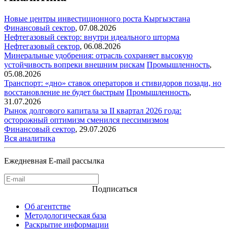
Новые центры инвестиционного роста Кыргызстана
Финансовый сектор
,
07.08.2026
Нефтегазовый сектор: внутри идеального шторма
Нефтегазовый сектор
,
06.08.2026
Минеральные удобрения: отрасль сохраняет высокую
устойчивость вопреки внешним рискам
Промышленность
,
05.08.2026
Транспорт: «дно» ставок операторов и стивидоров позади, но
восстановление не будет быстрым
Промышленность
,
31.07.2026
Рынок долгового капитала за II квартал 2026 года:
осторожный оптимизм сменился пессимизмом
Финансовый сектор
,
29.07.2026
Вся аналитика
Ежедневная E-mail рассылка
Подписаться
Об агентстве
Методологическая база
Раскрытие информации