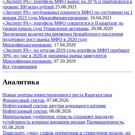
«Эксперт РА»: портфель МФО вырос на 20 % и приблизился к
уровню 300 млрд рублей
25.08.2021
«Эксперт РА» опубликовал рэнкинги МФО по состоянию на 1
января 2021 года
Микрофинансирование
,
16.04.2021
«Эксперт РА»: портфель МФО сократился в II квартале до
уровня начала года
Управление активами
,
26.08.2020
Увеличение количества временно безработного населения
поддержит рост рынка МФО в 2020 году
Микрофинансирование
,
17.04.2020
«Эксперт РА»: по итогам 2019 года портфель МФО прибавит
30%, но уже в 2020-м динамика рынка замедлится
Микрофинансирование
,
07.10.2019
Все упоминания
Аналитика
Новые центры инвестиционного роста Кыргызстана
Финансовый сектор
,
07.08.2026
Нефтегазовый сектор: внутри идеального шторма
Нефтегазовый сектор
,
06.08.2026
Минеральные удобрения: отрасль сохраняет высокую
устойчивость вопреки внешним рискам
Промышленность
,
05.08.2026
Транспорт: «дно» ставок операторов и стивидоров позади, но