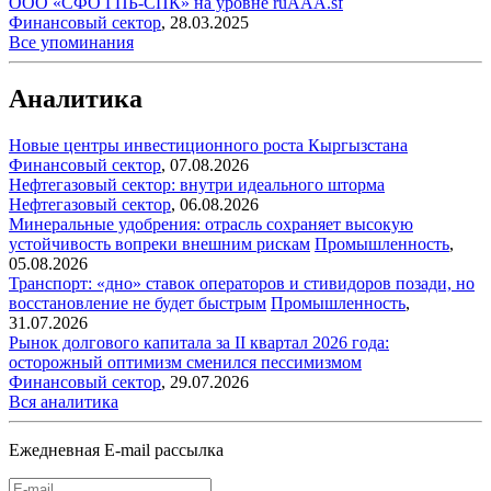
ООО «СФО ГПБ-СПК» на уровне ruAAA.sf
Финансовый сектор
,
28.03.2025
Все упоминания
Аналитика
Новые центры инвестиционного роста Кыргызстана
Финансовый сектор
,
07.08.2026
Нефтегазовый сектор: внутри идеального шторма
Нефтегазовый сектор
,
06.08.2026
Минеральные удобрения: отрасль сохраняет высокую
устойчивость вопреки внешним рискам
Промышленность
,
05.08.2026
Транспорт: «дно» ставок операторов и стивидоров позади, но
восстановление не будет быстрым
Промышленность
,
31.07.2026
Рынок долгового капитала за II квартал 2026 года:
осторожный оптимизм сменился пессимизмом
Финансовый сектор
,
29.07.2026
Вся аналитика
Ежедневная E-mail рассылка